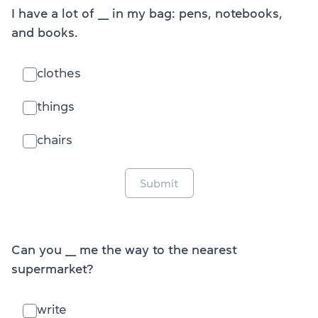
I have a lot of ___ in my bag: pens, notebooks,
and books.
clothes
things
chairs
Submit
Can you ___ me the way to the nearest
supermarket?
write