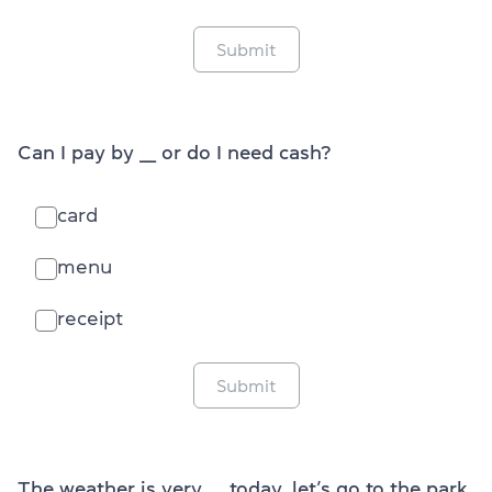
Submit
Can I pay by ___ or do I need cash?
card
menu
receipt
Submit
The weather is very ___ today, let’s go to the park.