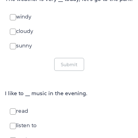
windy
cloudy
sunny
Submit
I like to ___ music in the evening.
read
listen to