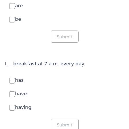
are
be
Submit
I ___ breakfast at 7 a.m. every day.
has
have
having
Submit