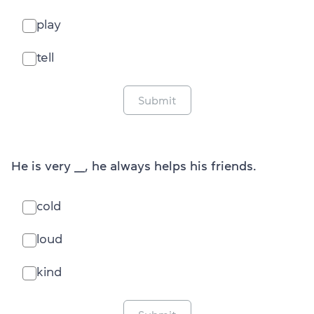
play
tell
Submit
He is very ___, he always helps his friends.
cold
loud
kind