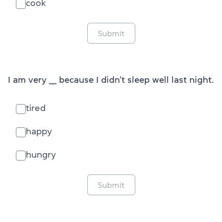
cook
Submit
I am very ___ because I didn’t sleep well last night.
tired
happy
hungry
Submit