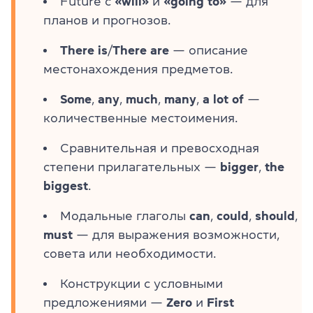
Future с
«will»
и
«going to»
— для
планов и прогнозов.
There is
/
There are
— описание
местонахождения предметов.
Some
,
any
,
much
,
many
,
a lot of
—
количественные местоимения.
Сравнительная и превосходная
степени прилагательных —
bigger
,
the
biggest
.
Модальные глаголы
can
,
could
,
should
,
must
— для выражения возможности,
совета или необходимости.
Конструкции с условными
предложениями —
Zero
и
First