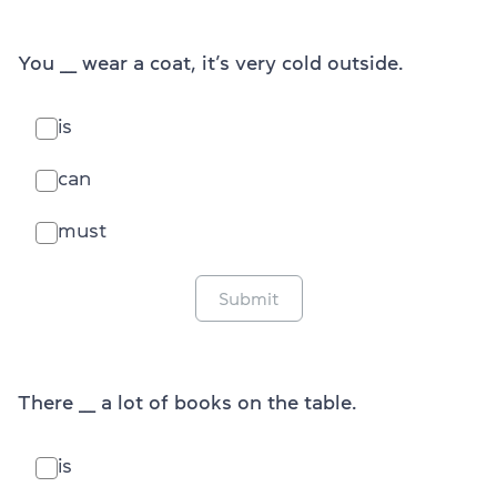
You ___ wear a coat, it’s very cold outside.
is
can
must
Submit
There ___ a lot of books on the table.
is