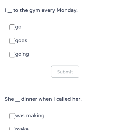
I ___ to the gym every Monday.
go
goes
going
Submit
She ___ dinner when I called her.
was making
make