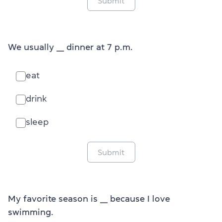
Submit
We usually ___ dinner at 7 p.m.
eat
drink
sleep
Submit
My favorite season is ___ because I love
swimming.