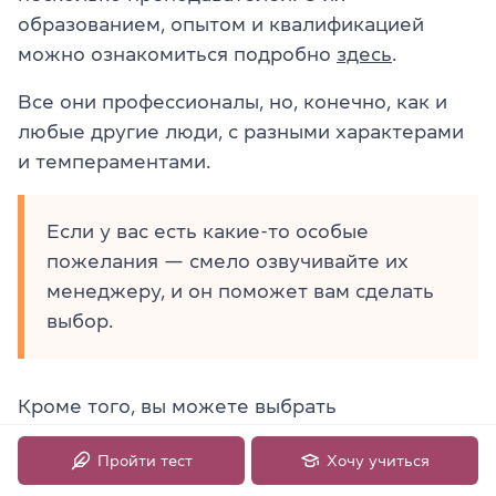
образованием, опытом и квалификацией
можно ознакомиться подробно
здесь
.
Все они профессионалы, но, конечно, как и
любые другие люди, с разными характерами
и темпераментами.
Если у вас есть какие-то особые
пожелания — смело озвучивайте их
менеджеру, и он поможет вам сделать
выбор.
Кроме того, вы можете выбрать
преподавателем как
носителя
языка, так и
Пройти тест
Хочу учиться
украинца
.