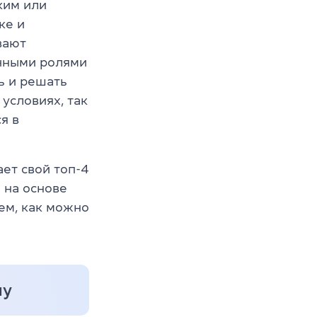
ким или
ке и
вают
чными ролями
ь и решать
условиях, так
я в
ет свой топ-4
 на основе
ем, как можно
лу