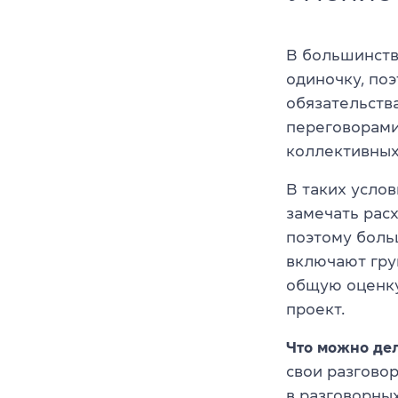
В большинстве
одиночку, по
обязательств
переговорами
коллективных
В таких усло
замечать рас
поэтому боль
включают гру
общую оценку 
проект.
Что можно дел
свои разговор
в
разговорны