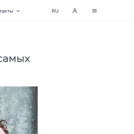
такты
RU
 самых