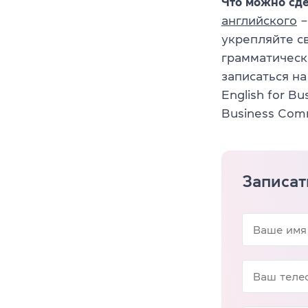
Что можно сде
английского
–
укрепляйте с
грамматическ
записаться н
English for Bu
Business Comm
Записат