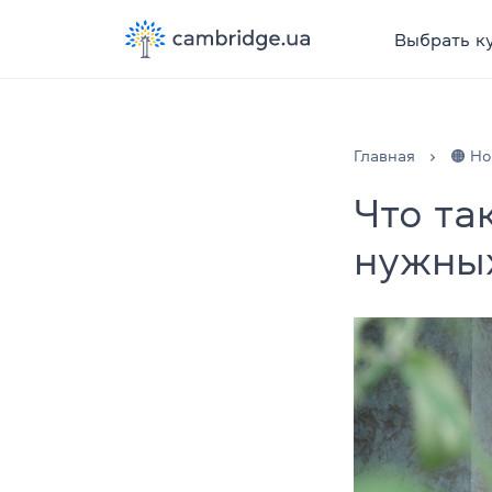
Выбрать к
Главная
🟠 Но
Что так
нужных