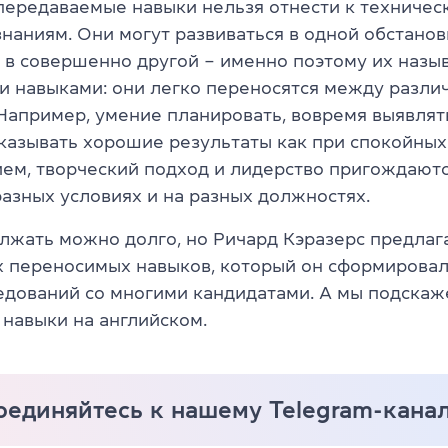
 передаваемые навыки нельзя отнести к техничес
наниям. Они могут развиваться в одной обстанов
 в совершенно другой – именно поэтому их назы
 навыками: они легко переносятся между разли
 Например, умение планировать, вовремя выявлят
казывать хорошие результаты как при спокойных 
ием, творческий подход и лидерство пригождаютс
азных условиях и на разных должностях.
лжать можно долго, но Ричард Кэразерс предлага
 переносимых навыков, который он сформировал
едований со многими кандидатами. А мы подскаж
 навыки на английском.
оединяйтесь к нашему Telegram-кана