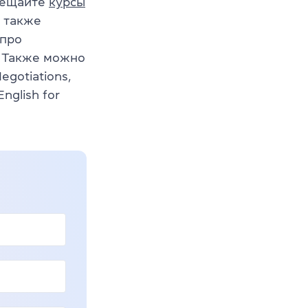
сещайте
курсы
 также
 про
. Также можно
Negotiations,
English for