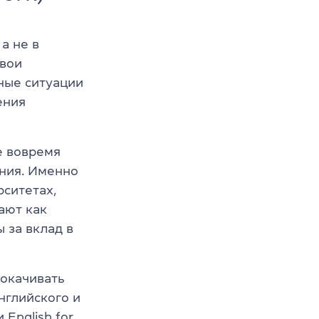
а не в
свои
ные ситуации
ения
е вовремя
ения. Именно
ситетах,
ают как
 за вклад в
рокачивать
нглийского и
 English for