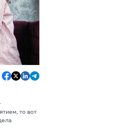
–
ятием, то вот
дела