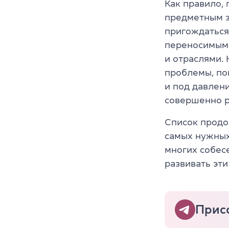
Как правило,
предметным з
пригождаться
переносимыми
и отраслями.
проблемы, по
и под давлен
совершенно р
Список продо
самых нужных
многих собес
развивать эти
Прис