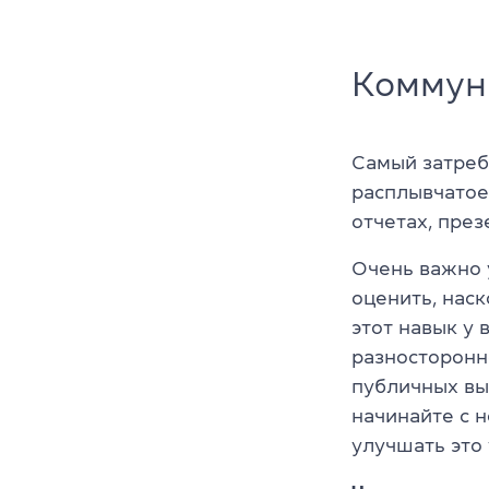
Коммун
Самый затреб
расплывчатое
отчетах, през
Очень важно у
оценить, наск
этот навык у 
разносторонн
публичных вы
начинайте с 
улучшать это