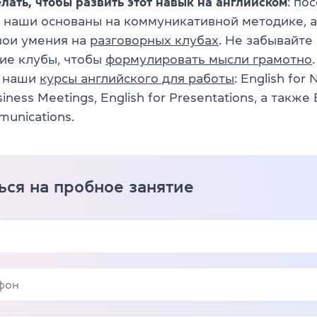
лать, чтобы развить этот навык на английском
: по
 наши основаны на коммуникативной методике, а
вои умения на
разговорных клубах
. Не забывайте
ие клубы, чтобы
формулировать мысли грамотно
а наши
курсы английского для работы
: English for 
siness Meetings, English for Presentations, а также 
unications.
ься на пробное занятие