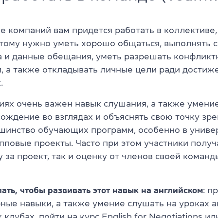
 компаний вам придется работать в коллективе, 
этому нужно уметь хорошо общаться, выполнять 
а и данные обещания, уметь разрешать конфликт
, а также откладывать личные цели ради достиж
.
виях очень важен навык слушания, а также умени
хождение во взглядах и объяснять свою точку зр
шинство обучающих программ, особенно в универ
пповые проекты. Часто при этом участники получ
за проект, так и оценку от членов своей команды
ать, чтобы развивать этот навык на английском
: п
ные навыки, а также умение слушать на уроках а
х клубах
, пойти на
курс English for Negotiations или