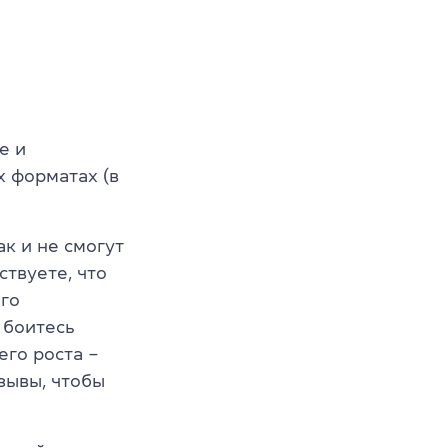
е и
 форматах (в
к и не смогут
ствуете, что
его
 боитесь
его роста –
зывы, чтобы