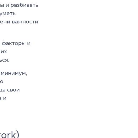
ы и разбивать
 уметь
пени важности
 факторы и
оих
ься.
к минимум,
но
да свои
а и
ork)