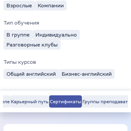
Взрослые
Компании
Тип обучения
В группе
Индивидуально
Разговорные клубы
Типы курсов
Общий английский
Бизнес-английский
теле
Карьерный путь
Сертификаты
Группы преподавате