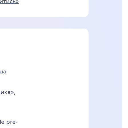
ійтись»
.ua
ика»,
e pre-