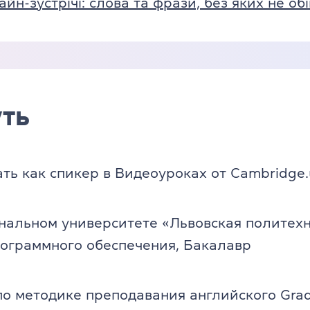
н-зустрічі: слова та фрази, без яких не об
ть
ть как спикер в Видеоуроках от Сambridge
нальном университете «Львовская политехн
ограммного обеспечения, Бакалавр
о методике преподавания английского Grad