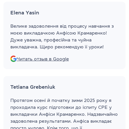
Elena Yasin
Велике задоволення від процесу навчання з
моєю викладачкою Анфісою Крамаренко!
Дуже уважна, професійна та чуйна
викладачка. Щиро рекомендую її уроки!
Читать отзыв в Google
Tetiana Grebeniuk
Протягом осені й початку зими 2025 року я
проходила курс підготовки до іспиту CPE у
викладачки Анфіси Крамаренко. Надзвичайно
задоволена результатами. Анфіса викладає
просто чудово. Крім того, що її