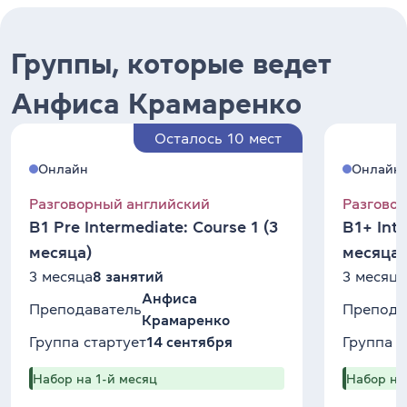
Группы, которые ведет
Анфиса Крамаренко
Осталось 10 мест
Онлайн
Онлайн
Разговорный английский
Разгово
B1 Pre Intermediate: Course 1 (3
B1+ Inte
месяца)
месяца)
3 месяца
8 занятий
3 месяца
Анфиса
Преподаватель
Препода
Крамаренко
Группа стартует
14 сентября
Группа с
Набор на 1-й месяц
Набор на