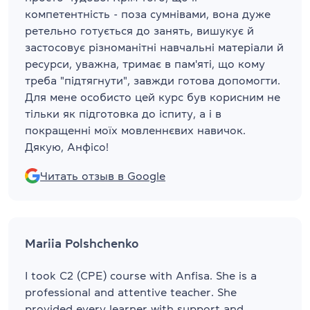
компетентність - поза сумнівами, вона дуже
ретельно готується до занять, вишукує й
застосовує різноманітні навчальні матеріали й
ресурси, уважна, тримає в пам'яті, що кому
треба "підтягнути", завжди готова допомогти.
Для мене особисто цей курс був корисним не
тільки як підготовка до іспиту, а і в
покращенні моїх мовленнєвих навичок.
Дякую, Анфісо!
Читать отзыв в Google
Mariia Polshchenko
I took C2 (CPE) course with Anfisa. She is a
professional and attentive teacher. She
provided every learner with support and