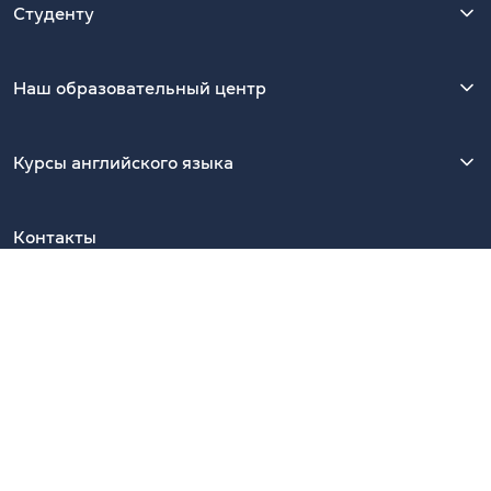
Студенту
Наш образовательный центр
Курсы английского языка
Контакты
Киев, 01054, Украина, ул. Ярославов Вал, 13/2-Б, офис 39.
Ближайшая станция метро — Золотые Ворота
Показать на Google Maps
Наши Telegram-каналы