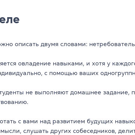
еле
жно описать двумя словами: нетребователь
ется овладение навыками, и хотя у каждого
ндивидуально, с помощью ваших одногруппн
студенты не выполняют домашнее задание, 
твованию.
отать с вами над развитием будущих навык
мысли, слушать других собеседников, дели