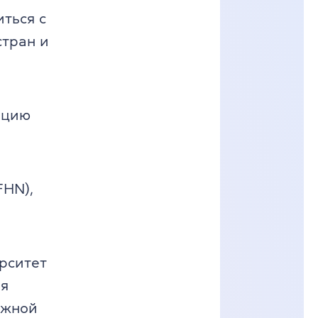
ться с
стран и
ацию
FHN),
рситет
ия
ежной