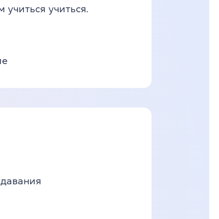
 учиться учиться.
ие
одавания