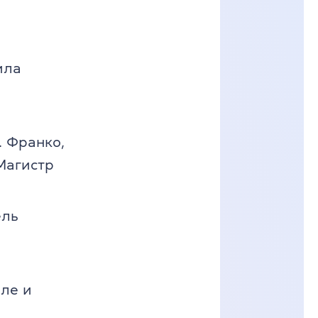
ила
 Франко,
Магистр
ель
оле и