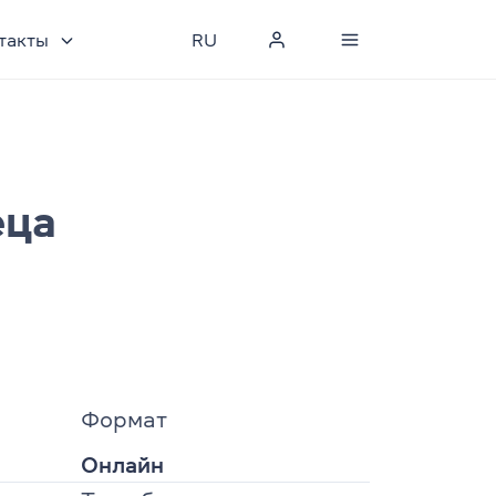
такты
RU
еца
Формат
Онлайн