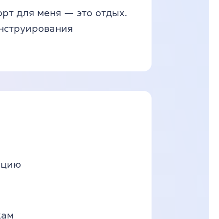
рт для меня — это отдых.
онструирования
ацию
кам