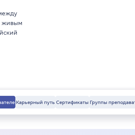
 между
и живым
ийский
вателе
Карьерный путь
Сертификаты
Группы преподава