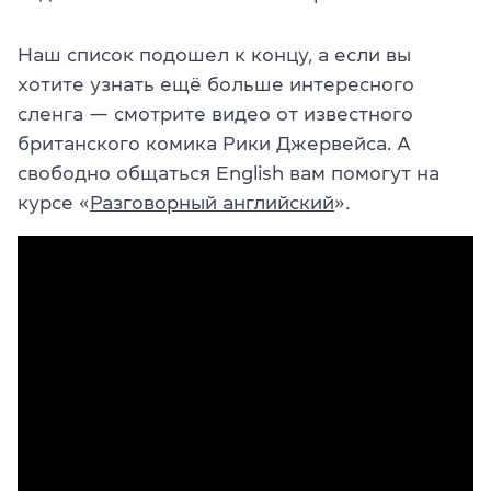
Наш список подошел к концу, а если вы
хотите узнать ещё больше интересного
сленга — смотрите видео от известного
британского комика Рики Джервейса. А
свободно общаться English вам помогут на
курсе «
Разговорный английский
».