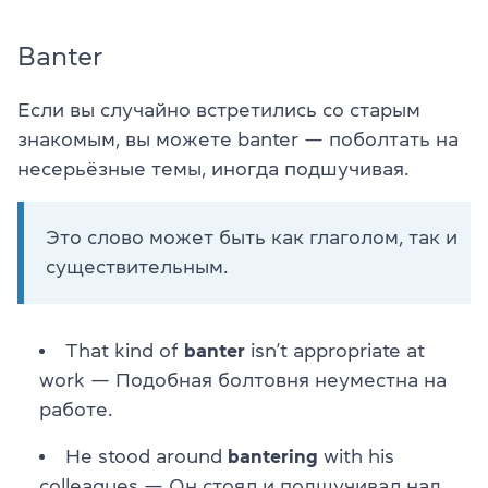
Banter
Если вы случайно встретились со старым
знакомым, вы можете banter — поболтать на
несерьёзные темы, иногда подшучивая.
Это слово может быть как глаголом, так и
существительным.
That kind of
banter
isn’t appropriate at
work — Подобная болтовня неуместна на
работе.
He stood around
bantering
with his
colleagues — Он стоял и подшучивал над