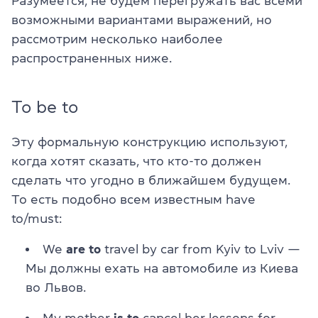
Разумеется, не будем перегружать вас всеми
возможными вариантами выражений, но
рассмотрим несколько наиболее
распространенных ниже.
To be to
Эту формальную конструкцию используют,
когда хотят сказать, что кто-то должен
сделать что угодно в ближайшем будущем.
То есть подобно всем известным have
to/must:
We
are to
travel by car from Kyiv to Lviv —
Мы должны ехать на автомобиле из Киева
во Львов.
My mother
is to
cancel her lessons for