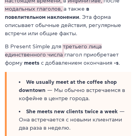
настоящем времени,
в
инфинитиве,
после
модальных глаголов,
а также
в
повелительном наклонении
. Эта форма
описывает обычные действия, регулярные
встречи или общие факты.
В Present Simple для
третьего лица
единственного числа
глагол приобретает
форму
meets
с добавлением окончания
-s
.
We usually meet at the coffee shop
downtown
— Мы обычно встречаемся в
кофейне в центре города.
She meets new clients twice a week
—
Она встречается с новыми клиентами
два раза в неделю.