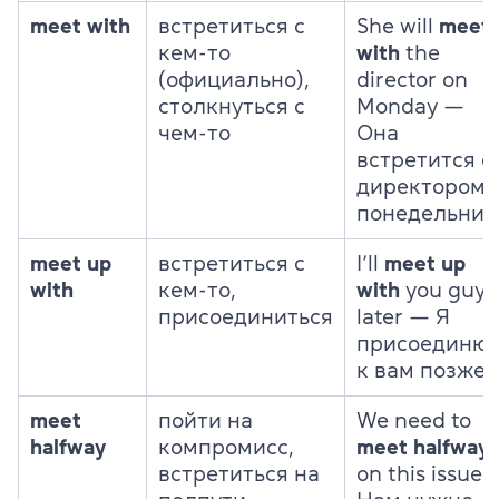
meet with
встретиться с
She will
meet
кем-то
with
the
(официально),
director on
столкнуться с
Monday —
чем-то
Она
встретится с
директором 
понедельник
meet up
встретиться с
I’ll
meet up
with
кем-то,
with
you guys
присоединиться
later — Я
присоединюс
к вам позже
meet
пойти на
We need to
halfway
компромисс,
meet halfway
встретиться на
on this issue 