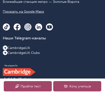
Ближайшая станция метро — Золотые Ворота
Показать на Google Maps
Наши Telegram-каналы
CambridgeUA
CambridgeUA Clubs
Пройти тест
Хочу учиться
2009–2026 Официальный подготовительный центр
University of Cambridge English Examinations в Украине,