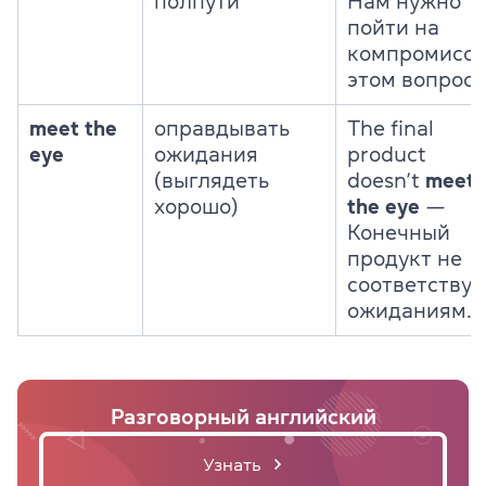
полпути
Нам нужно
пойти на
компромисс 
этом вопросе
meet the
оправдывать
The final
eye
ожидания
product
(выглядеть
doesn’t
meet
хорошо)
the eye
—
Конечный
продукт не
соответствуе
ожиданиям.
Разговорный английский
Узнать