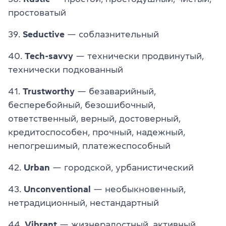
простоватый
39.
Seductive
— соблазнительный
40.
Tech-savvy
— технически продвинутый,
технически подкованный
41.
Trustworthy
— безаварийный,
бесперебойный, безошибочный,
ответственный, верный, достоверный,
кредитоспособен, прочный, надежный,
непогрешимый, платежеспособный
42.
Urban
— городской, урбанистический
43.
Unconventional
— необыкновенный,
нетрадиционный, нестандартный
44.
Vibrant
— жизнерадостный, активный,