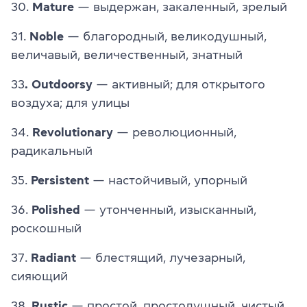
30.
Mature
— выдержан, закаленный, зрелый
31.
Noble
— благородный, великодушный,
величавый, величественный, знатный
33
. Outdoorsy
— активный; для открытого
воздуха; для улицы
34.
Revolutionary
— революционный,
радикальный
35.
Persistent
— настойчивый, упорный
36.
Polished
— утонченный, изысканный,
роскошный
37.
Radiant
— блестящий, лучезарный,
сияющий
38.
Rustic
— простой, простодушный, чистый,