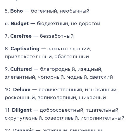
5.
Boho
— богемный, необычный
6.
Budget
— бюджетный, не дорогой
7.
Carefree
— беззаботный
8.
Captivating
— захватывающий,
привлекательный, обаятельный
9.
Cultured
— благородный, изящный,
элегантный, чопорный, модный, светский
10.
Deluxe
— величественный, изысканный,
роскошный, великолепный, шикарный
11.
Diligent
— добросовестный, тщательный,
скрупулезный, совестливый, исполнительный
12. D
ynamic
— активный, динамичный,