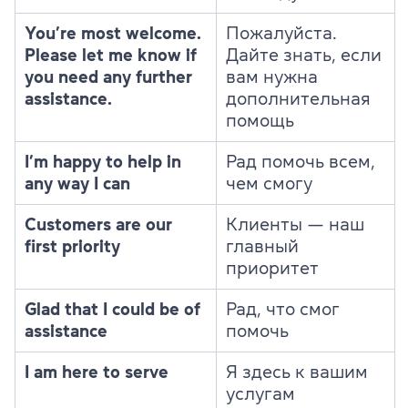
You’re most welcome.
Пожалуйста.
Please let me know if
Дайте знать, если
you need any further
вам нужна
assistance.
дополнительная
помощь
I’m happy to help in
Рад помочь всем,
any way I can
чем смогу
Customers are our
Клиенты — наш
first priority
главный
приоритет
Glad that I could be of
Рад, что смог
assistance
помочь
I am here to serve
Я здесь к вашим
услугам