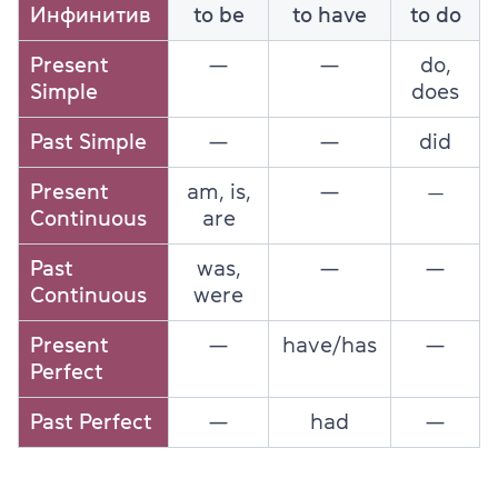
Инфинитив
to be
to have
to do
Present
—
—
do,
Simple
does
Past Simple
—
—
did
Present
am, is,
—
—
Continuous
are
Past
was,
—
—
Continuous
were
Present
—
have/has
—
Perfect
Past Perfect
—
had
—