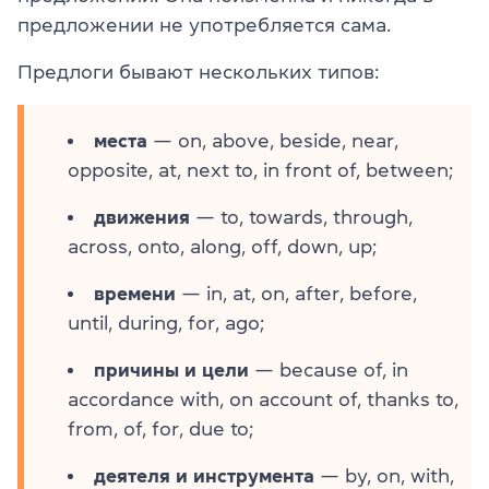
предложении не употребляется сама.
Предлоги бывают нескольких типов:
места
— on, above, beside, near,
opposite, at, next to, in front of, between;
движения
— to, towards, through,
across, onto, along, off, down, up;
времени
— in, at, on, after, before,
until, during, for, ago;
причины и цели
— because of, in
accordance with, on account of, thanks to,
from, of, for, due to;
деятеля и инструмента
— by, on, with,