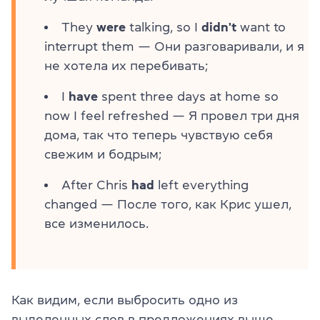
They
were
talking, so I
didn't
want to
interrupt them — Они разговаривали, и я
не хотела их перебивать;
I
have
spent three days at home so
now I feel refreshed — Я провел три дня
дома, так что теперь чувствую себя
свежим и бодрым;
After Chris
had
left everything
changed — После того, как Крис ушел,
все изменилось.
Как видим, если выбросить одно из
выделенных слов в предложениях выше,