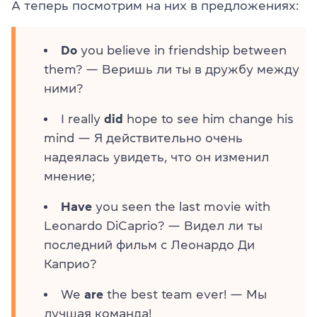
А теперь посмотрим на них в предложениях:
Do
you believe in friendship between
them? — Веришь ли ты в дружбу между
ними?
I really
did
hope to see him change his
mind — Я действительно очень
надеялась увидеть, что он изменил
мнение;
Have
you seen the last movie with
Leonardo DiCaprio? — Видел ли ты
последний фильм с Леонардо Ди
Каприо?
We
are
the best team ever! — Мы
лучшая команда!