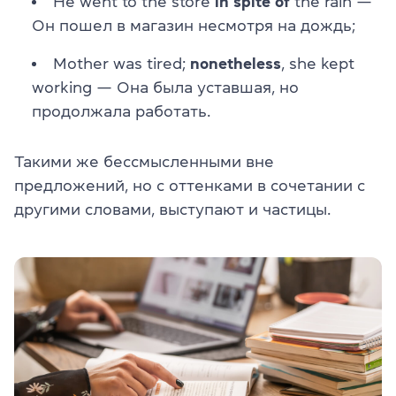
He went to the store
in spite of
the rain —
Он пошел в магазин несмотря на дождь;
Mother was tired;
nonetheless
, she kept
working — Она была уставшая, но
продолжала работать.
Такими же бессмысленными вне
предложений, но с оттенками в сочетании с
другими словами, выступают и частицы.