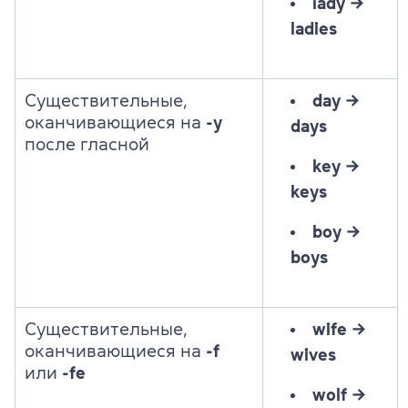
lady
→
ladies
Существительные,
day →
оканчивающиеся на
-y
days
после гласной
key
→
keys
boy
→
boys
Существительные,
wife →
оканчивающиеся на
-f
wives
или
-fe
wolf
→