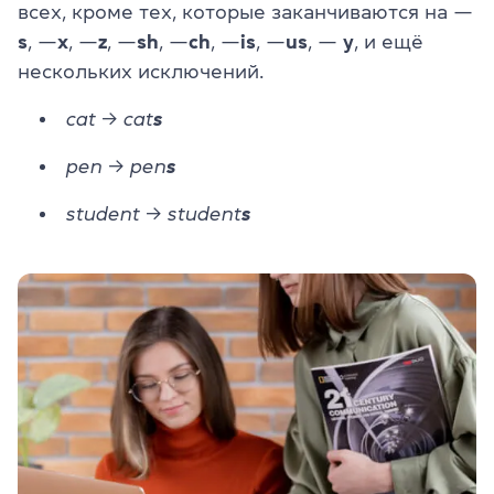
всех, кроме тех, которые заканчиваются на —
s
, —
x
, —
z
, —
sh
, —
ch
, —
is
, —
us
, —
y
, и ещё
нескольких исключений.
cat → cat
s
pen → pen
s
student → student
s