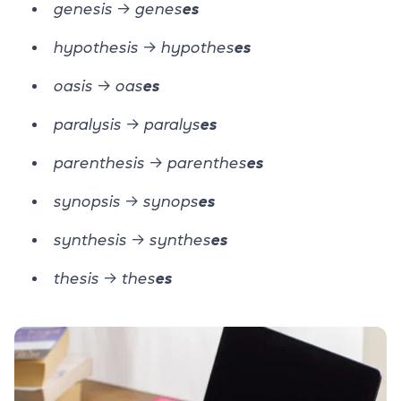
genesis → genes
es
hypothesis → hypothes
es
oasis → oas
es
paralysis → paralys
es
parenthesis → parenthes
es
synopsis → synops
es
synthesis → synthes
es
thesis → thes
es