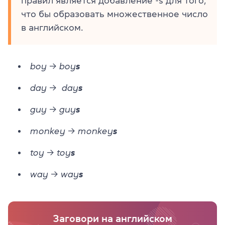
правил является добавление -s для того,
что бы образовать множественное число
в английском.
boy → boy
s
day → day
s
guy → guy
s
monkey → monkey
s
toy → toy
s
way → way
s
Заговори на английском