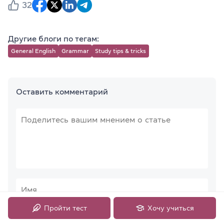
32
Другие блоги по тегам:
General English
Grammar
Study tips & tricks
Оставить комментарий
Пройти тест
Хочу учиться