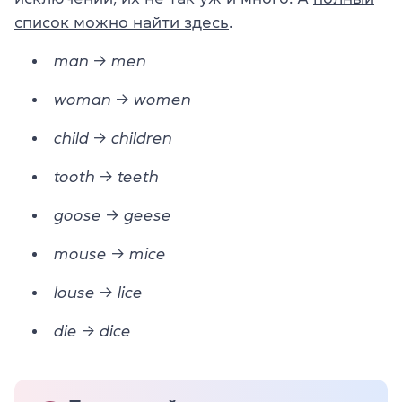
список можно найти здесь
.
man → men
woman → women
child → children
tooth → teeth
goose → geese
mouse → mice
louse → lice
die → dice