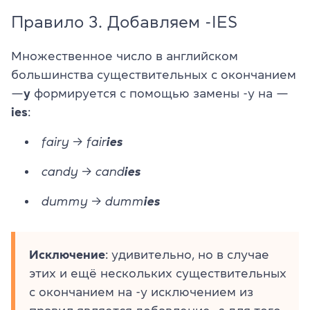
Правило 3. Добавляем -IES
Множественное число в английском
большинства существительных с окончанием
—
y
формируется с помощью замены -y на —
ies
:
fairy → fair
ies
candy → cand
ies
dummy → dumm
ies
Исключение
: удивительно, но в случае
этих и ещё нескольких существительных
с окончанием на -y исключением из