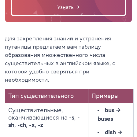
Узнать
Для закрепления знаний и устранения
путаницы предлагаем вам таблицу
образования множественного числа
существительных в английском языке, с
которой удобно сверяться при
необходимости.
Тип существительного
Примеры
Существительные,
bus →
оканчивающиеся на
-s
,
-
buses
sh
,
-ch
,
-x
,
-z
dish
→