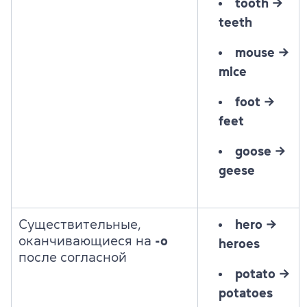
tooth
→
teeth
mouse
→
mice
foot
→
feet
goose
→
geese
Существительные,
hero →
оканчивающиеся на
-o
heroes
после согласной
potato
→
potatoes