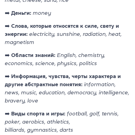
metal, cheese, sand, rice
➡️ Деньги:
money
➡️ Слова, которые относятся к силе, свету и
энергии:
electricity, sunshine, radiation, heat,
magnetism
➡️ Области знаний:
English, chemistry,
economics, science, physics, politics
➡️ Информация, чувства, черты характера и
другие абстрактные понятия:
information,
news, music, education, democracy, intelligence,
bravery, love
➡️ Виды спорта и игры:
football, golf, tennis,
poker, aerobics, athletics,
billiards, gymnastics, darts