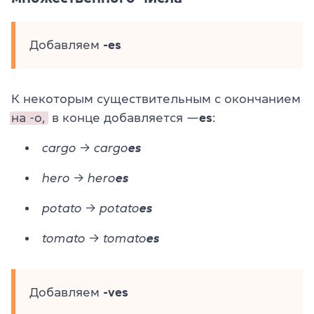
Добавляем
-es
К некоторым существительным с окончанием
на -o,
в конце добавляется —
es
:
cargo → cargo
es
hero → hero
es
potato → potato
es
tomato → tomato
es
Добавляем
-ves