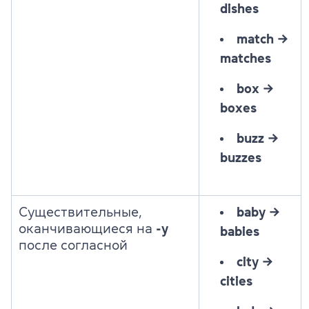
dishes
match
→
matches
box
→
boxes
buzz
→
buzzes
Существительные,
baby →
оканчивающиеся на
-y
babies
после согласной
city
→
cities