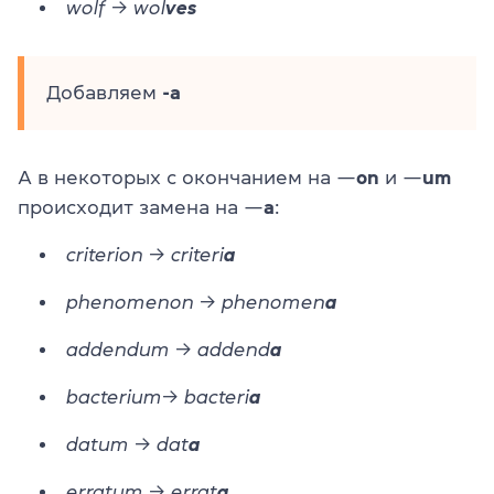
wolf → wol
ves
Добавляем
-a
А в некоторых с окончанием на —
on
и —
um
происходит замена на —
a
:
criterion → criteri
a
phenomenon → phenomen
a
addendum → addend
a
bacterium→ bacteri
a
datum → dat
a
erratum → errat
a