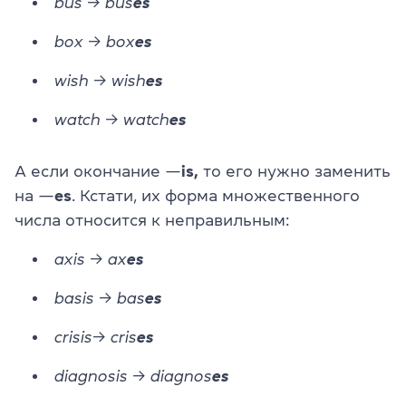
bus → bus
es
box → box
es
wish → wish
es
watch → watch
es
А если окончание —
is,
то его нужно заменить
на —
es
. Кстати, их форма множественного
числа относится к неправильным:
axis → ax
es
basis → bas
es
crisis→ cris
es
diagnosis → diagnos
es