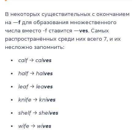
В некоторых существительных с окончанием
на —
f
для образования множественного
числа вместо -f ставится —
ves
. Самых
распространённых среди них всего 7, и их
несложно запомнить:
calf → cal
ves
half → hal
ves
leaf → lea
ves
knife → kni
ves
shelf → shel
ves
wife → wi
ves