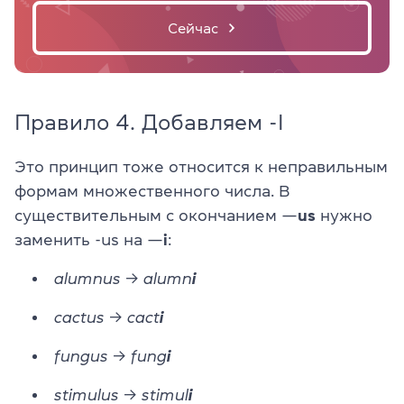
Сейчас
Правило 4. Добавляем -I
Это принцип тоже относится к неправильным
формам множественного числа. В
существительным с окончанием —
us
нужно
заменить -us на —
i
:
alumnus → alumn
i
cactus → cact
i
fungus → fung
i
stimulus → stimul
i