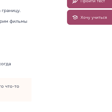
Пройти тест
 границу.
Хочу учиться
трим фильмы
когда
о что-то