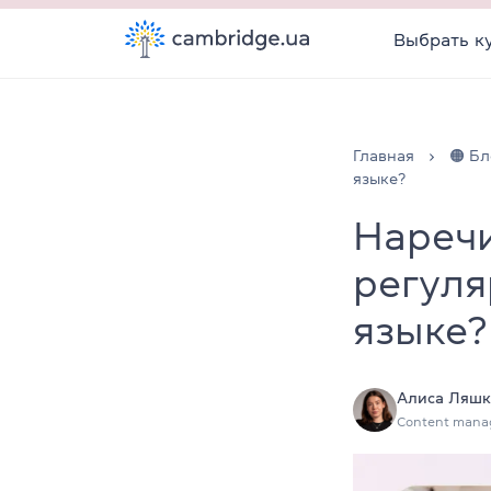
Выбрать к
Главная
🟠 Бл
языке?
Наречи
регуля
языке?
Алиса Ляшк
Content mana