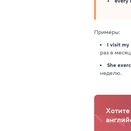
every 
Примеры:
I visit m
раз в месяц
She exerc
неделю.
Хотите
англий