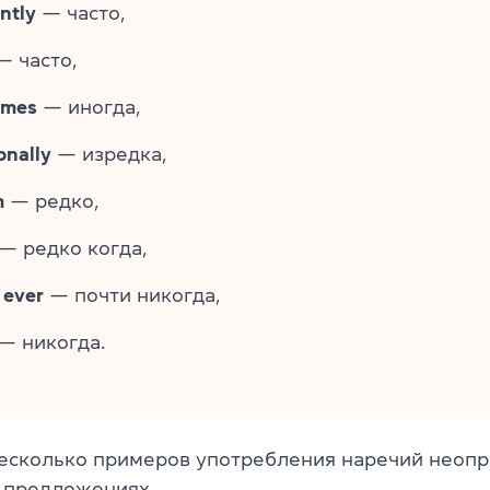
ntly
— часто,
 часто,
imes
— иногда,
onally
— изредка,
m
— редко,
— редко когда,
 ever
— почти никогда,
— никогда.
есколько примеров употребления наречий неоп
в предложениях.