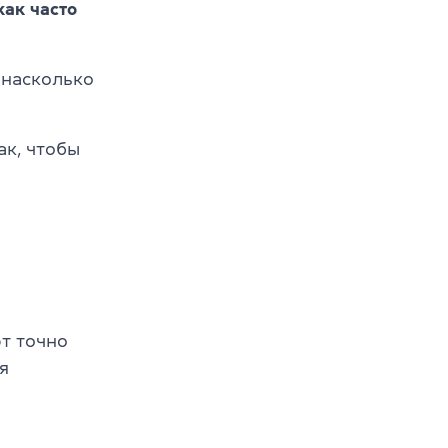
как часто
 насколько
ак, чтобы
ют точно
я