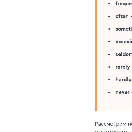
freque
often
—
somet
occasi
seldo
rarely
hardly
never
Рассмотрим н
частотности 