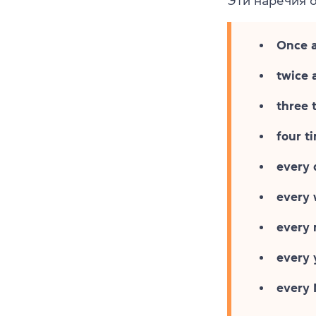
Эти наречия 
Once 
twice 
three 
four t
every 
every
every
every 
every