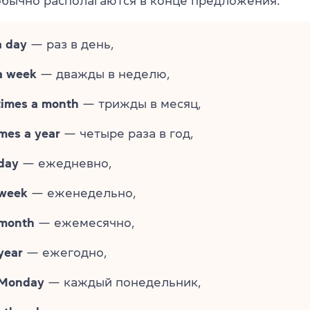
обычно располагаются в конце предложения.
a day
— раз в день,
a week
— дважды в неделю,
times a month
— трижды в месяц,
imes a year
— четыре раза в год,
day
— ежедневно,
 week
— еженедельно,
 month
— ежемесячно,
year
— ежегодно,
 Monday
— каждый понедельник,