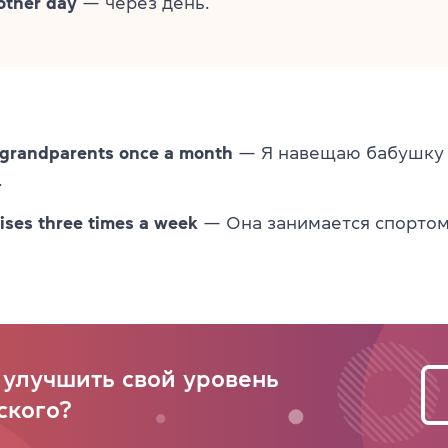
other day
— через день.
y grandparents once a month
— Я навещаю бабушку 
.
ises three times a week
— Она занимается спортом 
 улучшить свой уровень
ского?