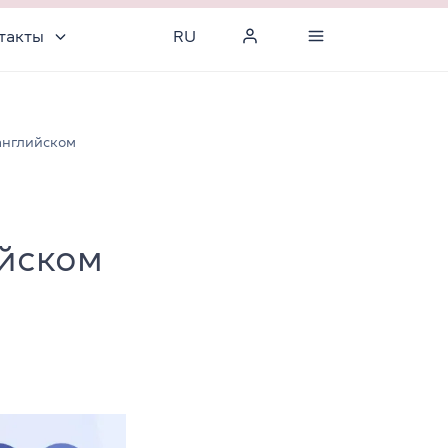
такты
RU
английском
ийском