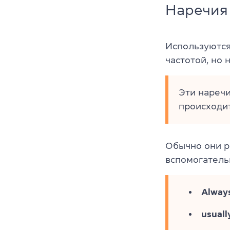
Наречия
Используются
частотой, но
Эти наречи
происходит
Обычно они р
вспомогательн
Alway
usuall