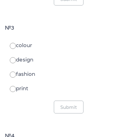
№3
colour
design
fashion
print
Submit
№4