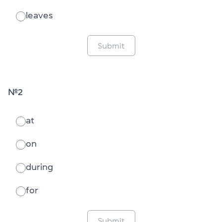
leaves
Submit
№2
at
оn
during
for
Submit