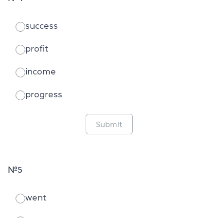
success
profit
income
progress
Submit
№5
went