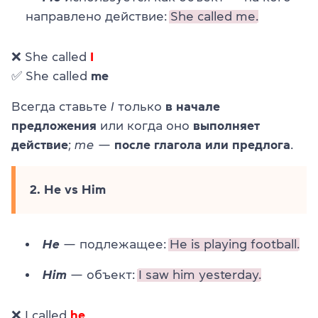
направлено действие:
She called me.
❌ She called
I
✅ She called
me
Всегда ставьте
I
только
в начале
предложения
или когда оно
выполняет
действие
;
me
—
после глагола или предлога
.
2. He vs Him
He
— подлежащее:
He is playing football.
Him
— объект:
I saw him yesterday.
❌ I called
he