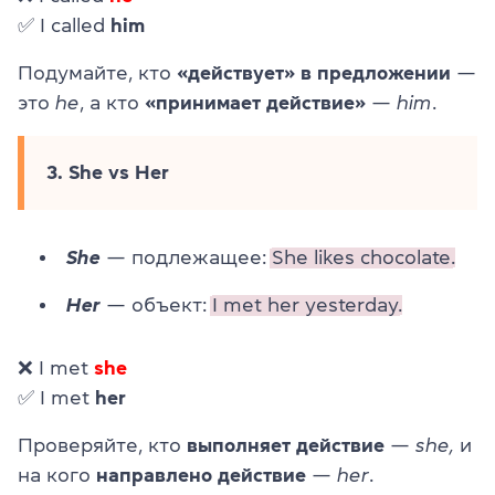
✅ I called
him
Подумайте, кто
«действует» в предложении
—
это
he
, а кто
«принимает действие»
—
him
.
3. She vs Her
She
— подлежащее:
She likes chocolate.
Her
— объект:
I met her yesterday.
❌ I met
she
✅ I met
her
Проверяйте, кто
выполняет действие
—
she,
и
на кого
направлено действие
—
her
.