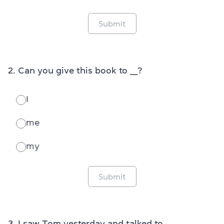
Submit
2. Can you give this book to ___?
I
me
my
Submit
3. I saw Tom yesterday and talked to ___.