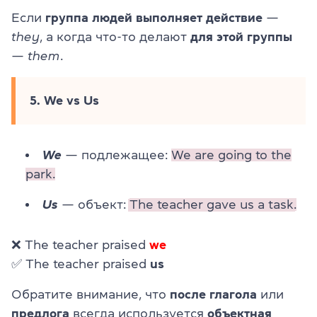
Если
группа людей выполняет действие
—
they
, а когда что-то делают
для этой группы
—
them
.
5. We vs Us
We
— подлежащее:
We are going to the
park.
Us
— объект:
The teacher gave us a task.
❌ The teacher praised
we
✅ The teacher praised
us
Обратите внимание, что
после глагола
или
предлога
всегда используется
объектная