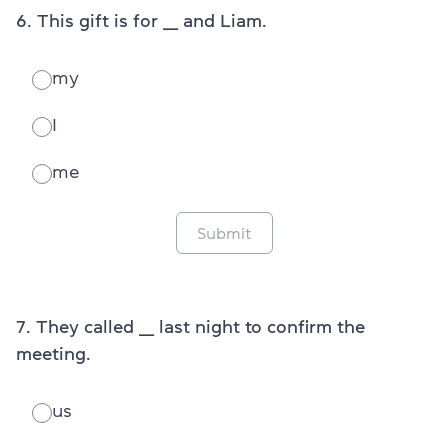
6. This gift is for ___ and Liam.
my
I
me
Submit
7. They called ___ last night to confirm the
meeting.
us