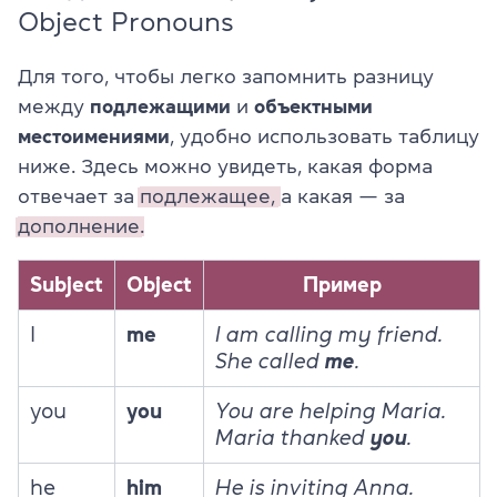
Object Pronouns
Для того, чтобы легко запомнить разницу
между
подлежащими
и
объектными
местоимениями
, удобно использовать таблицу
ниже. Здесь можно увидеть, какая форма
отвечает за
подлежащее,
а какая — за
дополнение.
Subject
Object
Пример
I
me
I am calling my friend.
She called
me
.
you
you
You are helping Maria.
Maria thanked
you
.
he
him
He is inviting Anna.