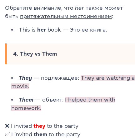
Обратите внимание, что
her
также может
быть
притяжательным местоимением
:
This is
her
book — Это ее книга.
4. They vs Them
They
— подлежащее:
They are watching a
movie.
Them
— объект:
I helped them with
homework.
❌ I invited
they
to the party
✅ I invited
them
to the party