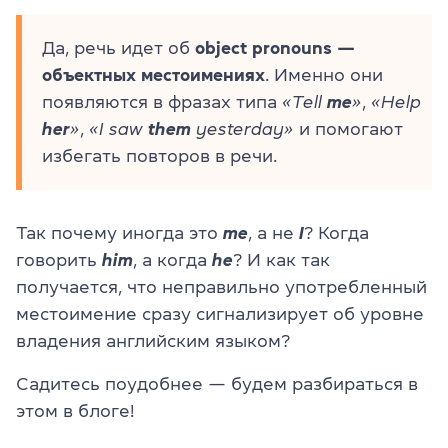
Да, речь идет об
object pronouns —
объектных местоимениях
. Именно они
появляются в фразах типа
«Tell
me
»
,
«Help
her
»
,
«I saw
them
yesterday»
и помогают
избегать повторов в речи.
Так почему иногда это
me
, а не
I
? Когда
говорить
him
, а когда
he
? И как так
получается, что неправильно употребленный
местоимение сразу сигнализирует об уровне
владения английским языком?
Садитесь поудобнее — будем разбираться в
этом в блоге!