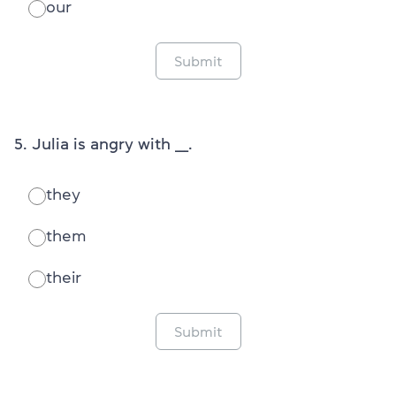
our
Submit
5. Julia is angry with ___.
they
them
their
Submit