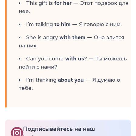
This gift is
for her
— Этот подарок для
нее.
I’m talking
to him
— Я говорю с ним.
She is angry
with them
— Она злится
на них.
Can you come
with us
? — Ты можешь
пойти с нами?
I’m thinking
about you
— Я думаю о
тебе.
Подписывайтесь на наш