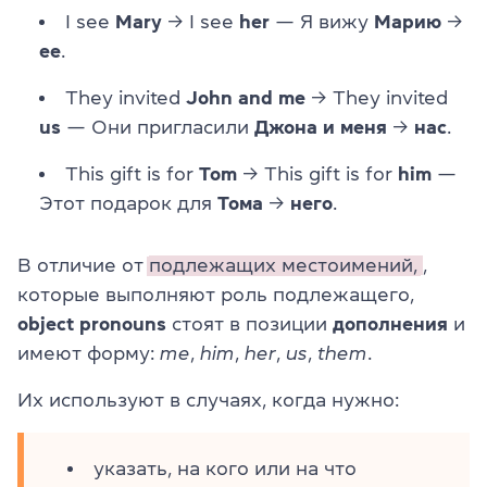
I see
Mary
→ I see
her
— Я вижу
Марию
→
ее
.
They invited
John and me
→ They invited
us
— Они пригласили
Джона и меня
→
нас
.
This gift is for
Tom
→ This gift is for
him
—
Этот подарок для
Тома
→
него
.
В отличие от
подлежащих местоимений,
,
которые выполняют роль подлежащего,
object pronouns
стоят в позиции
дополнения
и
имеют форму:
me
,
him
,
her
,
us
,
them
.
Их используют в случаях, когда нужно:
указать, на кого или на что