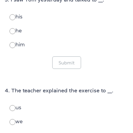
his
he
him
Submit
4. The teacher explained the exercise to ___.
us
we