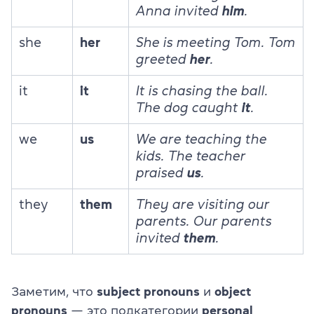
Anna invited
him
.
she
her
She is meeting Tom. Tom
greeted
her
.
it
it
It is chasing the ball.
The dog caught
it
.
we
us
We are teaching the
kids. The teacher
praised
us
.
they
them
They are visiting our
parents. Our parents
invited
them
.
Заметим, что
subject pronouns
и
object
pronouns
— это подкатегории
personal