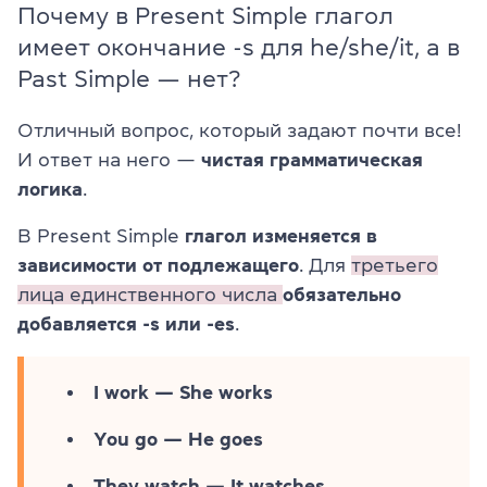
Почему в Present Simple глагол
имеет окончание -s для he/she/it, а в
Past Simple — нет?
Отличный вопрос, который задают почти все!
И ответ на него —
чистая грамматическая
логика
.
В Present Simple
глагол изменяется в
зависимости от подлежащего
. Для
третьего
лица единственного числа
обязательно
добавляется -s или -es
.
I work — She works
You go — He goes
They watch — It watches