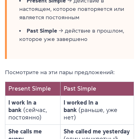
Present Simple
→ действие в
настоящем, которое повторяется или
является постоянным
Past Simple
→ действие в прошлом,
которое уже завершено
Посмотрите на эти пары предложений:
Present Simple
Past Simple
I work in a
I worked in a
bank
(сейчас,
bank
(раньше, уже
постоянно)
нет)
She calls me
She called me yesterday
every
(один конкретный