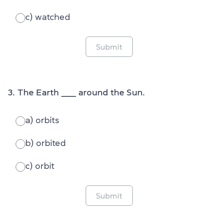
c) watched
Submit
3. The Earth ______ around the Sun.
a) orbits
b) orbited
c) orbit
Submit