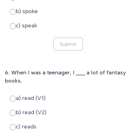
b) spoke
c) speak
Submit
6. When I was a teenager, I ______ a lot of fantasy
books.
a) read (V1)
b) read (V2)
c) reads