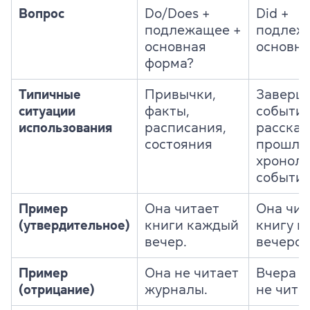
Вопрос
Do/Does +
Did +
подлежащее +
подлеж
основная
основна
форма?
Типичные
Привычки,
Заверш
ситуации
факты,
события
использования
расписания,
рассказ
состояния
прошло
хроноло
событи
Пример
Она читает
Она чит
(утвердительное)
книги каждый
книгу в
вечер.
вечером
Пример
Она не читает
Вчера о
(отрицание)
журналы.
не чита