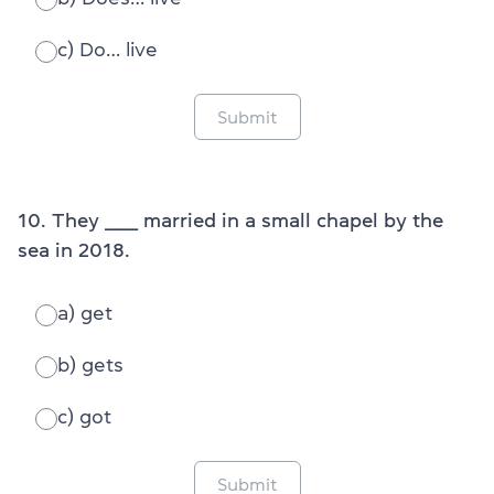
c) Do… live
Submit
10. They ______ married in a small chapel by the
sea in 2018.
a) get
b) gets
c) got
Submit