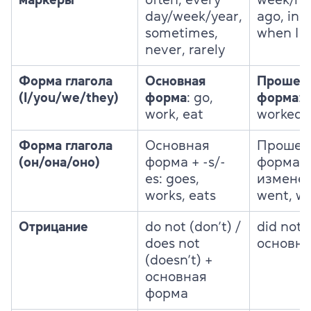
day/week/year,
ago, in 
sometimes,
when I w
never, rarely
Форма глагола
Основная
Прошед
(I/you/we/they)
форма
: go,
форма
: 
work, eat
worked, 
Форма глагола
Основная
Прошед
(он/она/оно)
форма + -s/-
форма (
es: goes,
изменен
works, eats
went, wo
Отрицание
do not (don’t) /
did not (
does not
основна
(doesn’t) +
основная
форма