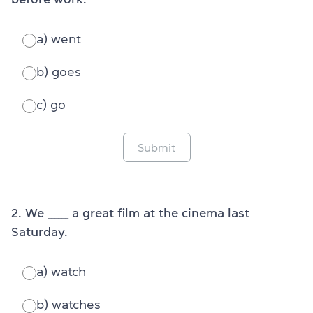
a) went
b) goes
c) go
Submit
2. We ______ a great film at the cinema last
Saturday.
a) watch
b) watches