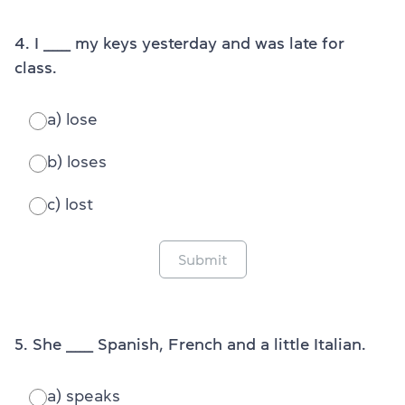
4. I ______ my keys yesterday and was late for
class.
a) lose
b) loses
c) lost
Submit
5. She ______ Spanish, French and a little Italian.
a) speaks