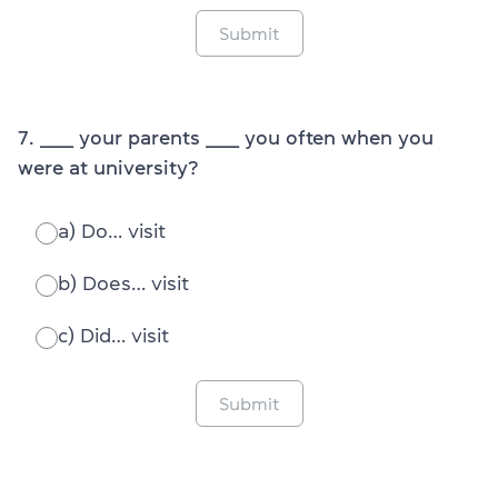
Submit
7. ______ your parents ______ you often when you
were at university?
a) Do… visit
b) Does… visit
c) Did… visit
Submit