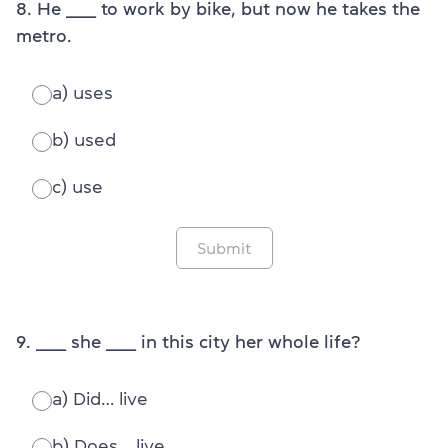
8. He ______ to work by bike, but now he takes the
metro.
a) uses
b) used
c) use
Submit
9. ______ she ______ in this city her whole life?
a) Did… live
b) Does… live