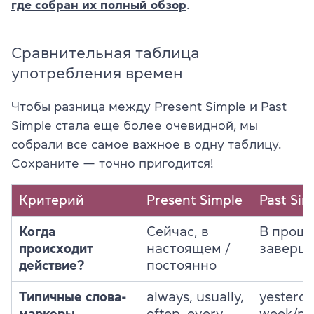
где собран их полный обзор
.
Сравнительная таблица
употребления времен
Чтобы разница между Present Simple и Past
Simple стала еще более очевидной, мы
собрали все самое важное в одну таблицу.
Сохраните — точно пригодится!
Критерий
Present Simple
Past Sim
Когда
Сейчас, в
В прошл
происходит
настоящем /
заверш
действие?
постоянно
Типичные слова-
always, usually,
yesterda
маркеры
often, every
week/mo