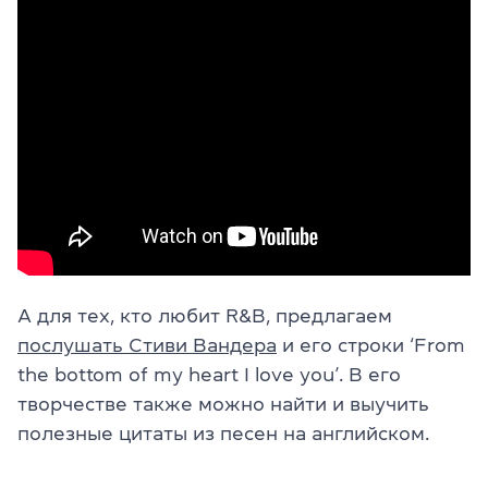
А для тех, кто любит R&B, предлагаем
послушать Стиви Вандера
и его строки ‘From
the bottom of my heart I love you’. В его
творчестве также можно найти и выучить
полезные цитаты из песен на английском.