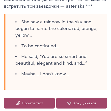
встретить три звездочки — asterisks ***.
She saw a rainbow in the sky and
began to name the colors: red, orange,
yellow…
To be continued…
He said, “You are so smart and
beautiful, elegant and kind, and…”
Maybe… I don’t know…
5 ключевых отличий между
Пройти тест
Хочу учиться