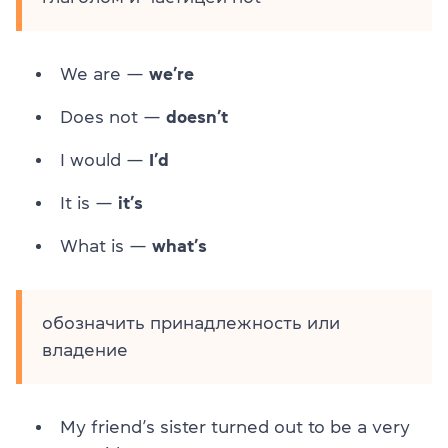
We are —
we’re
Does not —
doesn’t
I would —
I’d
It is —
it’s
What is —
what’s
обозначить принадлежность или
владение
My friend’s sister turned out to be a very