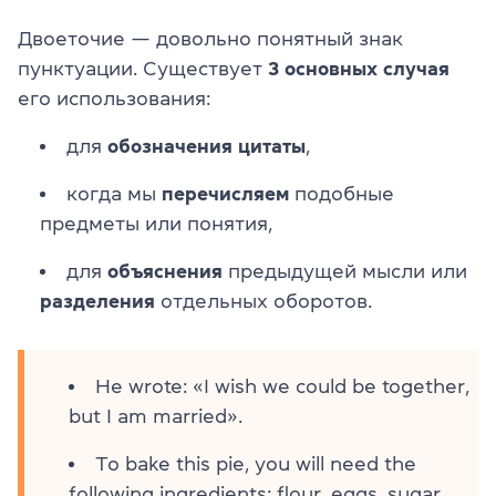
Двоеточие — довольно понятный знак
пунктуации. Существует
3 основных случая
его использования:
для
обозначения
цитаты
,
когда мы
перечисляем
подобные
предметы или понятия,
для
объяснения
предыдущей мысли или
разделения
отдельных оборотов.
He wrote: «I wish we could be together,
but I am married».
To bake this pie, you will need the
following ingredients: flour, eggs, sugar,