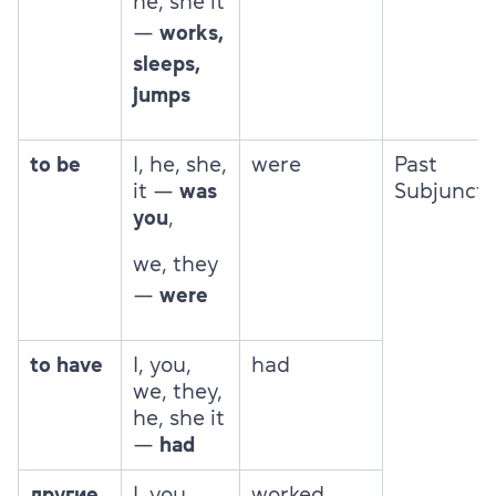
he, she it
—
works,
sleeps,
jumps
to be
I, he, she,
were
Past
it —
was
Subjuncti
you
,
we, they
—
were
to have
I, you,
had
we, they,
he, she it
—
had
другие
I, you,
worked,