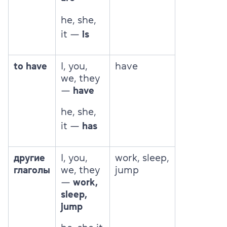
he, she,
it —
is
to have
I, you,
have
we, they
—
have
he, she,
it —
has
другие
I, you,
work, sleep,
глаголы
we, they
jump
—
work,
sleep,
jump