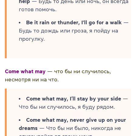
help
— Будь то день или ночь, он всегда
готов помочь.
Be it rain or thunder, I'll go for a walk
—
Будь то дождь или гроза, я пойду на
прогулку.
Come what may
— что бы ни случилось,
несмотря ни на что.
Come what may, I’ll stay by your side
—
Что бы ни случилось, я буду рядом.
Come what may, never give up on your
dreams
— Что бы ни было, никогда не