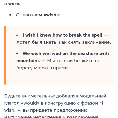
a
were
.
С глаголом
«wish»
:
I wish I knew how to break the spell
—
Хотел бы я знать, как снять заклинание.
We wish we lived on the seashore with
mountains
— Мы хотели бы жить на
берегу моря с горами.
Будьте внимательны: добавляя модальный
глагол «would» в конструкцию с фразой «I
wish…», вы придаете предложению
настроение нетерпения и раздражения: