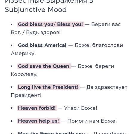
Известные выражения в
Subjunctive Mood
God bless you
/
Bless you!
— Береги вас
Бог. / Будь здоров!
God bless America!
— Боже, благослови
Америку!
God save the Queen
— Боже, береги
Королеву.
Long live the President!
— Да здравствует
Президент!
Heaven forbid!
— Упаси Боже!
Heaven help us!
— Помоги нам Боже!
May the Force be with you
— Да прибудет