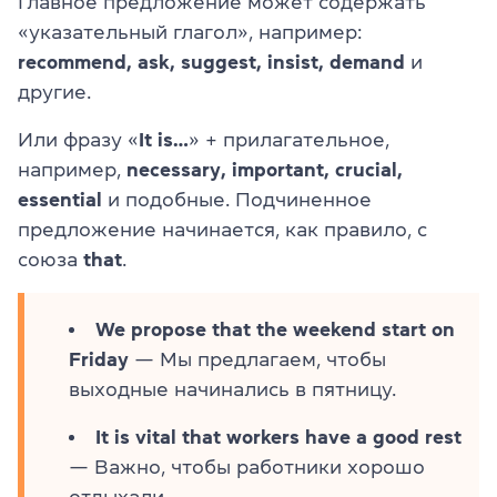
Главное предложение может содержать
«указательный глагол», например:
recommend, ask, suggest, insist, demand
и
другие.
Или фразу «
It is…
» + прилагательное,
например,
necessary, important, crucial,
essential
и подобные. Подчиненное
предложение начинается, как правило, с
союза
that
.
We propose that the weekend start on
Friday
— Мы предлагаем, чтобы
выходные начинались в пятницу.
It is vital that workers have a good rest
— Важно, чтобы работники хорошо
отдыхали.