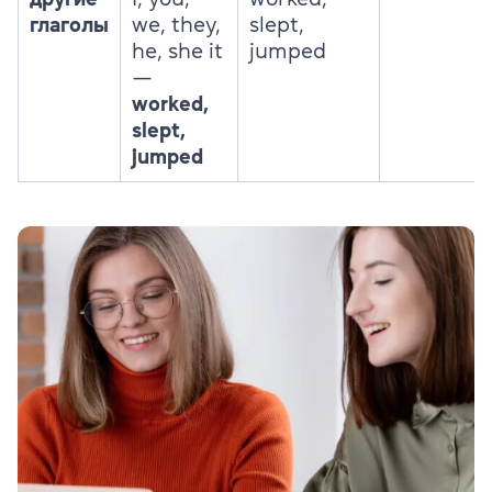
глаголы
we, they,
slept,
he, she it
jumped
—
worked,
slept,
jumped