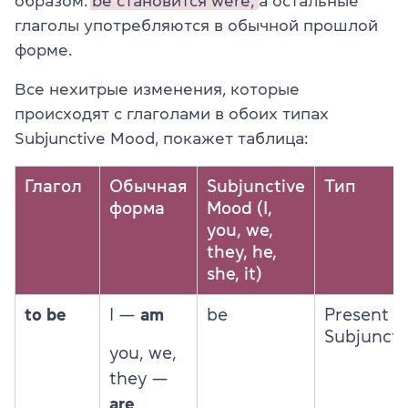
образом:
be становится were,
а остальные
глаголы употребляются в обычной прошлой
форме.
Все нехитрые изменения, которые
происходят с глаголами в обоих типах
Subjunctive Mood, покажет таблица:
Глагол
Обычная
Subjunctive
Тип
форма
Mood (I,
you, we,
they, he,
she, it)
to be
I —
am
be
Present
Subjuncti
you, we,
they —
are