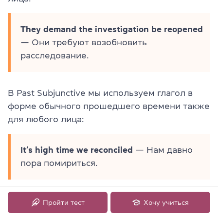
They demand the investigation be reopened
— Они требуют возобновить
расследование.
В Past Subjunctive мы используем глагол в
форме обычного прошедшего времени также
для любого лица:
It’s high time we reconciled
— Нам давно
пора помириться.
Пройти тест
Хочу учиться
Существуют ли в английском языке