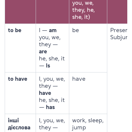
you, we,
they, he,
she, it)
to be
I —
am
be
Present
you, we,
Subjunc
they —
are
he, she, it
—
is
to have
I, you, we,
have
they —
have
he, she, it
—
has
інші
I, you, we,
work, sleep,
дієслова
they —
jump