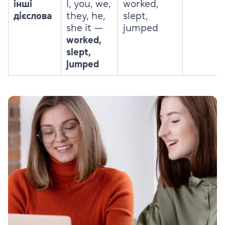
інші
I, you, we,
worked,
дієслова
they, he,
slept,
she it —
jumped
worked,
slept,
jumped