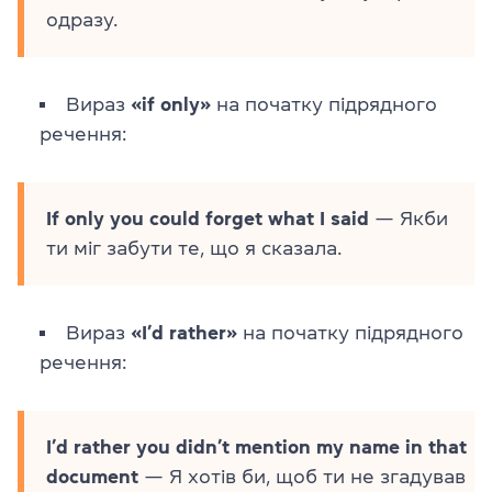
одразу.
Вираз
«if only»
на початку підрядного
речення:
If only you could forget what I said
— Якби
ти міг забути те, що я сказала.
Вираз
«I’d rather»
на початку підрядного
речення:
I’d rather you didn’t mention my name in that
document
— Я хотів би, щоб ти не згадував