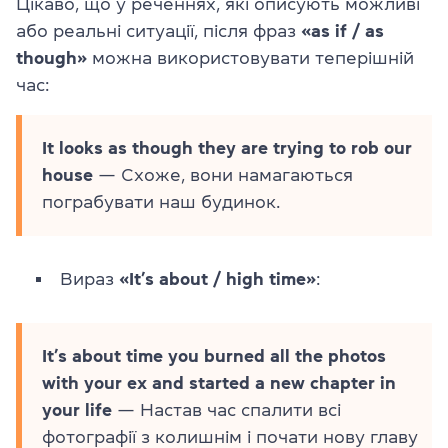
Цікаво, що у реченнях, які описують можливі
або реальні ситуації, після фраз
«as if / as
though»
можна використовувати теперішній
час:
It looks as though they are trying to rob our
house
— Схоже, вони намагаються
пограбувати наш будинок.
Вираз
«It’s about / high time»
:
It’s about time you burned all the photos
with your ex and started a new chapter in
your life
— Настав час спалити всі
фотографії з колишнім і почати нову главу