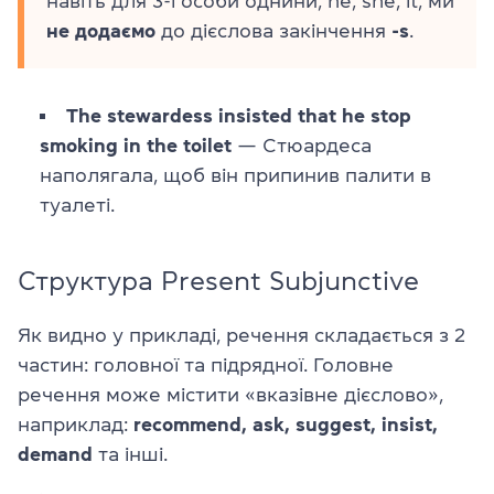
навіть для 3-ї особи однини, he, she, it, ми
не додаємо
до дієслова закінчення
-s
.
The stewardess insisted that he stop
smoking in the toilet
— Стюардеса
наполягала, щоб він припинив палити в
туалеті.
Структура Present Subjunctive
Як видно у прикладі, речення складається з 2
частин: головної та підрядної. Головне
речення може містити «вказівне дієслово»,
наприклад:
recommend, ask, suggest, insist,
demand
та інші.