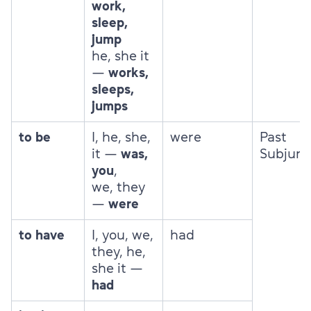
work,
sleep,
jump
he, she it
—
works,
sleeps,
jumps
to be
I, he, she,
were
Past
it —
was,
Subjunc
you
,
we, they
—
were
to have
I, you, we,
had
they, he,
she it —
had