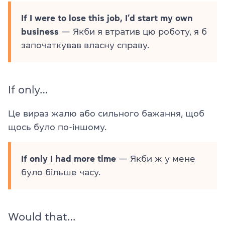
If I were to lose this job, I’d start my own
business
— Якби я втратив цю роботу, я б
започаткував власну справу.
If only…
Це вираз жалю або сильного бажання, щоб
щось було по-іншому.
If only I had more time
— Якби ж у мене
було більше часу.
Would that…