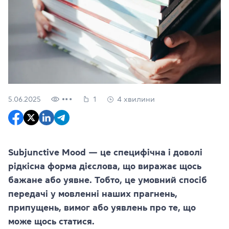
5.06.2025
1
4 хвилини
Subjunctive Mood — це специфічна і доволі
рідкісна форма дієслова, що виражає щось
бажане або уявне. Тобто, це умовний спосіб
передачі у мовленні наших прагнень,
припущень, вимог або уявлень про те, що
може щось статися.