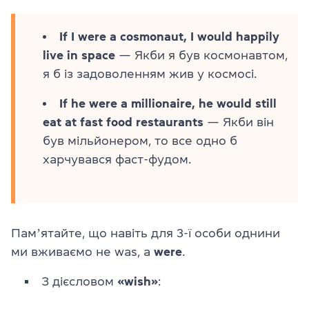
If I were a cosmonaut, I would happily
live in space
— Якби я був космонавтом,
я б із задоволенням жив у космосі.
If he were a millionaire, he would still
eat at fast food restaurants
— Якби він
був мільйонером, то все одно б
харчувався фаст-фудом.
Памʼятайте, що навіть для 3-ї особи однини
ми вживаємо не was, a
were
.
З дієсловом
«wish»
: