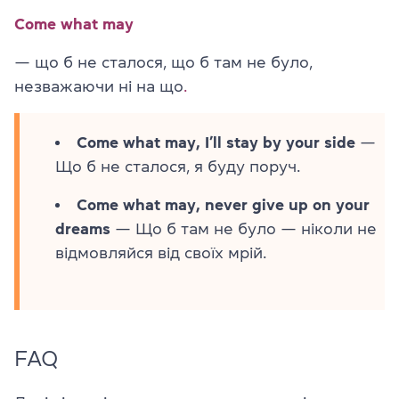
Come what may
— що б не сталося, що б там не було,
незважаючи ні на що
.
Come what may, I’ll stay by your side
—
Що б не сталося, я буду поруч.
Come what may, never give up on your
dreams
— Що б там не було — ніколи не
відмовляйся від своїх мрій.
FAQ