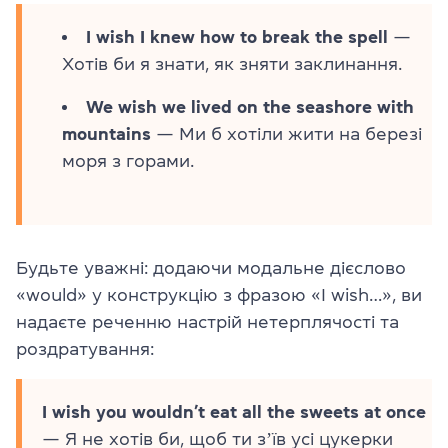
I wish I knew how to break the spell
—
Хотів би я знати, як зняти заклинання.
We wish we lived on the seashore with
mountains
— Ми б хотіли жити на березі
моря з горами.
Будьте уважні: додаючи модальне дієслово
«would» у конструкцію з фразою «I wish…», ви
надаєте реченню настрій нетерплячості та
роздратування:
I wish you wouldn’t eat all the sweets at once
— Я не хотів би, щоб ти зʼїв усі цукерки