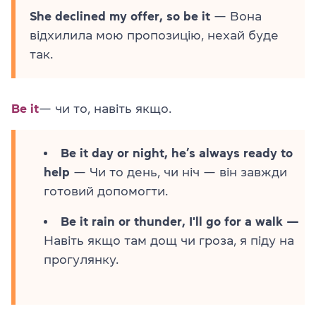
She declined my offer, so be it
— Вона
відхилила мою пропозицію, нехай буде
так.
Be it
— чи то, навіть якщо.
Be it day or night, he’s always ready to
help
— Чи то день, чи ніч — він завжди
готовий допомогти.
Be it rain or thunder, I'll go for a walk —
Навіть якщо там дощ чи гроза, я піду на
прогулянку.