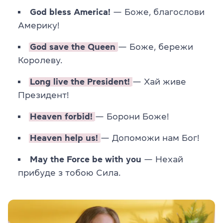
God bless America!
— Боже, благослови
Америку!
God save the Queen
— Боже, бережи
Королеву.
Long live the President!
— Хай живе
Президент!
Heaven forbid!
— Борони Боже!
Heaven help us!
— Допоможи нам Бог!
May the Force be with you
— Нехай
прибуде з тобою Сила.