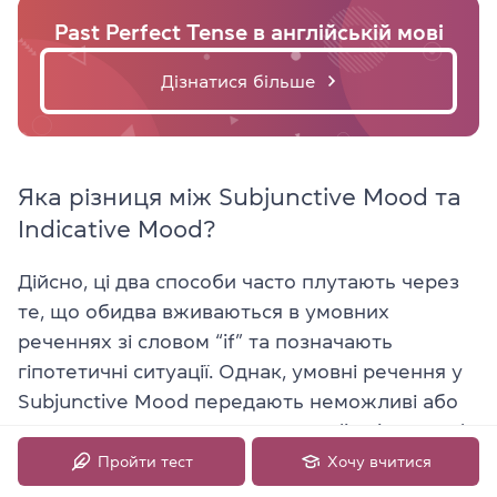
Past Perfect Tense в англійській мові
Дізнатися більше
Яка різниця між Subjunctive Mood та
Indicative Mood?
Дійсно, ці два способи часто плутають через
те, що обидва вживаються в умовних
реченнях зі словом “if” та позначають
гіпотетичні ситуації. Однак, умовні речення у
Subjunctive Mood передають неможливі або
малоймовірні дії, у той час, як Indicative Mood
описує більш ймовірні або можливі.
Пройти тест
Хочу вчитися
Наприклад: