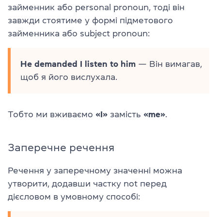
займенник або personal pronoun, тоді він
завжди стоятиме у формі підметового
займенника або subject pronoun:
He demanded I listen to him
— Він вимагав,
щоб я його вислухала.
Тобто ми вживаємо
«I»
замість
«me»
.
Заперечне речення
Речення у заперечному значенні можна
утворити, додавши частку not перед
дієсловом в умовному способі: