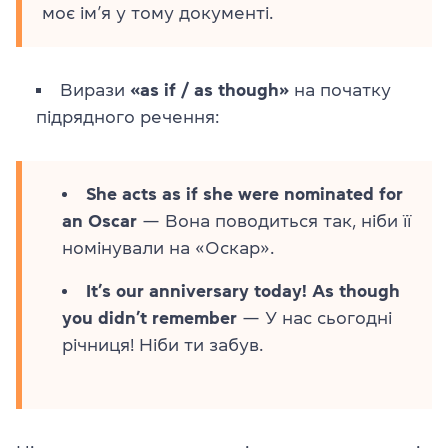
моє ім’я у тому документі.
Вирази
«as if / as though»
на початку
підрядного речення:
She acts as if she were nominated for
an Oscar
— Вона поводиться так, ніби її
номінували на «Оскар».
It’s our anniversary today! As though
you didn’t remember
— У нас сьогодні
річниця! Ніби ти забув.