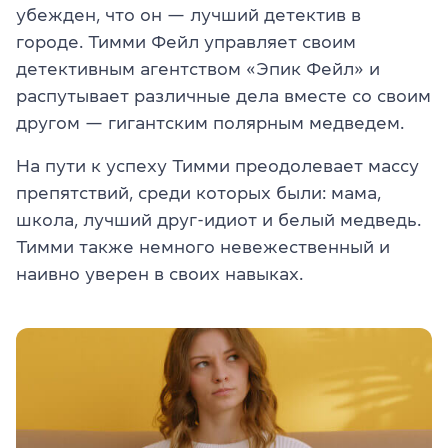
убежден, что он — лучший детектив в
городе
. Тим
м
и Фе
йл управляет своим
детективным агентством «Эпи
к Фе
йл» и
распутывает различные дела вместе со своим
другом — гигантским полярным медведем.
На пути к успех
у Тим
ми преодолевает массу
препятствий, среди которых были: мама,
школа, лучший друг-идиот и белый медведь
.
Тим
ми также немного невежественный и
наивно уверен в своих навыках.