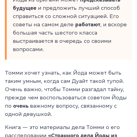
будущее
и предложить лучший способ
справиться со сложной ситуацией. Его
советы на самом деле
работают
, и вскоре
большая часть шестого класса
выстраивается в очередь со своими
вопросами.
Томми хочет узнать, как Йода может быть
таким умным, когда с
ам Ду
айт так
ой туп
ой.
Очень важно, чтобы Томми разгадал тайну,
прежде чем воспользоваться советом Йоды
по
очень
важному вопросу, связанному с
одной девушкой.
Книга — это материалы дела Томми о его
расследовании
«Странного дела Йоды из