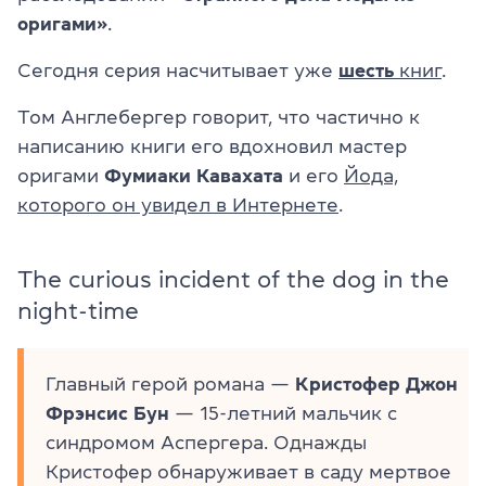
оригами»
.
Сегодня серия насчитывает уже
шесть
книг
.
Том Англебергер говорит, что частично к
написанию книги его вдохновил мастер
орига
ми
Фуми
аки Кавахата
и его
Йода,
которого он увидел в Интернете
.
The curious incident of the dog in the
night-time
Главный герой романа —
Кристофер Джон
Фрэнсис Бун
— 15-летний мальчик с
синдромом Аспергера. Однажды
Кристофер обнаруживает в саду мертвое