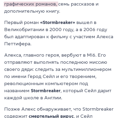
графических романов,
семь рассказов и
дополнительную книгу.
Первый роман
«Stormbreaker»
вышел в
Великобритании в 2000 году, а в 2006 году
был адаптирован к фильму с участием Алек
са
Петтиф
ера.
Алекса, главного героя, вербуют в MI6. Его
отправляют выполнять последнюю миссию
своего дяди: следить за мультимиллионером
по име
ни Ге
р
од С
ейл и его творением,
революционным компьютером под
названием
Stormbreaker
, котор
ый С
ейл дарит
каждой школе в Англии.
Позже Алекс обнаруживает, что Stormbreaker
содержит
смертельный
вирус
,
и С
ейл