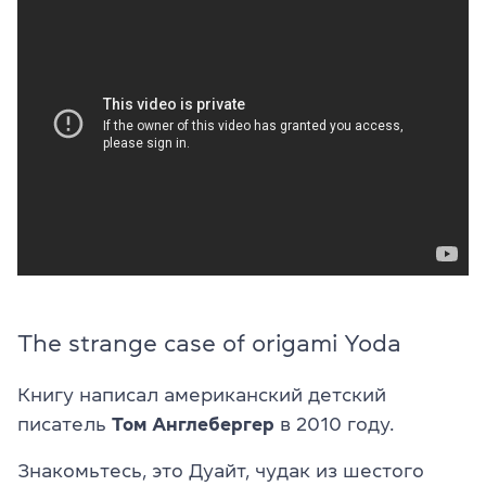
The strange case of origami Yoda
Книгу написал американский детский
писатель
Том Англебергер
в 2010 году.
Знакомьтесь, э
то Ду
айт, чуд
ак из шест
ого