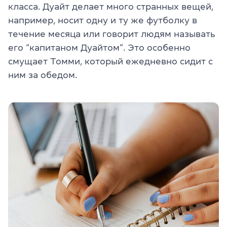
класс
а. Ду
айт делает много странных вещей,
например, носит одну и ту же футболку в
течение месяца или говорит людям называть
е
г
о “капитан
ом Дуай
том”. Это особенно
смущает Томми, который ежедневно сидит с
ним за обедом.