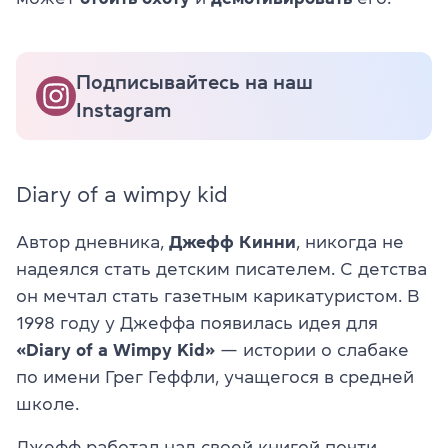
Подписывайтесь на наш
Instagram
Diary of a wimpy kid
Автор дневника,
Джефф Кинни
, никогда не
надеялся стать детским писателем. С детства
он мечтал стать газетным карикатуристом. В
1998 году у Джеффа появилась идея для
«Diary of a Wimpy Kid»
— истории о слабаке
по имени
Гре
г
Геффл
и, учащегося в средней
школе.
Джефф работал над своей книгой почти