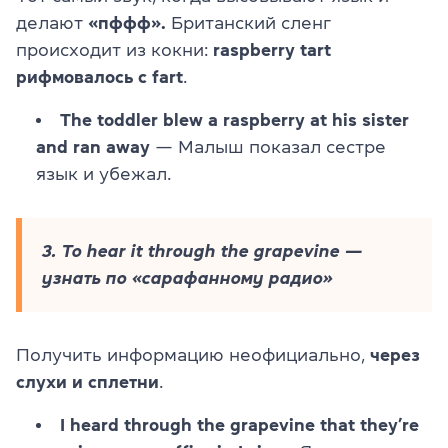
делают
«пффф».
Британский сленг
происходит из кокни:
raspberry tart
рифмовалось с fart
.
The toddler blew a raspberry at his sister
and ran away
— Малыш показал сестре
язык и убежал.
3. To hear it through the grapevine —
узнать по «сарафанному радио»
Получить информацию неофициально,
через
слухи и сплетни
.
I heard through the grapevine that they’re