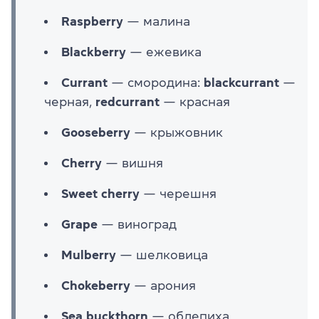
Raspberry
— малина
Blackberry
— ежевика
Currant
— смородина:
blackcurrant
—
черная,
redcurrant
— красная
Gooseberry
— крыжовник
Cherry
— вишня
Sweet cherry
— черешня
Grape
— виноград
Mulberry
— шелковица
Chokeberry
— арония
Sea buckthorn
— облепиха