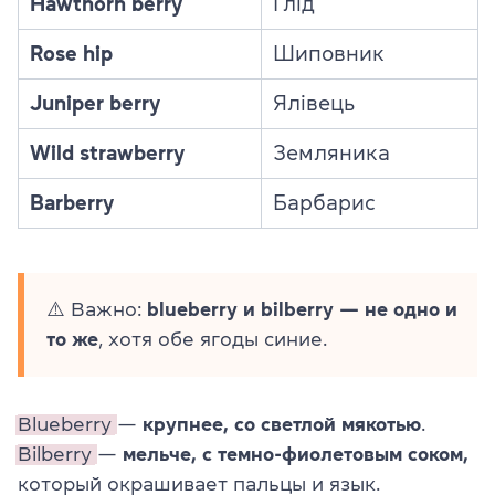
Hawthorn berry
Глід
Rose hip
Шиповник
Juniper berry
Ялівець
Wild strawberry
Земляника
Barberry
Барбарис
⚠️ Важно:
blueberry и bilberry — не одно и
то же
, хотя обе ягоды синие.
Blueberry
—
крупнее, со светлой мякотью
.
Bilberry
—
мельче, с темно-фиолетовым соком,
который окрашивает пальцы и язык.