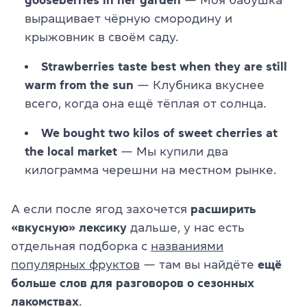
gooseberries in her garden
— Моя бабушка
выращивает чёрную смородину и
крыжовник в своём саду.
Strawberries taste best when they are still
warm from the sun
— Клубника вкуснее
всего, когда она ещё тёплая от солнца.
We bought two kilos of sweet cherries at
the local market
— Мы купили два
килограмма черешни на местном рынке.
А если после ягод захочется
расширить
«вкусную» лексику
дальше, у нас есть
отдельная подборка с
названиями
популярных фруктов
— там вы найдёте
ещё
больше слов для разговоров о сезонных
лакомствах
.