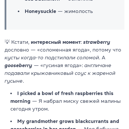
Honeysuckle
— жимолость
💡 Кстати,
интересный момент
:
strawberry
дословно — «соломенная ягода», потому что
кусты когда-то подстилали соломой
. А
gooseberry
— «гусиная ягода»:
англичане
подавали крыжовниковый соус к жареной
гусыне
.
I picked a bowl of fresh raspberries this
morning
— Я набрал миску свежей малины
сегодня утром.
My grandmother grows blackcurrants and