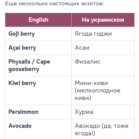
Еще несколько настоящих экзотов:
English
На украинском
Goji berry
Ягода годжи
Açaí berry
Асаи
Physalis / Cape
Физалис
gooseberry
Kiwi berry
Мини-киви
(мелкоплодное
киви)
Persimmon
Хурма
Avocado
Авокадо (да, тоже
ягода!)