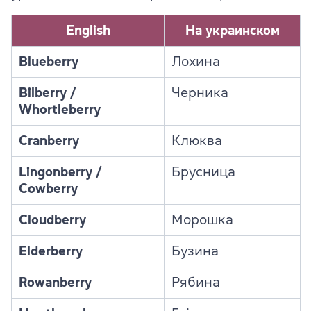
English
На украинском
Blueberry
Лохина
Bilberry /
Черника
Whortleberry
Cranberry
Клюква
Lingonberry /
Брусница
Cowberry
Cloudberry
Морошка
Elderberry
Бузина
Rowanberry
Рябина