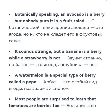
Botanically speaking, an avocado is a berry
— but nobody puts it in a fruit salad
— С
ботанической точки зрения авокадо — это
ягода, но никто не кладет его в фруктовый
салат.
It sounds strange, but a banana is a berry
while a strawberry is not
— Звучит странно,
но банан — это ягода, а клубника — нет.
A watermelon is a special type of berry
called a pepo
— Арбуз — это особый вид
ягоды, называемый «пепо».
Most people are surprised to learn that
tomatoes are berries too
— Большинство