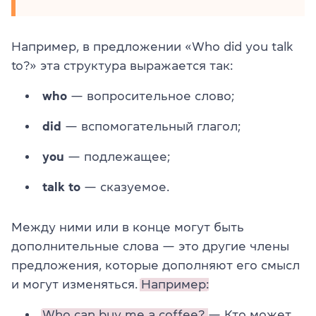
Например, в предложении «Who did you talk
to?» эта структура выражается так:
who
— вопросительное слово;
did
— вспомогательный глагол;
you
— подлежащее;
talk to
— сказуемое.
Между ними или в конце могут быть
дополнительные слова — это другие члены
предложения, которые дополняют его смысл
и могут изменяться.
Например:
Who
can
buy
me a coffee?
— Кто может