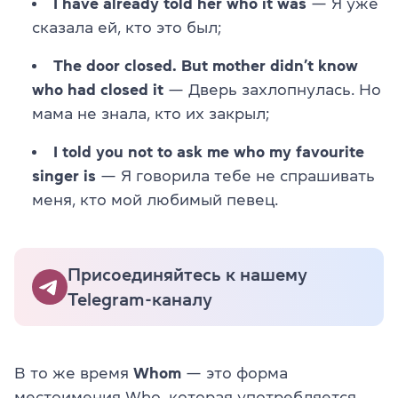
I have already told her who it was
— Я уже
сказала ей, кто это был;
The door closed. But mother didn’t know
who had closed it
— Дверь захлопнулась. Но
мама не знала, кто их закрыл;
I told you not to ask me who my favourite
singer is
— Я говорила тебе не спрашивать
меня, кто мой любимый певец.
Присоединяйтесь к нашему
Telegram-каналу
В то же время
Whom
— это форма
местоимения Who, которая употребляется