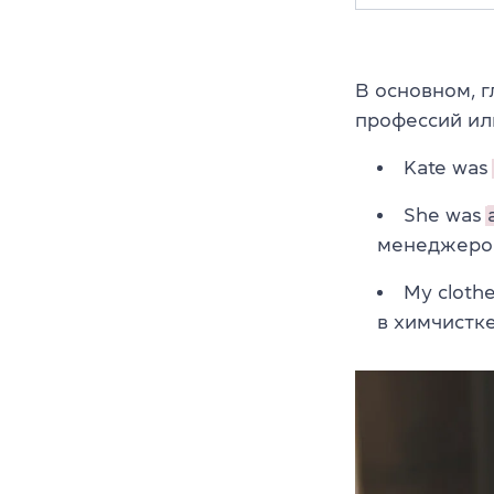
В основном, г
профессий ил
Kate was
She was
менеджером
My cloth
в химчистке