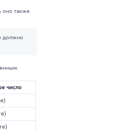
ь оно также
е должно
оенным.
е число
e)
re)
re)