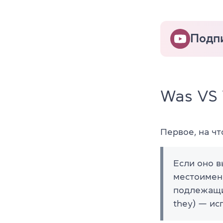
Подп
Was VS
Первое, на чт
Если оно 
местоимени
подлежащи
they) — ис