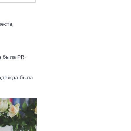
еств,
на была PR-
 одежда была