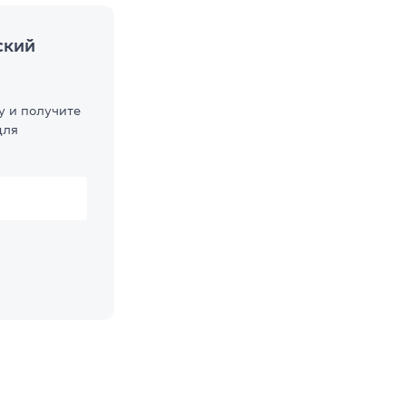
ский
у и получите
для