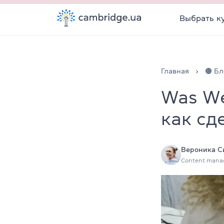
Выбрать к
Главная
🟠 Бл
Was We
как сд
Вероника С
Content mana