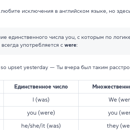
 любите исключения в английском языке, но здес
е единственного числа you, с которым по логик
, всегда употребляется с
were
:
so upset yesterday — Ты вчера был таким расстр
Единственное число
Множественно
I (was)
We (wer
you (were)
you (we
he/she/it (was)
they (we