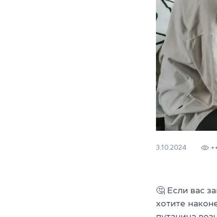
3.10.2024
🤔 Если вас з
хотите након
путаница воз