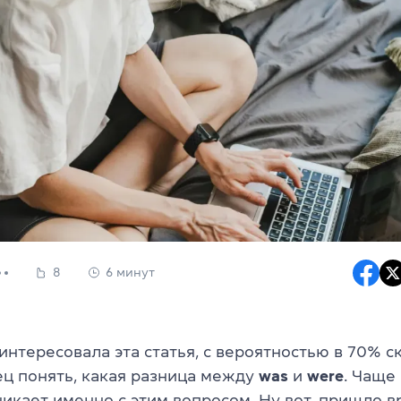
8
6 минут
аинтересовала эта статья, с вероятностью в 70% с
ец понять, какая разница между
was
и
were
. Чаще
никает именно с этим вопросом. Ну вот, пришло 