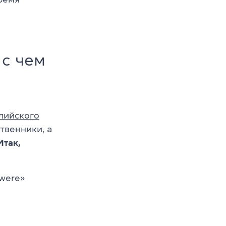
 с чем
глийского
твенники, а
Итак,
«were»