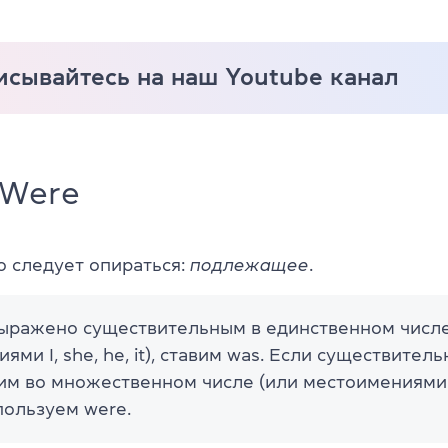
исывайтесь на наш Youtube канал
 Were
о следует опираться:
подлежащее
.
выражено существительным в единственном числе
ями I, she, he, it), ставим was. Если существите
м во множественном числе (или местоимениями 
пользуем were.