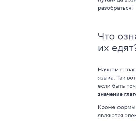
разобраться!
Что озн
их едят
Начнем с гла
языка
.
Так во
если быть то
значение гла
Кроме формы 
являются эле