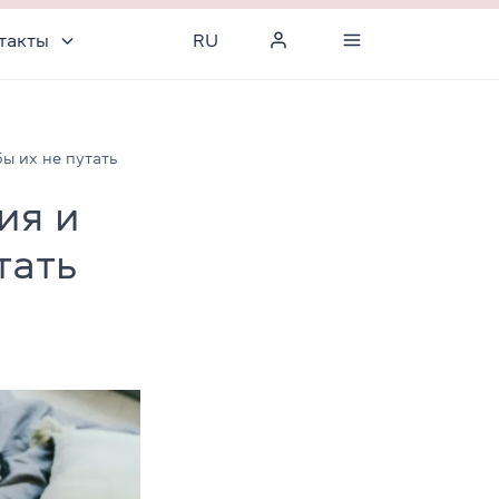
такты
RU
бы их не путать
ия и
тать