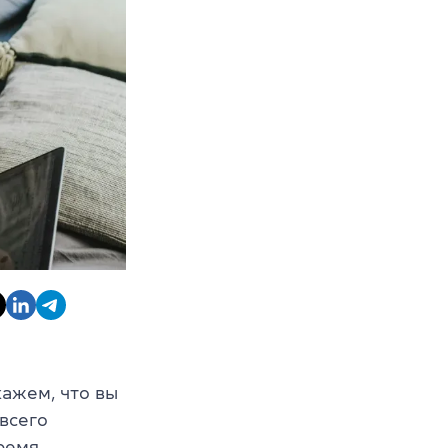
кажем, что вы
 всего
время