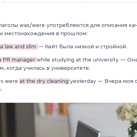
лаголы was/were употребляются для описания кач
и местонахождения в прошлом:
a law and slim
— Кейт была низкой и стройной.
a PR manager
while studying at the university — О
, когда училась в университете.
es were
at the dry cleaning
yesterday — Вчера моя
.