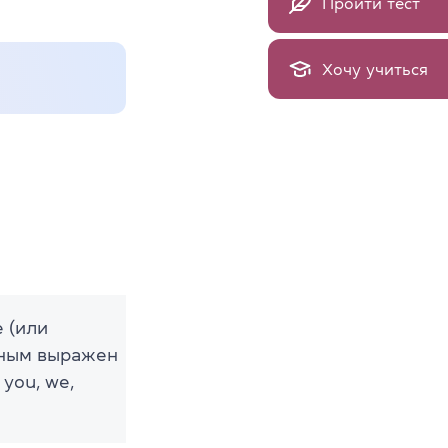
Пройти тест
Хочу учиться
 (или
льным выражен
you, we,