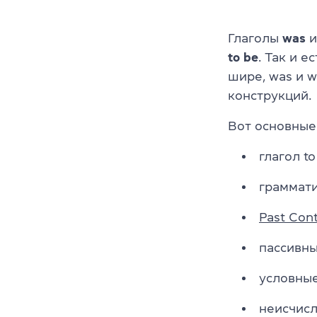
Глаголы
was
to be
. Так и 
шире, was и 
конструкций.
Вот основные 
глагол t
граммати
Past Con
пассивны
условные
неисчис