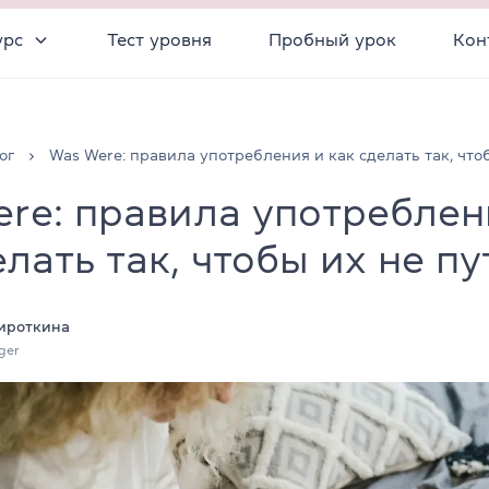
урс
Тест уровня
Пробный урок
Кон
ог
Was Were: правила употребления и как сделать так, что
re: правила употреблен
елать так, чтобы их не пу
ироткина
ger