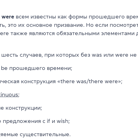
и
were
всем известны как формы прошедшего врем
есть, это их основное призвание. Но если посмотре
were также являются обязательными элементами 
шесть случаев, при которых без was или were не
o be прошедшего времени;
ческая конструкция «there was/there were»;
tinuous
;
е конструкции;
 предложения с if и wish;
ляемые существительные.