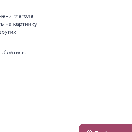
ени глагола
ть на картинку
других
 обойтись: