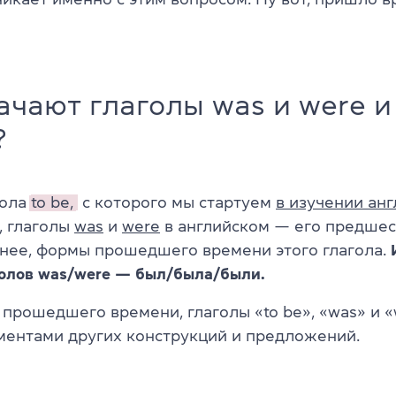
ачают глаголы was и were и
?
гола
to be,
с которого мы стартуем
в изучении ан
т, глаголы
was
и
were
в английском — его предшес
чнее, формы прошедшего времени этого глагола.
голов was/were — был/была/были.
прошедшего времени, глаголы «to be», «was» и 
ментами других конструкций и предложений.