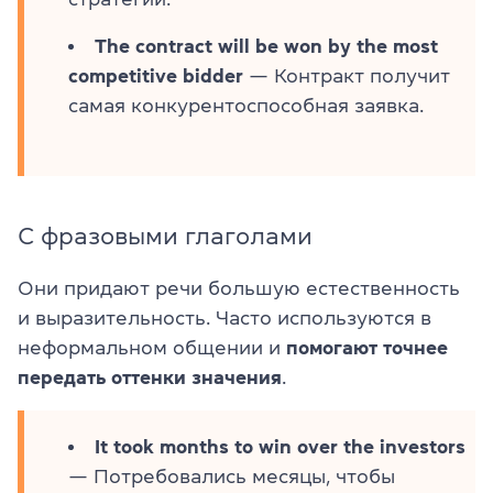
The contract will be won by the most
competitive bidder
— Контракт получит
самая конкурентоспособная заявка.
С фразовыми глаголами
Они придают речи большую естественность
и выразительность. Часто используются в
неформальном общении и
помогают точнее
передать оттенки значения
.
It took months to win over the investors
— Потребовались месяцы, чтобы