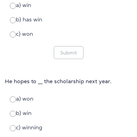
a) win
b) has win
c) won
Submit
He hopes to ___ the scholarship next year.
a) won
b) win
c) winning