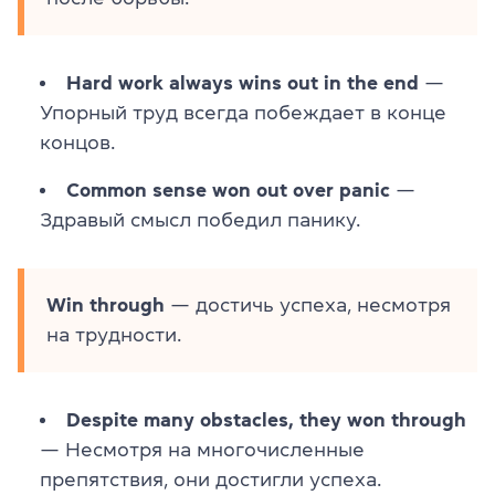
Hard work always wins out in the end
—
Упорный труд всегда побеждает в конце
концов.
Common sense won out over panic
—
Здравый смысл победил панику.
Win through
— достичь успеха, несмотря
на трудности.
Despite many obstacles, they won through
— Несмотря на многочисленные
препятствия, они достигли успеха.