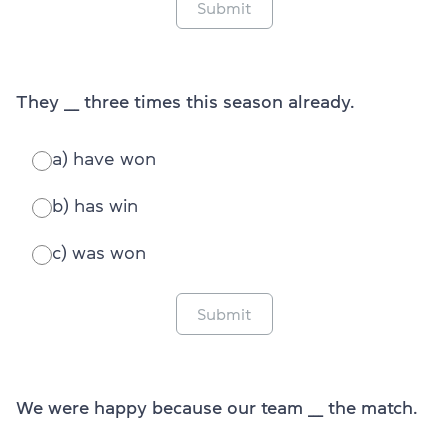
Submit
They ___ three times this season already.
a) have won
b) has win
c) was won
Submit
We were happy because our team ___ the match.