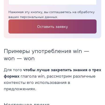
Нажимая эту кнопку, вы соглашаетесь на обработку
ваших персональных данных.
Оставить заявку
Примеры употребления win —
won — won
Для того
чтобы лучше закрепить знания о трех
формах
глагола win, рассмотрим различные
контексты его использования в
предложениях.
Настоящее время