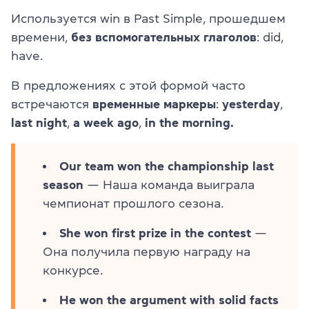
Используется win в Past Simple, прошедшем
времени,
без вспомогательных глаголов
: did,
have.
В предложениях с этой формой часто
встречаются
временные маркеры
:
yesterday
,
last
night
,
a
week
ago
,
in
the morning.
Our team won the championship last
season
— Наша команда выиграла
чемпионат прошлого сезона.
She won first prize in the contest
—
Она получила первую награду на
конкурсе.
He won the argument with solid facts