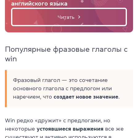
английского языка
Читать
Популярные фразовые глаголы с
win
Фразовый глагол — это сочетание
основного глагола с предлогом или
наречием, что
создает новое значение
.
Win редко «дружит» с предлогами, но
некоторые
устоявшиеся выражения
все же
существуют и активно используются в