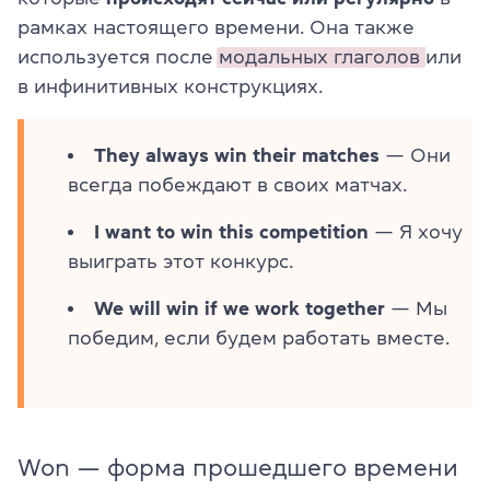
рамках настоящего времени. Она также
используется после
модальных глаголов
или
в инфинитивных конструкциях.
They always win their matches
— Они
всегда побеждают в своих матчах.
I want to win this competition
— Я хочу
выиграть этот конкурс.
We will win if we work together
— Мы
победим, если будем работать вместе.
Won — форма прошедшего времени