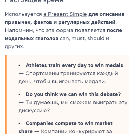
Используется
в Present Simple
для описания
привычек, фактов и регулярных действий
.
Напомним, что эта форма появляется
после
модальных глаголов
can, must, should и
других.
Athletes train every day to win medals
— Спортсмены тренируются каждый
день, чтобы выигрывать медали.
Do you think we can win this debate?
— Ты думаешь, мы сможем выиграть эту
дискуссию?
Companies compete to win market
share
— Компании конкурируют за