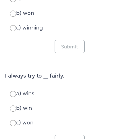
b) won
c) winning
Submit
I always try to ___ fairly.
a) wins
b) win
c) won