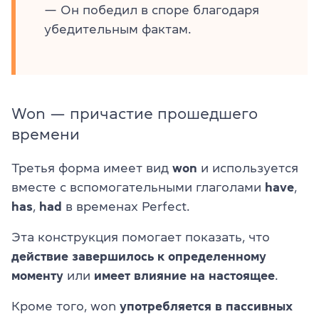
— Он победил в споре благодаря
убедительным фактам.
Won — причастие прошедшего
времени
Третья форма имеет вид
won
и используется
вместе с вспомогательными глаголами
have
,
has
,
had
в временах Perfect.
Эта конструкция помогает показать, что
действие завершилось к определенному
моменту
или
имеет влияние на настоящее
.
Кроме того, won
употребляется в пассивных