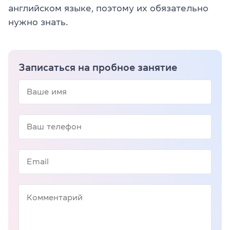
английском языке, поэтому их обязательно
нужно знать.
Записаться на пробное занятие