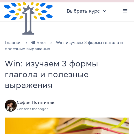
Выбрать курс
Главная
🟠 Блог
Win: изучаем 3 формы глагола и
полезные выражения
Win: изучаем 3 формы
глагола и полезные
выражения
София Потятиник
Content manager