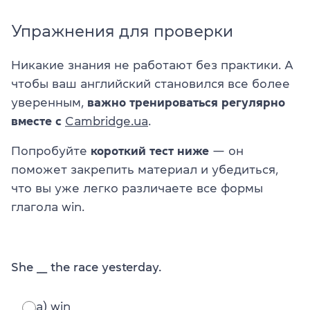
Упражнения для проверки
Никакие знания не работают без практики. А
чтобы ваш английский становился все более
уверенным,
важно тренироваться регулярно
вместе с
Cambridge.ua
.
Попробуйте
короткий тест ниже
— он
поможет закрепить материал и убедиться,
что вы уже легко различаете все формы
глагола win.
She ___ the race yesterday.
a) win