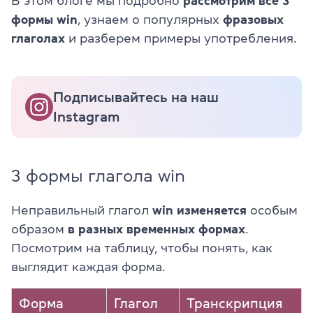
В этом блоге мы подробно
рассмотрим все 3
формы win
, узнаем о популярных
фразовых
глаголах
и разберем примеры употребления.
Подписывайтесь на наш
Instagram
3 формы глагола win
Неправильный глагол
win изменяется
особым
образом
в разных временных формах
.
Посмотрим на таблицу, чтобы понять, как
выглядит каждая форма.
Форма
Глагол
Транскрипция