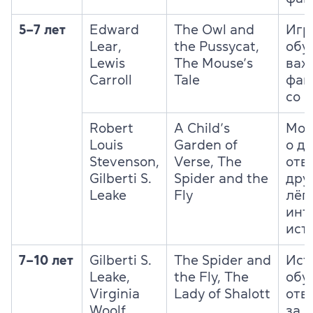
5–7 лет
Edward
The Owl and
Игр
Lear,
the Pussycat,
обу
Lewis
The Mouse’s
важ
Carroll
Tale
фан
со 
Robert
A Child’s
Мор
Louis
Garden of
о д
Stevenson,
Verse, The
отв
Gilberti S.
Spider and the
дру
Leake
Fly
лёг
инт
ист
7–10 лет
Gilberti S.
The Spider and
Ист
Leake,
the Fly, The
обу
Virginia
Lady of Shalott
отв
Woolf
за 