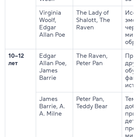
Virginia
The Lady of
Исс
Woolf,
Shalott, The
эмо
Edgar
Raven
чер
Allan Poe
мис
обр
10–12
Edgar
The Raven,
При
лет
Allan Poe,
Peter Pan
дру
James
обу
Barrie
фан
ист
James
Peter Pan,
Тем
Barrie, A.
Teddy Bear
доб
A. Milne
при
дет
пре
мир