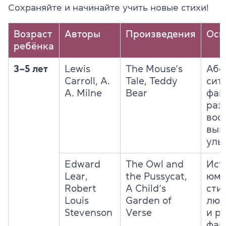
Сохраняйте и начинайте учить новые стихи!
Возраст
Авторы
Произведения
Осн
ребёнка
3–5 лет
Lewis
The Mouse’s
Абс
Carroll, A.
Tale, Teddy
сит
A. Milne
Bear
фан
раз
воо
выз
улы
Edward
The Owl and
Ист
Lear,
the Pussycat,
юмо
Robert
A Child’s
сти
Louis
Garden of
люб
Stevenson
Verse
и р
фан