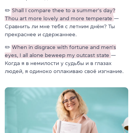
✏️
Shall I compare thee to a summer's day?
Thou art more lovely and more temperate
—
Сравнить ли мне тебя с летним днём? Ты
прекраснее и сдержаннее.
✏️
When in disgrace with fortune and men's
eyes, I all alone beweep my outcast state
—
Когда я в немилости у судьбы и в глазах
людей, я одиноко оплакиваю своё изгнание.