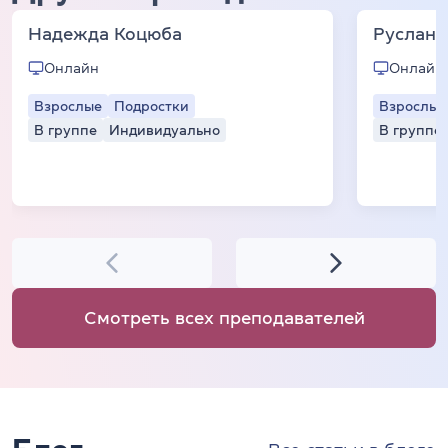
Надежда Коцюба
Руслана
Онлайн
Онлайн
Взрослые
Подростки
Взрослые
В группе
Индивидуально
В группе
Смотреть всех преподавателей