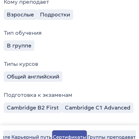
Кому преподает
Взрослые
Подростки
Тип обучения
В группе
Типы курсов
Общий английский
Подготовка к экзаменам
Cambridge B2 First
Cambridge C1 Advanced
теле
Карьерный путь
Сертификаты
Группы преподавате