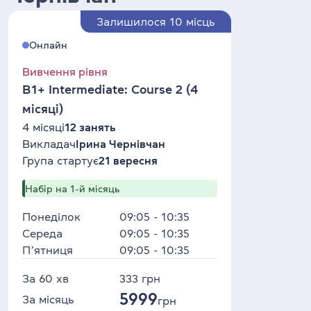
Залишилося 10 місць
Онлайн
Вивчення рівня
B1+ Intermediate: Course 2 (4
місяці)
4 місяці
12 занять
Викладач
Ірина Чернівчан
Група стартує
21 вересня
Набір на 1-й місяць
Понеділок
09:05 - 10:35
Середа
09:05 - 10:35
Пʼятниця
09:05 - 10:35
За 60 хв
333
грн
5999
За місяць
грн