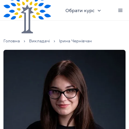
Обрати курс
Головна
Викладачі
Ірина Чернівчан