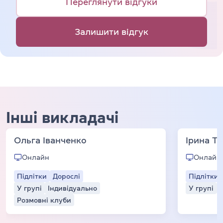
Переглянути відгуки
Залишити відгук
Інші викладачі
Ольга Іванченко
Ірина Т
Онлайн
Онлайн
Підлітки
Дорослі
Підлітки
У групі
Індивідуально
У групі
Розмовні клуби