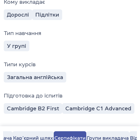
Кому викладає
Дорослі
Підлітки
Тип навчання
У групі
Типи курсів
Загальна англійська
Підготовка до іспитів
Cambridge B2 First
Cambridge C1 Advanced
адача
Карʼєрний шлях
Сертифікати
Групи викладача
Від