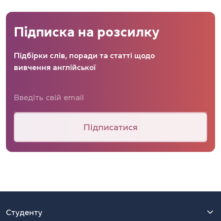
Підписка на розсилку
Підбірки слів, поради та статті щодо
вивчення англійської
Підписатися
Студенту