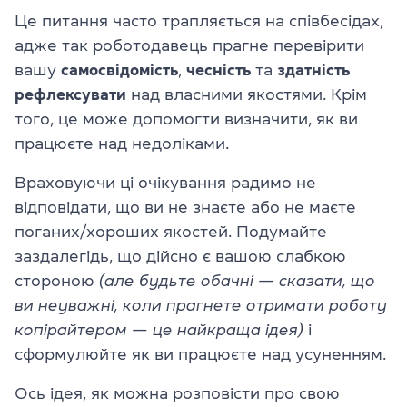
Це питання часто трапляється на співбесідах,
адже так роботодавець прагне перевірити
вашу
самосвідомість
,
чесність
та
здатність
рефлексувати
над власними якостями. Крім
того, це може допомогти визначити, як ви
працюєте над недоліками.
Враховуючи ці очікування радимо не
відповідати, що ви не знаєте або не маєте
поганих/хороших якостей. Подумайте
заздалегідь, що дійсно є вашою слабкою
стороною
(але будьте обачні — сказати, що
ви неуважні, коли прагнете отримати роботу
копірайтером — це найкраща ідея)
і
сформулюйте як ви працюєте над усуненням.
Ось ідея, як можна розповісти про свою