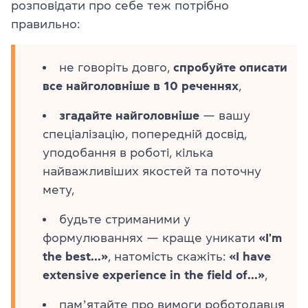
розповідати про себе теж потрібно
правильно:
не говоріть довго,
спробуйте описати
все найголовніше в 10 реченнях
,
згадайте
найголовніше
— вашу
спеціалізацію, попередній досвід,
уподобання в роботі, кілька
найважливіших якостей та поточну
мету,
будьте стриманими у
формулюваннях — краще уникати
«I'm
the best...»
, натомість скажіть:
«I have
extensive experience in the field of...»
,
памʼятайте про вимоги роботодавця