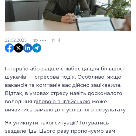
22.02.2025
4
Інтервʼю або радше співбесіда для більшості
шукачів — стресова подія. Особливо, якщо
вакансія та компанія вас дійсно зацікавила.
Відтак, в умовах стресу навіть досконалого
володіння
діловою англійською
може
виявитись замало для успішного результату.
Як уникнути такої ситуації? Готуватись
заздалегідь! Цього разу пропонуємо вам