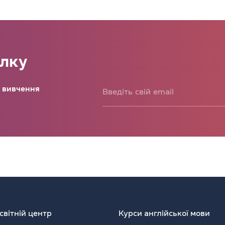
илку
о вивчення
світній центр
Курси англійської мови