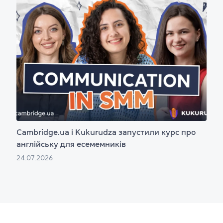
Cambridge.ua і Kukurudza запустили курс про
англійську для есемемників
24.07.2026