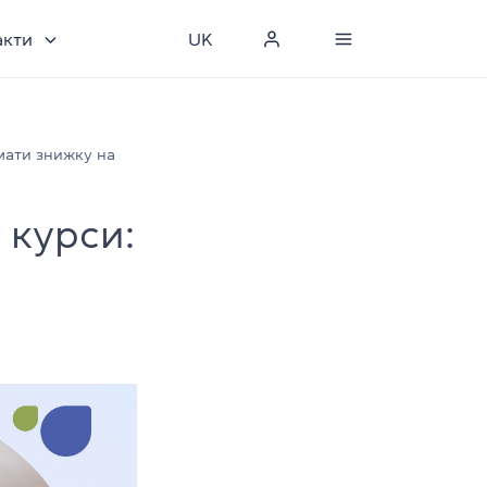
акти
UK
имати знижку на
 курси: