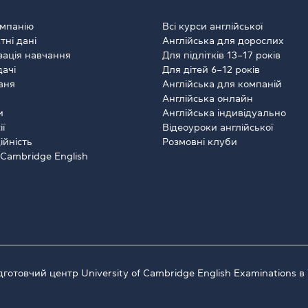
мпанію
Всі курси англійської
тні дані
Англійська для дорослих
зація навчання
Для підлітків 13–17 років
ачі
Для дітей 6–12 років
івня
Англійська для компаній
Англійська онлайн
и
Англійська індивідуально
ї
Відеоуроки англійської
ійність
Розмовні клуби
 Cambridge English
готовчий центр University of Cambridge English Examinations в 