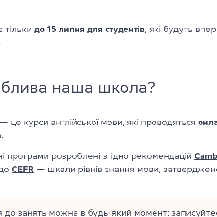
є тільки
до 15 липня
для студентів
, які будуть впе
.
облива наша школа?
— це курси англійської мови, які проводяться
онл
а
.
ні програми розроблені згідно рекомендацій
Camb
 до
CEFR
— шкали рівнів знання мови, затверджен
 до занять можна в будь-який момент: записуйтес