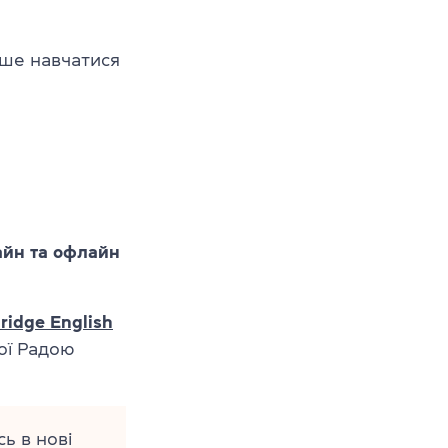
рше навчатися
айн та офлайн
ridge English
ої Радою
ь в нові