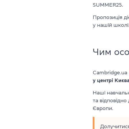
SUMMER25.
Пропозиція ді
у нашій школі
Чим ос
Cambridge.ua 
у центрі Києв
Наші навчаль
та відповідно
Європи.
Долучитися