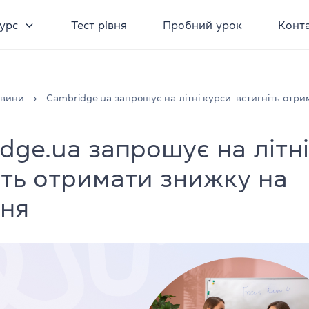
урс
Тест рівня
Пробний урок
Конт
овини
Cambridge.ua запрошує на літні курси: встигніть отр
dge.ua запрошує на літні
іть отримати знижку на
ня