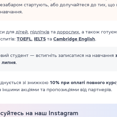
 незабаром стартують, або долучайтеся до тих, що
навчання.
си для
дітей
,
підлітків
та
дорослих
, а також готує
спитів:
TOEFL
,
IELTS
та
Cambridge English
.
вий студент — встигніть записатися на навчання
5 липня
.
днується зі знижкою
10% при оплаті повного курс
з іншими акціями та пропозиціями від партнерів.
суйтесь на наш Instagram