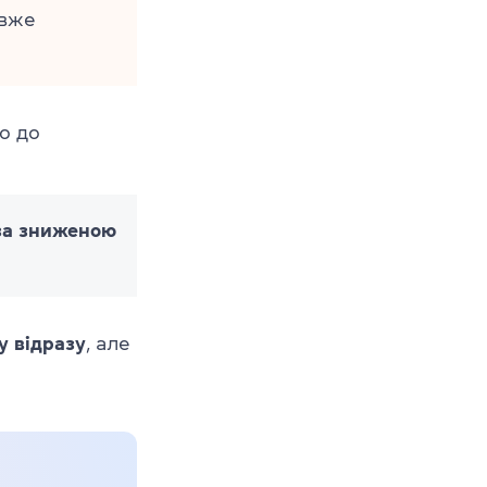
 вже
мо до
за зниженою
у відразу
, але