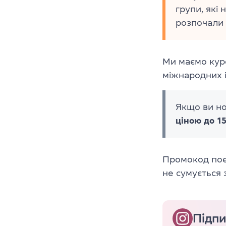
групи, які
розпочали 
Ми маємо кур
міжнародних і
Якщо ви но
ціною до 1
Промокод поє
не сумується 
Підпи