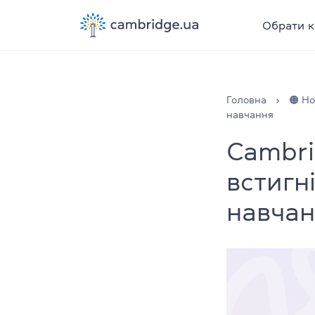
Обрати к
Головна
🟠 Н
навчання
Cambri
встигн
навчан