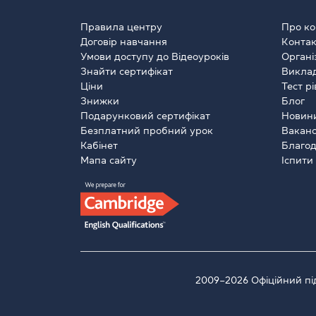
Правила центру
Про ко
Договір навчання
Контак
Умови доступу до Відеоуроків
Органі
Знайти сертифікат
Виклад
Ціни
Тест р
Знижки
Блог
Подарунковий сертифікат
Новин
Безплатний пробний урок
Вакансі
Кабінет
Благод
Мапа сайту
Іспити
2009–2026 Офіційний під