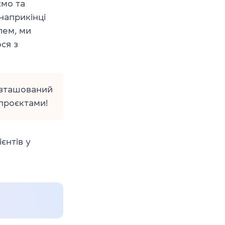
ємо та
наприкінці
лем, ми
ся з
озташований
проєктами!
єнтів у