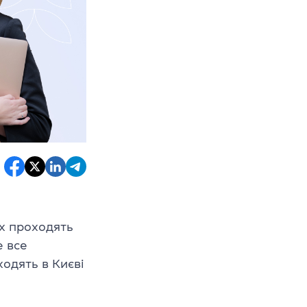
их проходять
е все
оходять в Києві