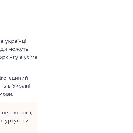
де українці
нди можуть
ркінгу з усіма
tre
, єдиний
s в Україні,
мови.
нення росії,
 згуртувати