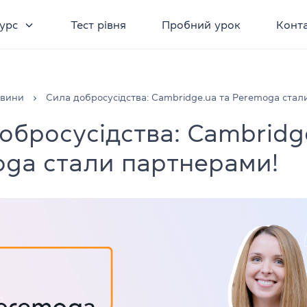
урс
Тест рівня
Пробний урок
Конт
овини
Сила добросусідства: Cambridge.ua та Peremoga стал
обросусідства: Cambridg
ga стали партнерами!