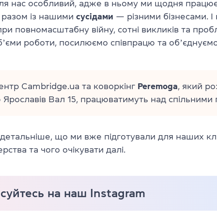
для нас особливий, адже в ньому ми щодня працю
 разом із нашими
сусідами
— різними бізнесами. І 
при повномасштабну війну, сотні викликів та проб
ʼєми роботи, посилюємо співпрацю та обʼєднуємо
ентр Cambridge.ua та коворкінг
Peremoga
, який р
 Ярославів Вал 15, працюватимуть над спільними 
детальніше, що ми вже підготували для наших клі
рства та чого очікувати далі.
суйтесь на наш Instagram