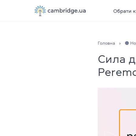
Обрати к
Головна
🟠 Н
Сила д
Peremo