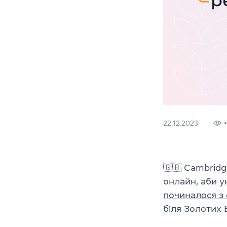
22.12.2023
🇬🇧 Cambridg
онлайн, аби у
починалося з 
біля Золотих 