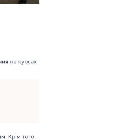
ння
на курсах
ям
. Крім того,