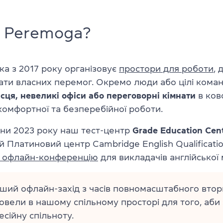
і Peremoga?
ка з 2017 року організовує
простори для роботи
, 
гати власних перемог. Окремо люди або цілі кома
ісця, невеликі офіси або переговорні кімнати
в ково
омфортної та безперебійної роботи.
ени 2023 року наш тест-центр
Grade Education Cen
 Платиновий центр Cambridge English Qualification
 офлайн-конференцію
для викладачів англійської 
ший офлайн-захід з часів повномасштабного вторг
овели в нашому спільному просторі для того, аби
сійну спільноту.