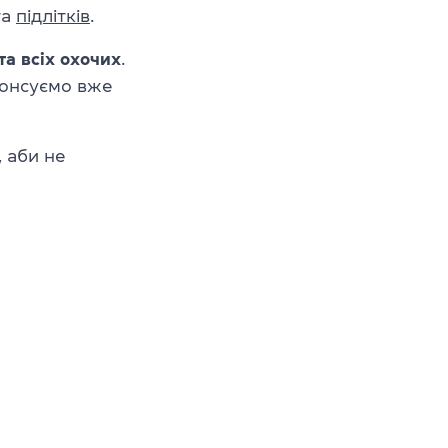
та
підлітків
.
та всіх охочих
.
анонсуємо вже
, аби не