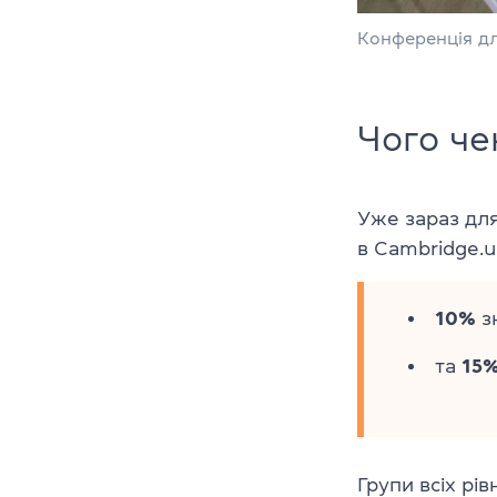
Конференція дл
Чого че
Уже зараз для
в Cambridge.u
10%
з
та
15
Групи всіх рі