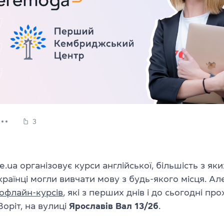
3
e.ua організовує курси англійської, більшість з як
країнці могли вивчати мову з будь-якого місця. Ал
офлайн-курсів
, які з перших днів і до сьогодні пр
Воріт, на вулиці
Ярославів Вал 13/2б
.