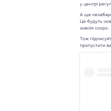
у центрі регу
А ще незабар
Це будуть нов
зовсім скоро.
Тож підписуйт
пропустити в