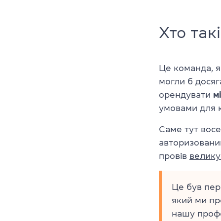
Хто так
Це команда, я
могли б дося
орендувати
м
умовами для к
Саме тут вос
авторизований
провів
велику
Це був пер
який ми пр
нашу профе