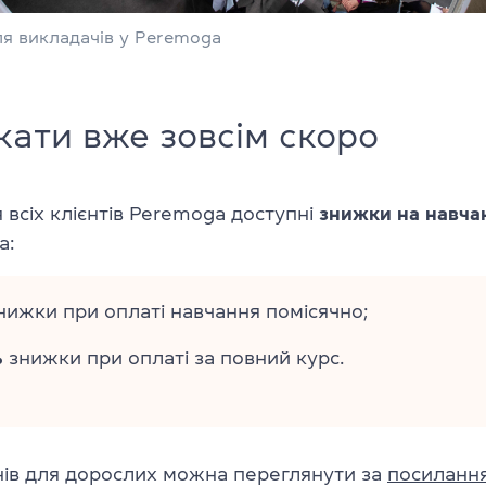
я викладачів у Peremoga
кати вже зовсім скоро
 всіх клієнтів Peremoga доступні
знижки на навча
a:
нижки при оплаті навчання помісячно;
%
знижки при оплаті за повний курс.
внів для дорослих можна переглянути за
посиланн