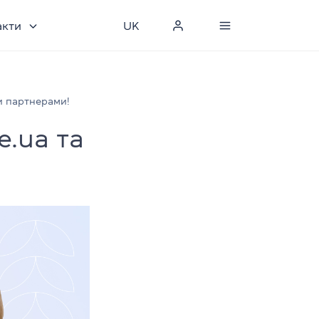
акти
UK
и партнерами!
e.ua та