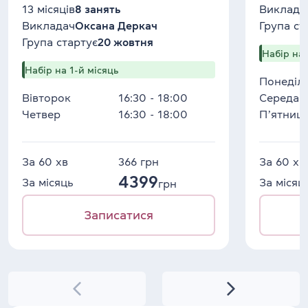
13 місяців
8 занять
Виклада
Викладач
Оксана Деркач
Група ст
Група стартує
20 жовтня
Набір на 
Набір на 1-й місяць
Понеділ
Вівторок
16:30 - 18:00
Середа
Четвер
16:30 - 18:00
Пʼятниц
За 60 хв
366
грн
За 60 хв
4399
За місяць
За місяц
грн
Записатися