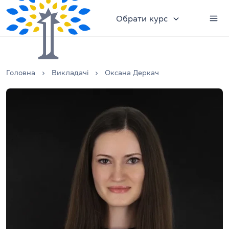
Обрати курс
Головна
Викладачі
Оксана Деркач