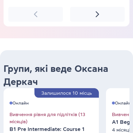
Групи, які веде Оксана
Деркач
Залишилося 10 місць
Онлайн
Онлайн
Вивчення рівня для підлітків (13
Вивчення
місяців)
A1 Begin
B1 Pre Intermediate: Course 1
4 місяці
1