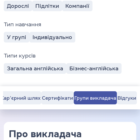
Дорослі
Підлітки
Компанії
Тип навчання
У групі
Індивідуально
Типи курсів
Загальна англійська
Бізнес-англійська
Карʼєрний шлях
Сертифікати
Групи викладача
Відгуки
Про викладача