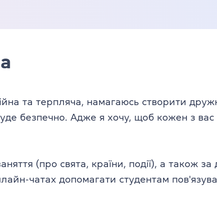
ча
ійна та терпляча, намагаюсь створити дружн
уде безпечно. Адже я хочу, щоб кожен з вас
няття (про свята, країни, події), а також з
нлайн-чатах допомагати студентам пов'язув