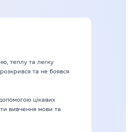
ю, теплу та легку
 розкрився та не боявся
а допомогою цікавих
ати вивчення мови та