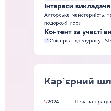
Інтереси викладача
Акторська майстерність, т
подорожі, гори
Контент за участі в
Спікерка відеоуроку «Stop
Карʼєрний шл
2024
Почала працюв