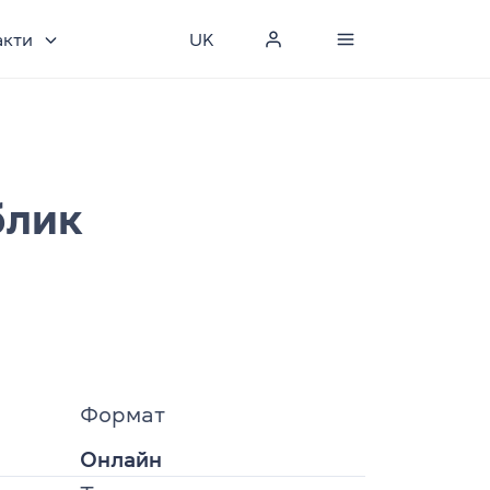
акти
UK
блик
Формат
Онлайн