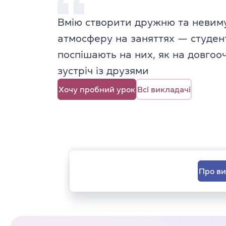
Вмію створити дружню та неви
атмосферу на заняттях — студен
поспішають на них, як на довгоо
зустріч із друзями
Хочу пробний урок
Всі викладачі
Про в