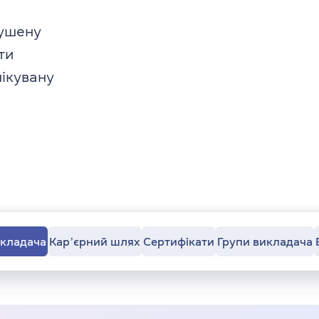
мушену
ти
чікувану
икладача
Карʼєрний шлях
Сертифікати
Групи викладача