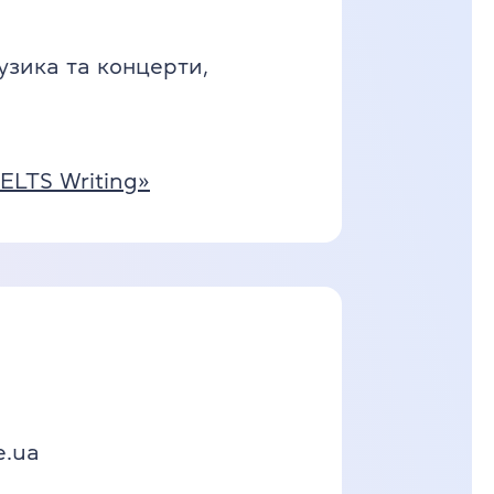
узика та концерти,
IELTS Writing»
e.ua