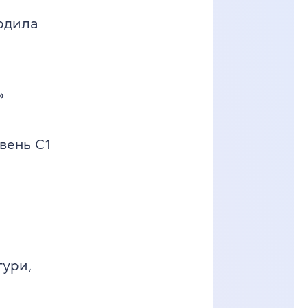
ердила
»
вень C1
тури,