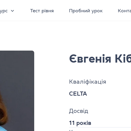
урс
Тест рівня
Пробний урок
Конт
Євгенія Кі
Кваліфікація
CELTA
Досвід
11 років