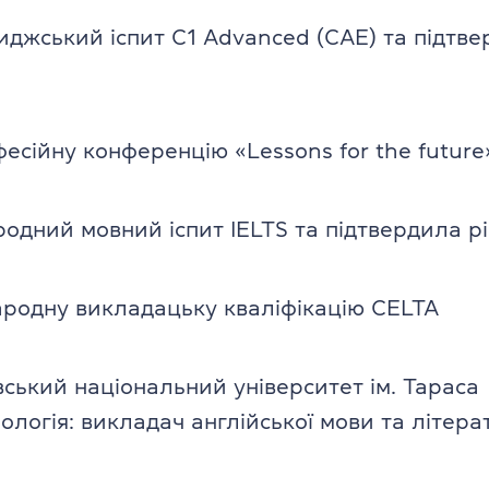
джський іспит C1 Advanced (CAE) та підтв
фесійну конференцію «Lessons for the future
одний мовний іспит IELTS та підтвердила рі
родну викладацьку кваліфікацію CELTA
вський національний університет ім. Тараса
ологія: викладач англійської мови та літера