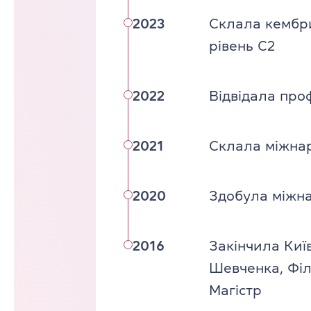
2023
Склала кембри
рівень C2
2022
Відвідала про
2021
Склала міжнар
2020
Здобула міжна
2016
Закінчила Киї
Шевченка, Філ
Магістр