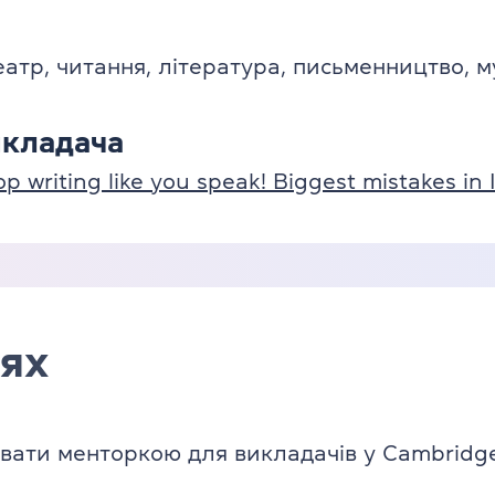
еатр, читання, література, письменництво, м
икладача
 writing like you speak! Biggest mistakes in 
ях
ати менторкою для викладачів у Cambridg