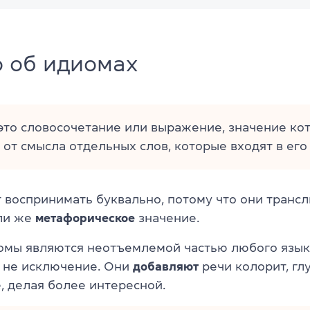
о об идиомах
то словосочетание или выражение, значение ко
 от смысла отдельных слов, которые входят в его 
т воспринимать буквально, потому что они транс
ли же
метафорическое
значение.
омы являются неотъемлемой частью любого языка
 не исключение. Они
добавляют
речи колорит, гл
, делая более интересной.