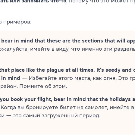
ать или запомнить что-то
, потому что это может п
о примеров:
 bear in mind that these are the sections that will ap
жалуйста, имейте в виду, что именно эти разделы
that place like the plague at all times. It’s seedy and
 in mind
— Избегайте этого места, как огня. Это г
район. Помните об этом.
ou book your flight, bear in mind that the holidays a
Когда вы бронируете билет на самолет, имейте в 
ки — это самый загруженный период.