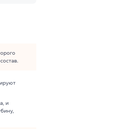
торого
состав.
лируют
, и
убину,