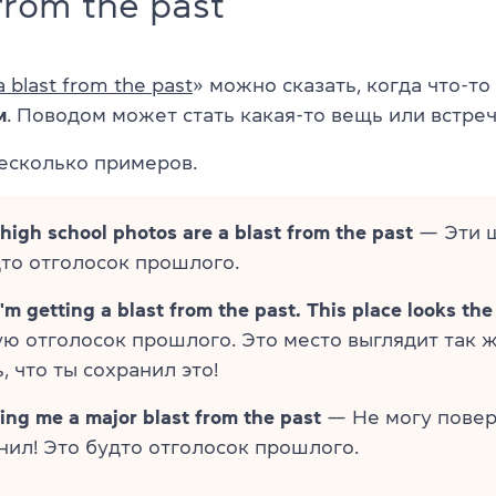
from the past
a blast from the past
» можно сказать, когда что-то
м
. Поводом может стать какая-то вещь или встреч
есколько примеров.
high school photos are a blast from the past
— Эти 
то отголосок прошлого.
'm getting a blast from the past. This place looks th
ую отголосок прошлого. Это место выглядит так ж
, что ты сохранил это!
iving me a major blast from the past
— Не могу повери
нил! Это будто отголосок прошлого.