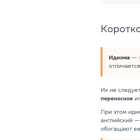
Коротк
Идиома
— э
отличается
Их не следуе
переносное
и
При этом иди
английский —
обогащают ее