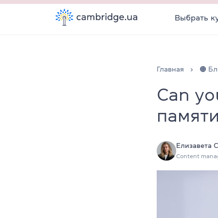
Выбрать к
Главная
🟠 Бл
Can yo
памяти
Елизавета 
Content mana