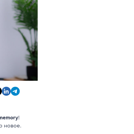
 memory
!
о новое.