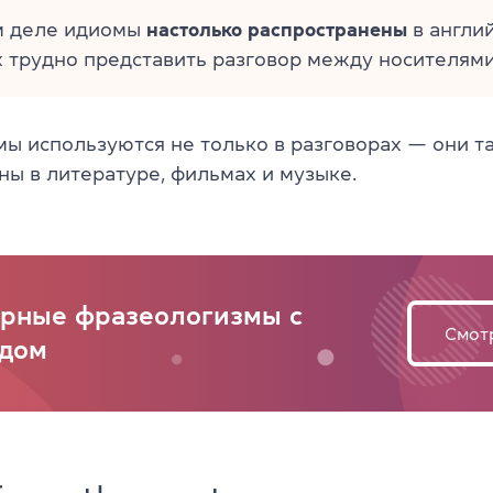
м деле идиомы
настолько распространены
в англи
х трудно представить разговор между носителями
омы используются не только в разговорах — они т
ны в литературе, фильмах и музыке.
рные фразеологизмы с
Смот
дом