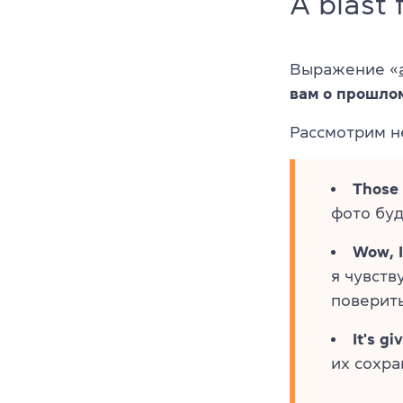
A blast 
Выражение «
вам о прошло
Рассмотрим н
Those 
фото буд
Wow, I
я чувств
поверить
It's g
их сохра