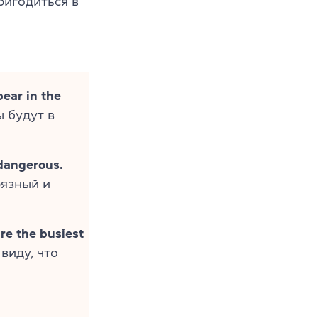
ригодиться в
pear in the
 будут в
 dangerous.
рязный и
re the busiest
виду, что