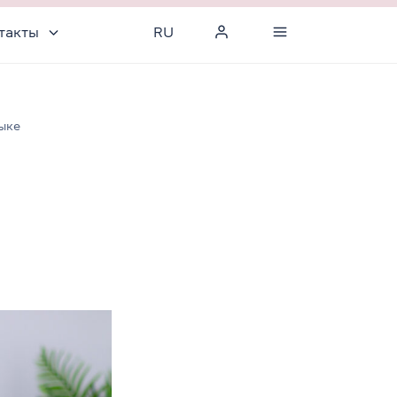
такты
RU
ыке