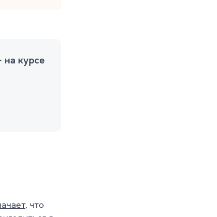
 на курсе
начает
, что