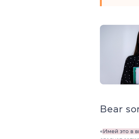
Bear so
«
Имей это в в