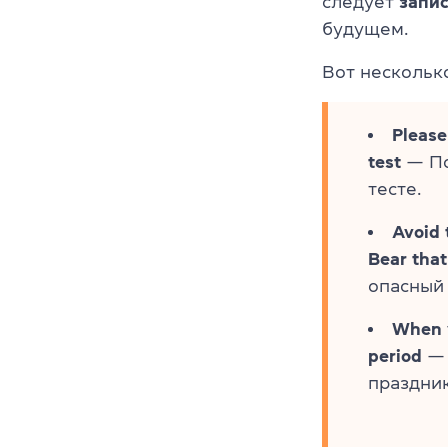
следует
запис
будущем.
Вот нескольк
Please
test
— По
тесте.
Avoid 
Bear that
опасный 
When y
period
— 
праздни