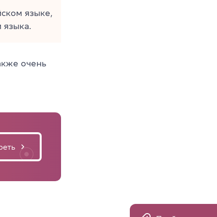
йском языке,
 языка.
акже очень
реть