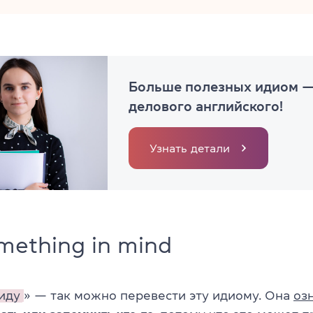
Больше полезных идиом —
делового английского!
Узнать детали
mething in mind
иду
» — так можно перевести эту идиому. Она
оз