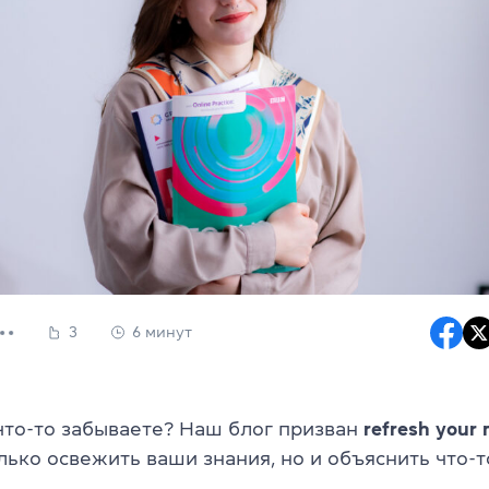
3
6 минут
что-то забываете? Наш блог призван
refresh your
ько освежить ваши знания, но и объяснить что-т