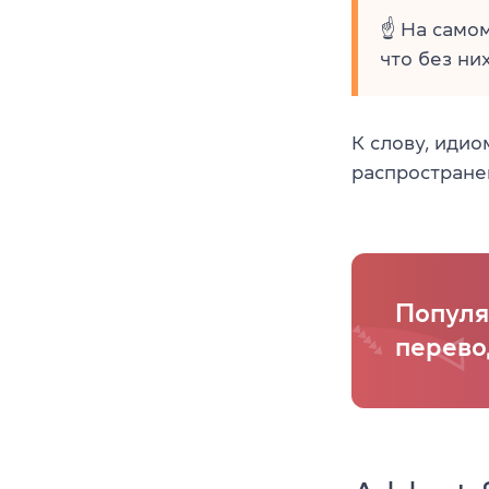
☝ На само
что без ни
К слову, иди
распростране
Популя
перево