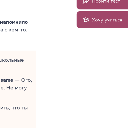
Пройти тест
Хочу учиться
напомнило
а с кем-то.
школьные
e same
— Ого,
е. Не могу
ть, что ты