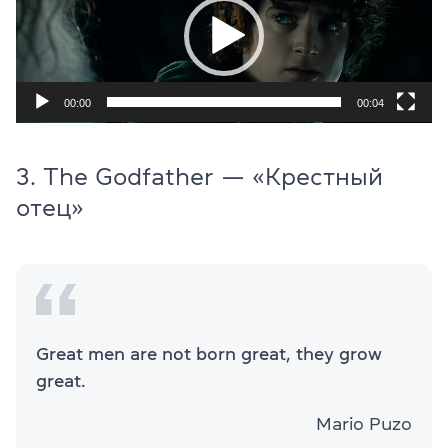
00:00
00:04
3. The Godfather — «Крестный
отец»
Great men are not born great, they grow
great.
Mario Puzo