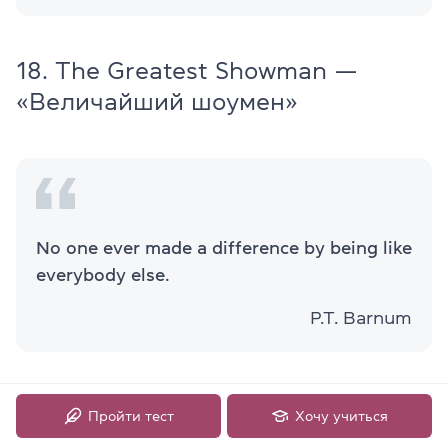
18. The Greatest Showman —
«Величайший шоумен»
No one ever made a difference by being like
everybody else.
P.T. Barnum
Пройти тест
Хочу учиться
Перевод:
Никто никогда не менял