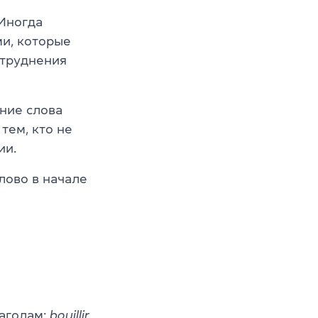
 Иногда
и, которые
атруднения
ние слова
тем, кто не
ии.
лово в начале
лаголам:
bouillir