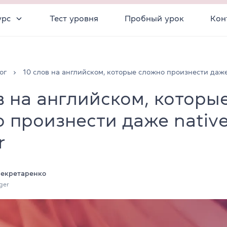
урс
Тест уровня
Пробный урок
Кон
ог
10 слов на английском, которые сложно произнести даже
в на английском, которы
 произнести даже nativ
r
Секретаренко
ger