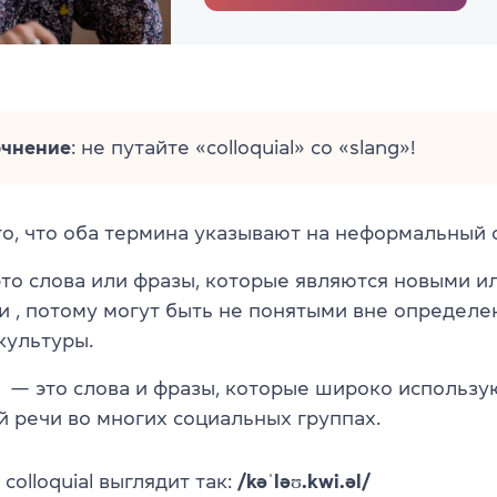
очнение
: не путайте «colloquial» со «slang»!
то, что оба термина указывают на неформальный с
то слова или фразы, которые являются новыми и
 , потому могут быть не понятыми вне определе
культуры.
— это слова и фразы, которые широко использу
й речи во многих социальных группах.
colloquial выглядит так:
/kəˈləʊ.kwi.əl/