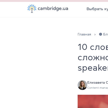
Выбрать к
Главная
🟠 Бл
10 сло
сложно
speake
Елизавета 
Content mana