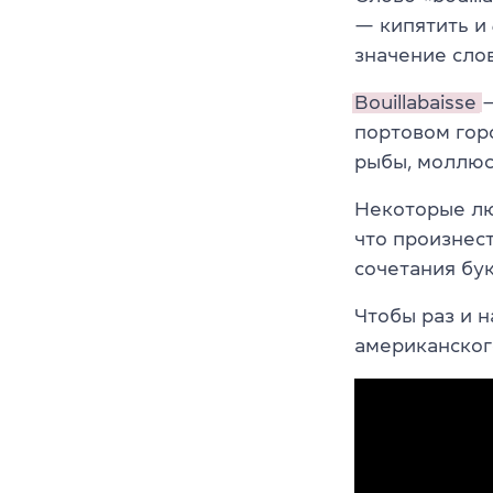
— кипятить и
значение слов
Bouillabaisse
портовом гор
рыбы, моллюск
Некоторые лю
что произнес
сочетания бук
Чтобы раз и н
американског