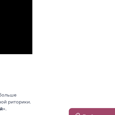
 больше
ной риторики.
ый
».