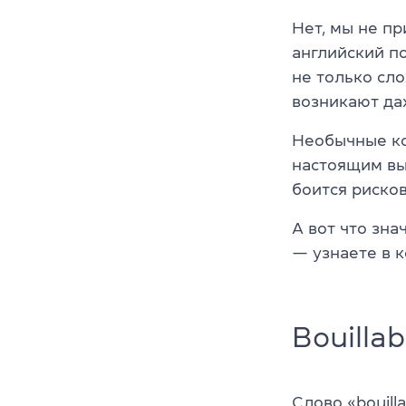
Нет, мы не пр
английский п
не только сло
возникают да
Необычные ко
настоящим вы
боится риско
А вот что зна
— узнаете в к
Bouillab
Слово «bouill