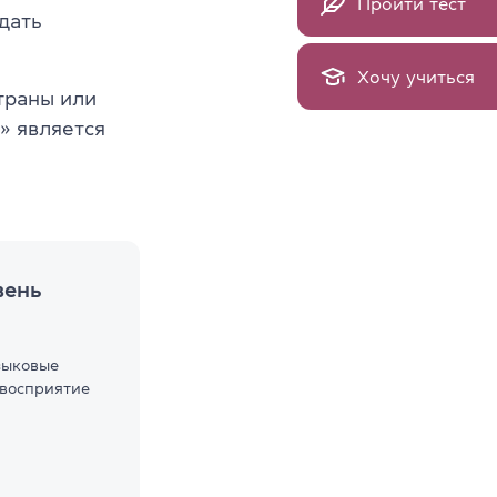
Пройти тест
идать
Хочу учиться
страны или
» является
вень
зыковые
 восприятие