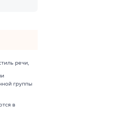
тиль речи,
ли
нной группы
ются в