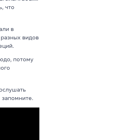
, что
али в
 разных видов
еций.
юдо, потому
ного
послушать
 запомните.