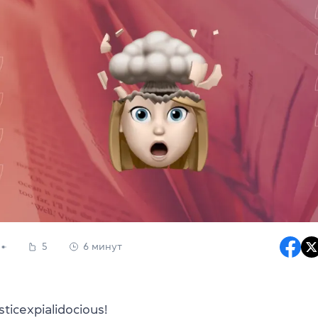
5
6 минут
isticexpialidocious!