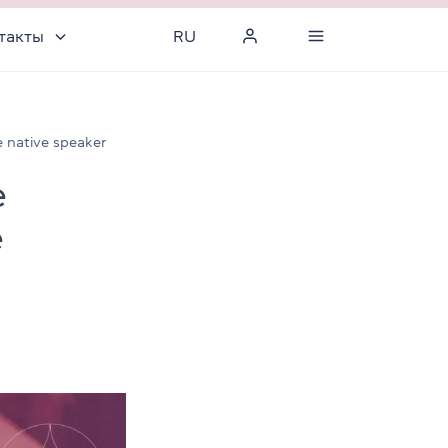
такты
RU
 native speaker
е
e