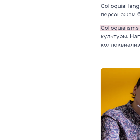
Colloquial la
персонажам б
Colloquialisms
культуры. Нап
коллоквиализ