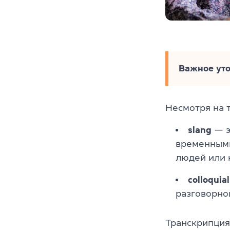
Важное ут
Несмотря на 
slang
— э
временными
людей или 
colloquial
разговорно
Транскрипция 