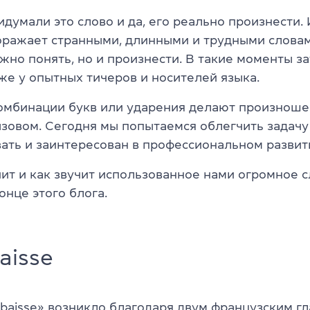
идумали это слово и да, его реально произнести.
оражает странными, длинными и трудными словам
жно понять, но и произнести. В такие моменты з
же у опытных тичеров и носителей языка.
мбинации букв или ударения делают произноше
зовом. Сегодня мы попытаемся облегчить задачу 
вать и заинтересован в профессиональном развит
чит и как звучит использованное нами огромное с
онце этого блога.
aisse
abaisse» возникло благодаря двум французским г