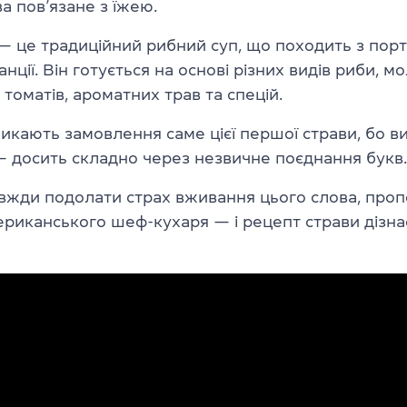
а пов’язане з їжею.
 це традиційний рибний суп, що походить з порт
ції. Він готується на основі різних видів риби, мо
 томатів, ароматних трав та спецій.
икають замовлення саме цієї першої страви, бо 
 досить складно через незвичне поєднання букв.
авжди подолати страх вживання цього слова, про
риканського шеф-кухаря — і рецепт страви дізнає