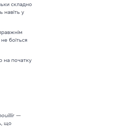
льки складно
ь навіть у
справжнім
не боїться
о на початку
bouillir
—
ь, що