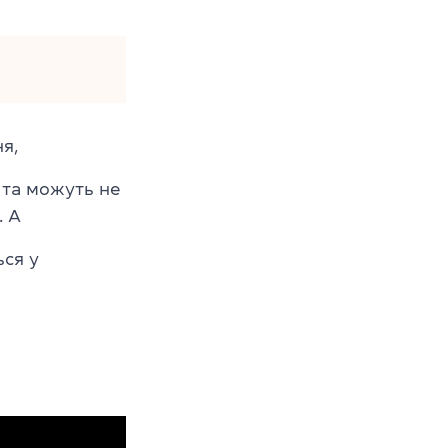
я,
 та можуть не
. А
ся у