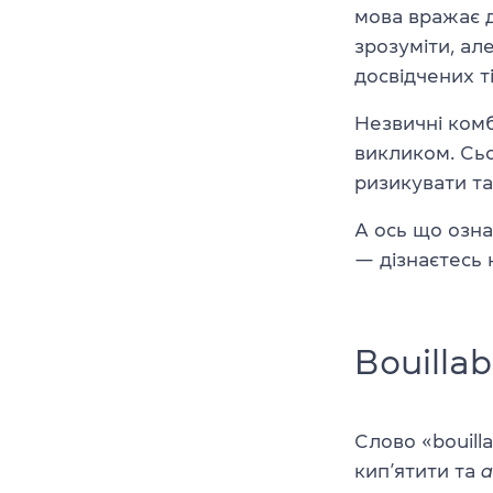
мова вражає д
зрозуміти, ал
досвідчених ті
Незвичні комб
викликом. Сьо
ризикувати та
А ось що озна
— дізнаєтесь 
Bouillab
Слово
«
bouill
кип’ятити та
a