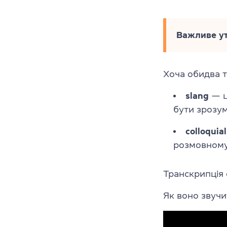
Важливе у
Хоча обидва 
slang
— ц
бути зрозу
colloquial
розмовному 
Транскрипція 
Як воно звучи