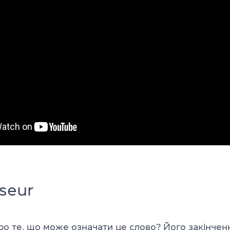
seur
о те, що може означати це слово? Його закінчен