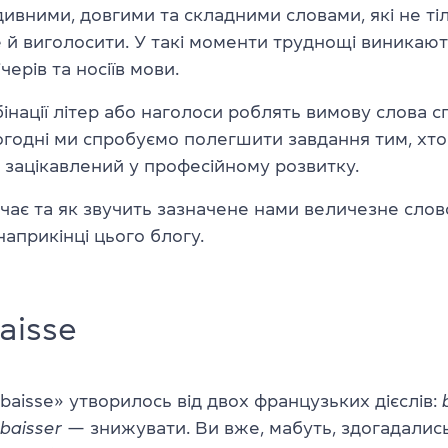
ивними, довгими та складними словами, які не ті
е й виголосити. У такі моменти труднощі виникают
черів та носіїв мови.
інації літер або наголоси роблять вимову слова 
годні ми спробуємо полегшити завдання тим, хто 
 зацікавлений у професійному розвитку.
чає та як звучить зазначене нами величезне слов
наприкінці цього блогу.
aisse
abaisse
»
утворилось від двох французьких дієслів:
baisser
— знижувати. Ви вже, мабуть, здогадалис