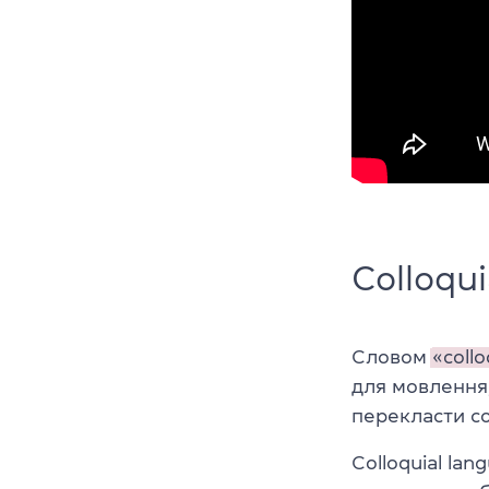
Colloqui
Словом
«
collo
для мовлення
перекласти сol
Colloquial la