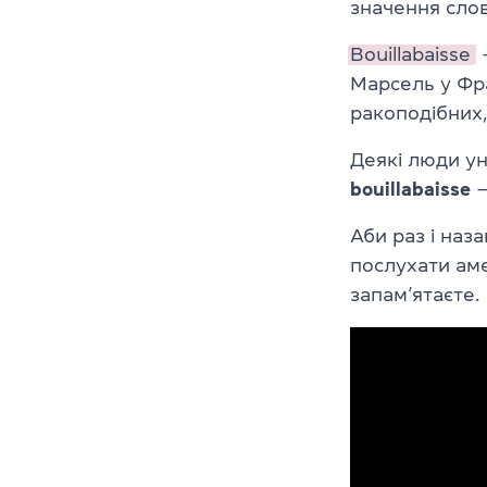
значення слов
Bouillabaisse
—
Марсель у Фран
ракоподібних,
Деякі люди ун
bouillabaisse
—
Аби раз і наз
послухати аме
запам’ятаєте.