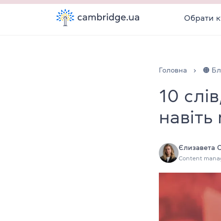
Обрати к
Головна
🟠 Бл
10 слі
навіть 
Єлизавета 
Content mana