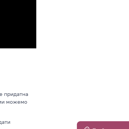
е придатна
 ми можемо
дати