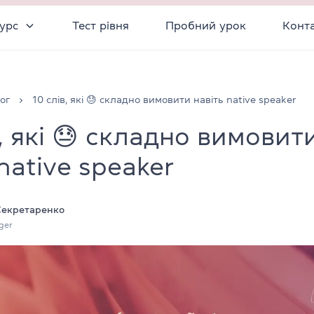
урс
Тест рівня
Пробний урок
Конт
ог
10 слів, які 😓 складно вимовити навіть native speaker
в, які 😓 складно вимовит
native speaker
Секретаренко
ger