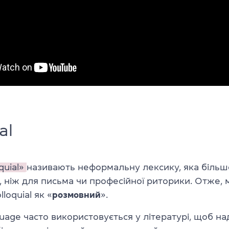
al
quial
»
називають неформальну лексику, яка більш
, ніж для письма чи професійної риторики. Отже,
loquial як «
розмовний
».
nguage часто використовується у літературі, щоб на