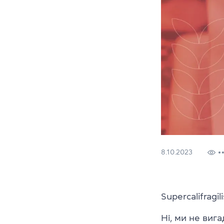
8.10.2023
Supercalifragil
Ні, ми не вига