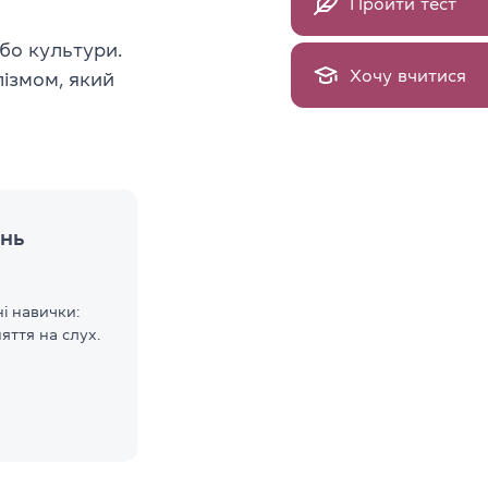
Пройти тест
або культури.
Хочу вчитися
лізмом, який
ень
і навички:
яття на слух.