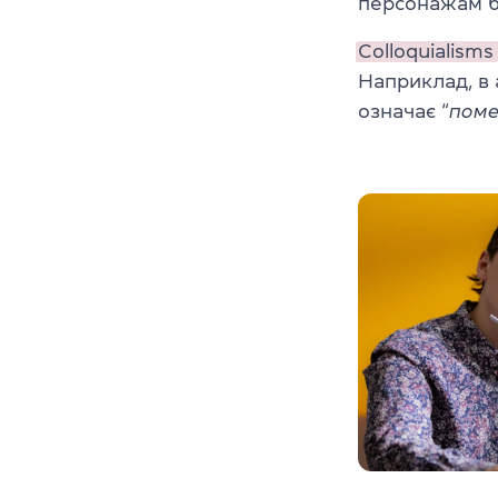
персонажам б
Colloquialisms
Наприклад, в 
означає “
поме