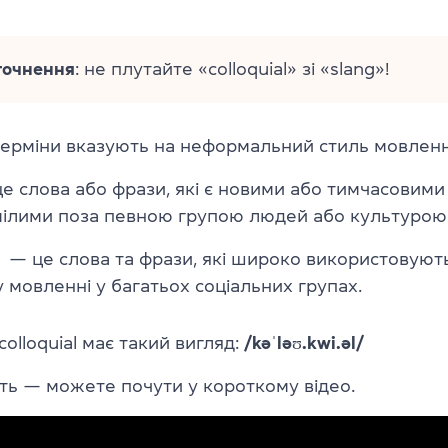
точнення
: не плутайте «colloquial» зі «slang»!
терміни вказують на неформальний стиль мовленн
е слова або фрази, які є новими або тимчасовими
мілими поза певною групою людей або культурою
— це слова та фрази, які широко використовують
мовленні у багатьох соціальних групах.
colloquial має такий вигляд:
/kəˈləʊ.kwi.əl/
ть — можете почути у короткому відео.