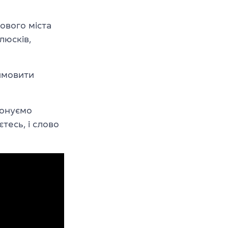
ового міста
люсків,
вимовити
понуємо
тесь, і слово