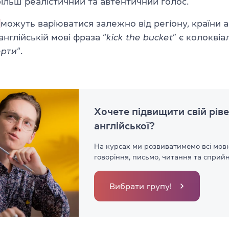
ільш реалістичний та автентичний голос.
можуть варіюватися залежно від регіону, країни 
англійській мові фраза “
kick the bucket
” є колоквіа
рти
“.
Хочете підвищити свій рів
англійської?
На курсах ми розвиватимемо всі мовн
говоріння, письмо, читання та сприйн
Вибрати групу!