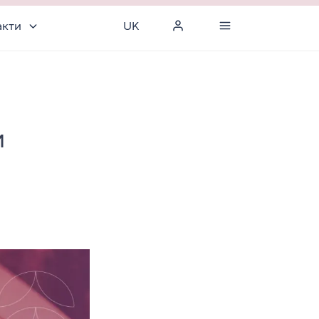
акти
UK
и