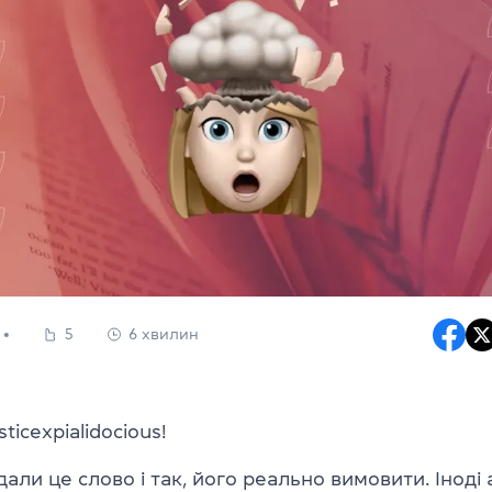
5
6 хвилин
isticexpialidocious!
дали це слово і так, його реально вимовити. Іноді 