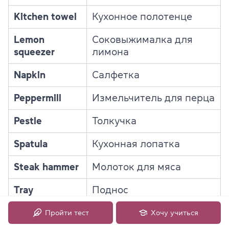
Kitchen towel
Кухонное полотенце
Lemon
Соковыжималка для
squeezer
лимона
Napkin
Салфетка
Peppermill
Измельчитель для перца
Pestle
Толкучка
Spatula
Кухонная лопатка
Steak hammer
Молоток для мяса
Tray
Поднос
Rolling pin
Скалка
Пройти тест
Хочу учиться