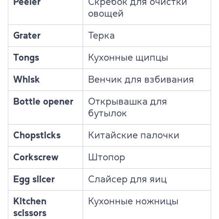
Peeler
Скребок для очистки
овощей
Grater
Терка
Tongs
Кухонные щипцы
Whisk
Венчик для взбивания
Bottle opener
Открывашка для
бутылок
Chopsticks
Китайские палочки
Corkscrew
Штопор
Egg slicer
Слайсер для яиц
Kitchen
Кухонные ножницы
scissors