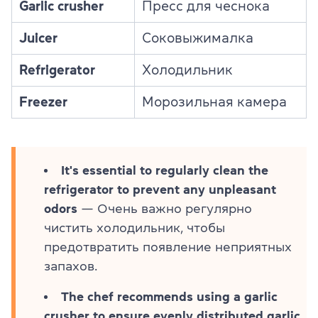
Garlic crusher
Пресс для чеснока
Juicer
Соковыжималка
Refrigerator
Холодильник
Freezer
Морозильная камера
It's essential to regularly clean the
refrigerator to prevent any unpleasant
odors
— Очень важно регулярно
чистить холодильник, чтобы
предотвратить появление неприятных
запахов.
The chef recommends using a garlic
crusher to ensure evenly distributed garlic