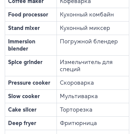
Coffee maker
Кофеварка
Food processor
Кухонный комбайн
Stand mixer
Кухонный миксер
Immersion
Погружной блендер
blender
Spice grinder
Измельчитель для
специй
Pressure cooker
Скороварка
Slow cooker
Мультиварка
Cake slicer
Торторезка
Deep fryer
Фритюрница