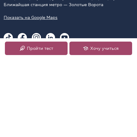
Ближайшая станция метро — Золотые Ворота
Показать на Google Maps
Пройти тест
Хочу учиться
Наши Telegram-каналы
CambridgeUA
CambridgeUA Clubs
2009–2026 Официальный подготовительный центр
University of Cambridge English Examinations в Украине,