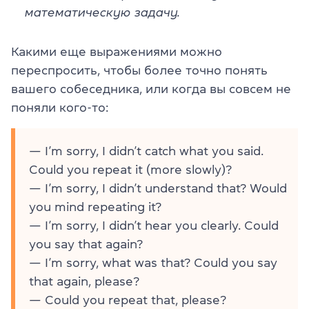
математическую задачу.
Какими еще выражениями можно
переспросить, чтобы более точно понять
вашего собеседника, или когда вы совсем не
поняли кого-то:
—
I’m sorry, I didn’t catch what you said.
Could you repeat it (more slowly)?
—
I’m sorry, I didn’t understand that? Would
you mind repeating it?
—
I’m sorry, I didn’t hear you clearly. Could
you say that again?
—
I’m sorry, what was that? Could you say
that again, please?
—
Could you repeat that, please?