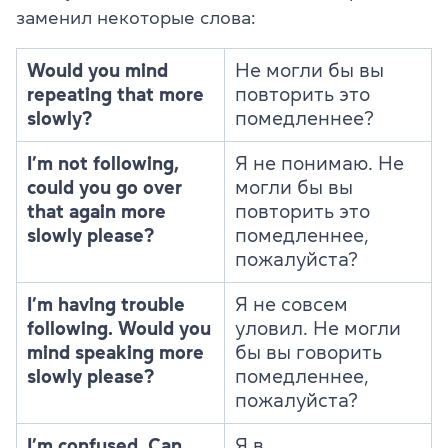
заменил некоторые слова:
Would you mind
Не могли бы вы
repeating that more
повторить это
slowly?
помедленнее?
I’m not following,
Я не понимаю. Не
could you go over
могли бы вы
that again more
повторить это
slowly
please?
помедленнее,
пожалуйста?
I’m having trouble
Я не совсем
following. Would you
уловил. Не могли
mind speaking more
бы вы говорить
slowly please?
помедленнее,
пожалуйста?
I’m confused. Can
Я в