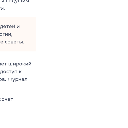
тся ведущим
и.
 детей и
огии,
е советы.
гает широкий
доступ к
ов. Журнал
хочет