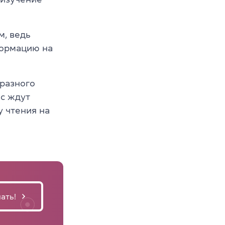
м, ведь
формацию на
разного
ас ждут
у чтения на
ать!