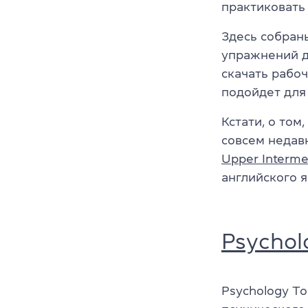
практиковать
Здесь собраны
упражнений д
скачать рабо
подойдет для 
Кстати, о том
совсем недав
Upper Interme
английского 
Psychol
Psychology T