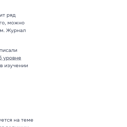
ит ряд
го, можно
ом. Журнал
писали
б уровне
 в изучении
уется на теме