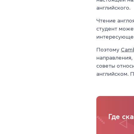
английского.
Чтение англо
студент може
интересующею
Поэтому
Camb
направления, 
советы относи
английском. 
Где ск