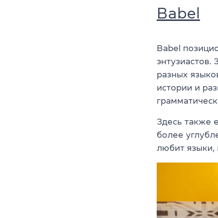
Babel
Babel позици
энтузиастов.
разных языков
истории и ра
грамматическ
Здесь также е
более углубле
любит языки,