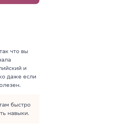
так что вы
чала
лийский и
ко даже если
полезен.
нтам быстро
ть навыки.