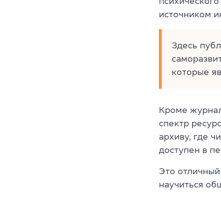
психического
источником и
Здесь публ
саморазвит
которые яв
Кроме журнал
спектр ресурс
архиву, где 
доступен в п
Это отличный 
научиться общ