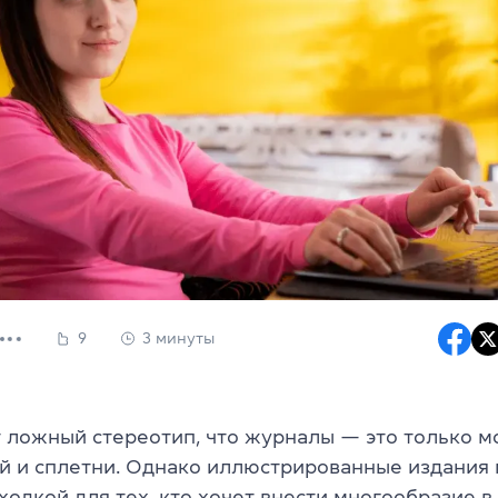
9
3 минуты
 ложный стереотип, что журналы — это только м
й и сплетни. Однако иллюстрированные издания 
одкой для тех, кто хочет внести многообразие в