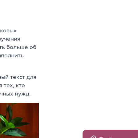
ыковых
зучения
ать больше об
ыполнить
ный текст для
 тех, кто
ичных нужд.