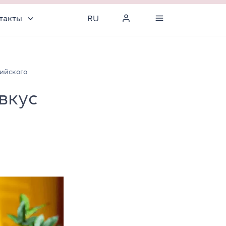
такты
RU
ийского
вкус