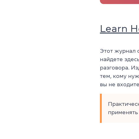
Learn H
Этот журнал с
найдете здесь
разговора. И
тем, кому ну
вы не входите
Практическ
применять 