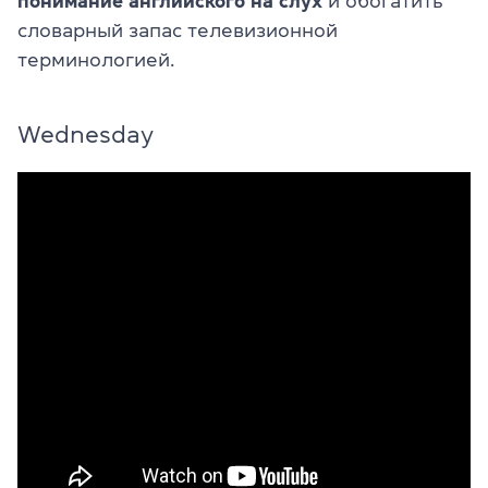
понимание английского на слух
и обогатить
словарный запас телевизионной
терминологией.
Wednesday