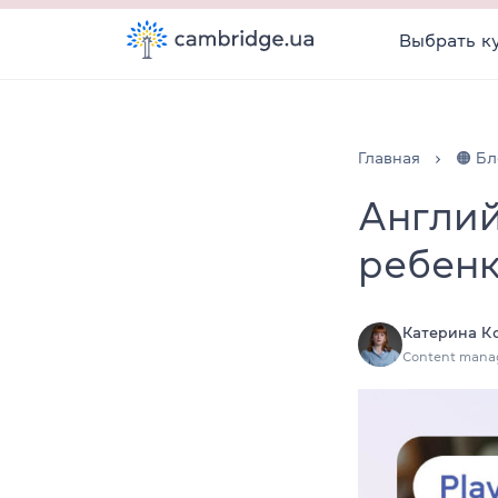
Выбрать к
Главная
🟠 Бл
Англий
ребенк
Катерина К
Content mana