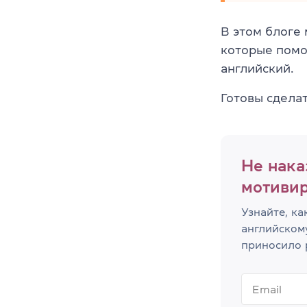
В этом блоге
которые помо
английский.
Готовы сдела
Не нака
мотивир
Узнайте, ка
английском
приносило 