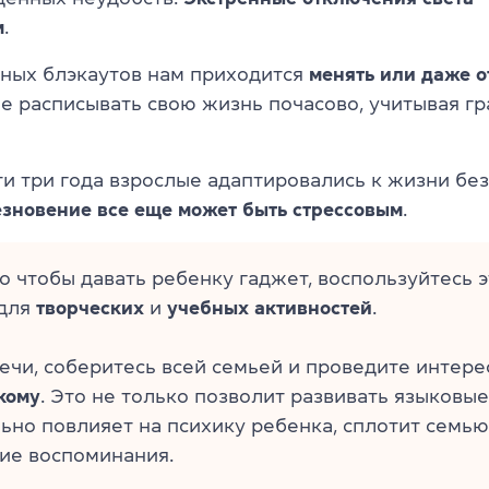
м
.
рных блэкаутов нам приходится
менять или даже о
же расписывать свою жизнь почасово, учитывая г
ти три года взрослые адаптировались к жизни без
езновение все еще может быть
стрессовым
.
о чтобы давать ребенку гаджет, воспользуйтесь 
для
творческих
и
учебных
активностей
.
ечи, соберитесь всей семьей и проведите интер
кому
. Это не только позволит развивать языковые
но повлияет на психику ребенка, сплотит семью
ие воспоминания.