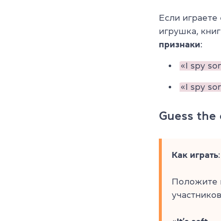
Если играете
игрушка, кни
признаки
:
«I spy so
«I spy so
Guess the 
Как играть
:
Положите п
участников