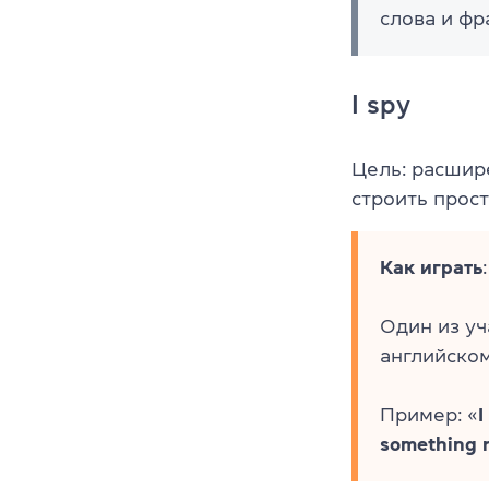
слова и фр
I spy
Цель: расшир
строить прос
Как играть
:
Один из уч
английском
Пример: «
I
something 