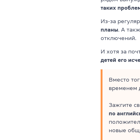
таких пробле
Из-за регуля
планы
. А так
отключений.
И хотя за поч
детей его исч
Вместо тог
временем 
Зажгите св
по английс
положитель
новые общ