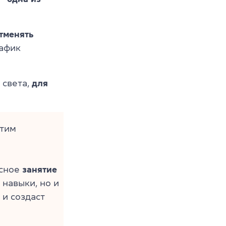
тменять
рафик
 света,
для
этим
есное
занятие
 навыки, но и
 и создаст