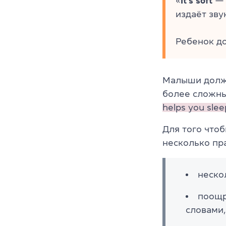
«
It’s soft
— 
издаёт звук
Ребенок до
Малыши долж
более сложны
helps you slee
Для того что
несколько пр
неско
поощр
словами,