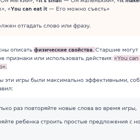
Он мягкий», «
It’s small
— Он маленький», «
It make
», «
You can eat it
— Его можно съесть»
лжен отгадать слово или фразу.
ны описать
физические свойства
.
Старшие могут 
е признаки или использовать действия:
«You can 
p».
бы эти игры были максимально эффективными, со
авил:
лько раз повторяйте новые слова во время игры,
яйте ребенка строить простые предложения с н