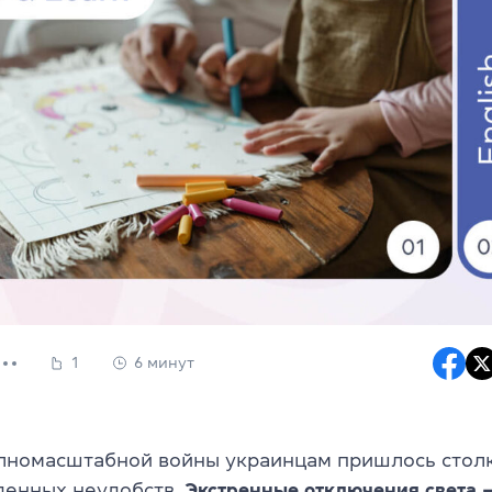
1
6 минут
лномасштабной войны украинцам пришлось столк
енных неудобств.
Экстренные отключения света 