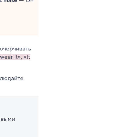
s noise
— Он
очерчивать
wear it»,
«It
блюдайте
овыми