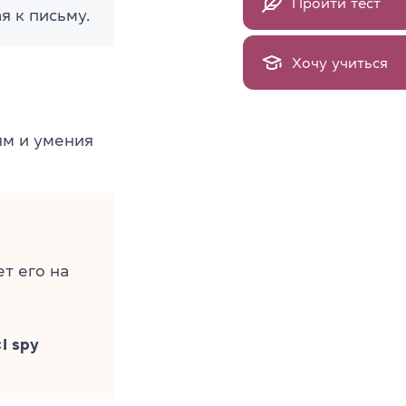
Пройти тест
я к письму.
Хочу учиться
ям и умения
т его на
«
I spy