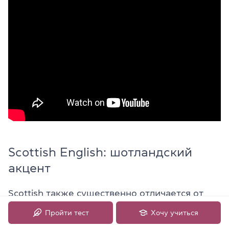
Scottish English: шотландский
акцент
Scottish также существенно отличается от
стандартного английского благодаря
Пройти тест
Хочу учиться
уникальному произношению и звучанию,