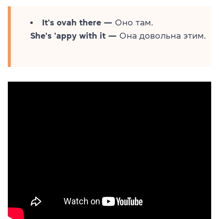
It's ovah there —
Оно там.
She's 'appy with it —
Она довольна этим.