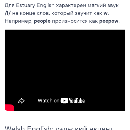
Для Estuary English характерен мягкий звук
/l/
на конце слов, который звучит как
w
.
Например,
people
произносится как
peepow
.
Welsh English: уэльский акцент