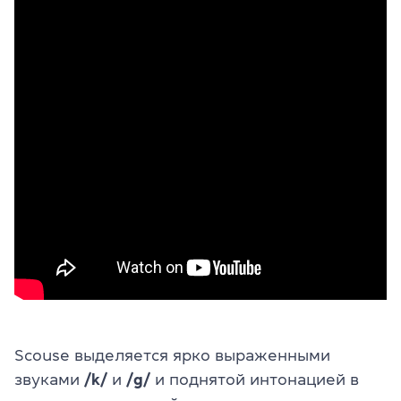
Scouse выделяется ярко выраженными
звуками
/k/
и
/g/
и поднятой интонацией в