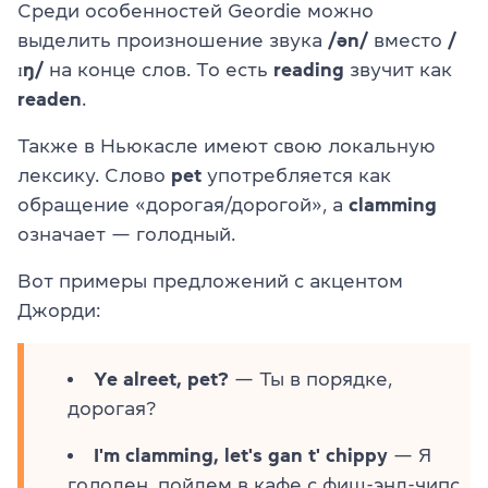
Среди особенностей Geordie можно
выделить произношение звука
/ən/
вместо
/
ɪŋ/
на конце слов. То есть
reading
звучит как
readen
.
Также в Ньюкасле имеют свою локальную
лексику. Слово
pet
употребляется как
обращение «дорогая/дорогой», а
clamming
означает — голодный.
Вот примеры предложений с акцентом
Джорди:
Ye alreet, pet?
— Ты в порядке,
дорогая?
I'm clamming, let's gan t' chippy
— Я
голоден, пойдем в кафе с фиш-энд-чипс.