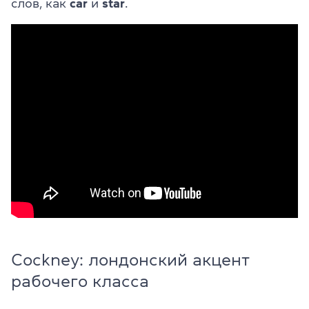
слов, как
car
и
star
.
Cockney: лондонский акцент
рабочего класса