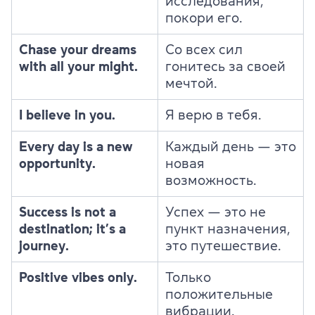
исследования,
покори его.
Chase your dreams
Со всех сил
with all your might.
гонитесь за своей
мечтой.
I believe in you.
Я верю в тебя.
Every day is a new
Каждый день — это
opportunity.
новая
возможность.
Success is not a
Успех — это не
destination; it’s a
пункт назначения,
journey.
это путешествие.
Positive vibes only.
Только
положительные
вибрации.