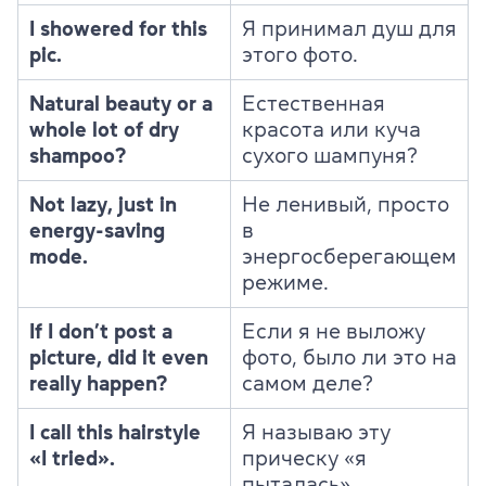
I showered for this
Я принимал душ для
pic.
этого фото.
Natural beauty or a
Естественная
whole lot of dry
красота или куча
shampoo?
сухого шампуня?
Not lazy, just in
Не ленивый, просто
energy-saving
в
mode.
энергосберегающем
режиме.
If I don’t post a
Если я не выложу
picture, did it even
фото, было ли это на
really happen?
самом деле?
I call this hairstyle
Я называю эту
«I tried».
прическу «я
пыталась».