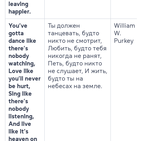
leaving
happier.
You’ve
Ты должен
William
gotta
танцевать, будто
W.
dance like
никто не смотрит,
Purkey
there’s
Любить, будто тебя
nobody
никогда не ранят,
watching,
Петь, будто никто
Love like
не слушает, И жить,
you’ll never
будто ты на
be hurt,
небесах на земле.
Sing like
there’s
nobody
listening,
And live
like it’s
heaven on