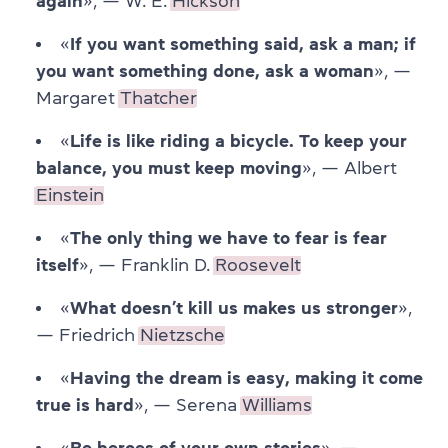
again
», — W. E.
Hickson
«
If you want something said, ask a man; if
you want something done, ask a woman
», —
Margaret
Thatcher
«
Life is like riding a bicycle. To keep your
balance, you must keep moving
», — Albert
Einstein
«
The only thing we have to fear is fear
itself
», — Franklin D.
Roosevelt
«
What doesn’t kill us makes us stronger
»,
— Friedrich
Nietzsche
«
Having the dream is easy, making it come
true is hard
», — Serena
Williams
«
Be heroes of your own stories
», —