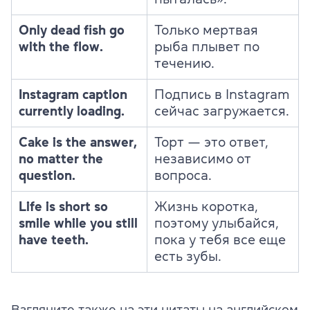
Only dead fish go
Только мертвая
with the flow.
рыба плывет по
течению.
Instagram caption
Подпись в Instagram
currently loading.
сейчас загружается.
Cake is the answer,
Торт — это ответ,
no matter the
независимо от
question.
вопроса.
Life is short so
Жизнь коротка,
smile while you still
поэтому улыбайся,
have teeth.
пока у тебя все еще
есть зубы.
Взгляните также на эти цитаты на английском