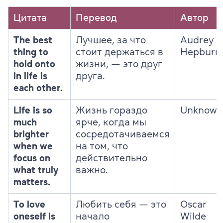
Цитата
Перевод
Автор
The best
Лучшее, за что
Audrey
thing to
стоит держаться в
Hepburn
hold onto
жизни, — это друг
in life is
друга.
each other.
Life is so
Жизнь гораздо
Unknown
much
ярче, когда мы
brighter
сосредотачиваемся
when we
на том, что
focus on
действительно
what truly
важно.
matters.
To love
Любить себя — это
Oscar
oneself is
начало
Wilde