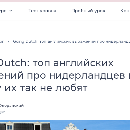
урс
Тест уровня
Пробный урок
Кон
ог
Going Dutch: топ английских выражений про нидерланд
Dutch: топ английских
ений про нидерландцев 
 их так не любят
Флоранский
ger