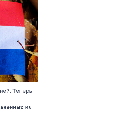
дней. Теперь
траненных
из