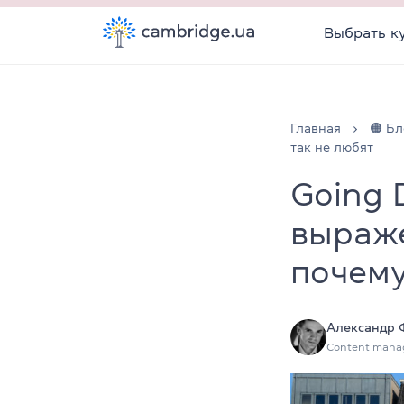
Выбрать к
Главная
🟠 Бл
так не любят
Going 
выраж
почему
Александр 
Content mana