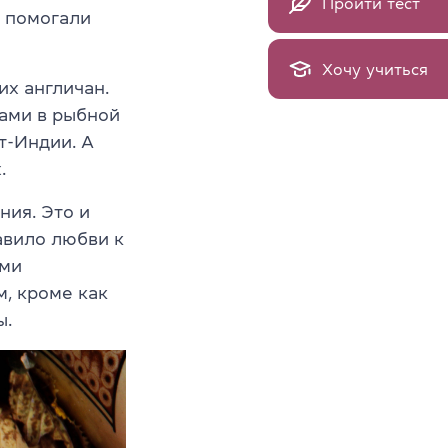
Пройти тест
о помогали
Хочу учиться
их англичан.
ами в рыбной
т-Индии. А
.
ния. Это и
авило любви к
ами
м, кроме как
ы.