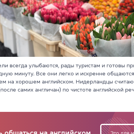
ли всегда улыбаются, рады туристам и готовы пр
дную минуту. Все они легко и искренне общаются
чем на хорошем английском. Нидерландцы считаю
после самих англичан) по чистоте английской реч
ь общаться на английском
Это для м