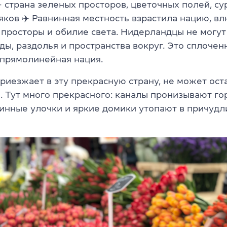
– страна зеленых просторов, цветочных полей, су
аяков
✈️
Равнинная местность взрастила нацию, в
просторы и обилие света. Нидерландцы не могут
ды, раздолья и пространства вокруг. Это сплочен
 прямолинейная нация.
риезжает в эту прекрасную страну, не может ост
 Тут много прекрасного: каналы пронизывают го
ринные улочки и яркие домики утопают в причуд