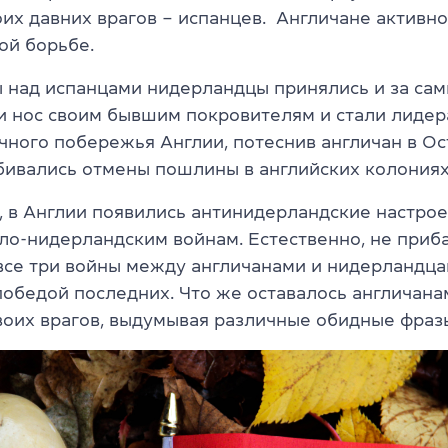
оих давних врагов – испанцев. Англичане активн
ой борьбе.
 над испанцами нидерландцы принялись и за сам
и нос своим бывшим покровителям и стали лидер
чного побережья Англии, потеснив англичан в Ос
бивались отмены пошлины в английских колониях
, в Англии появились антинидерландские настрое
гло-нидерландским войнам. Естественно, не приб
о все три войны между англичанами и нидерландц
победой последних. Что же оставалось англичана
воих врагов, выдумывая различные обидные фраз