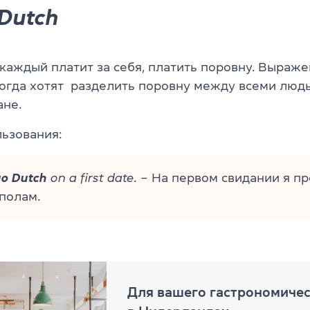
Dutch
 каждый платит за себя, платить поровну. Выраж
когда хотят разделить поровну между всеми люд
ане.
ьзования:
go Dutch
on a first date.
– На первом свидании я п
полам.
Для вашего гастрономичес