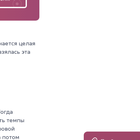
нается целая
взялась эта
Тогда
ть темпы
ровой
а потом