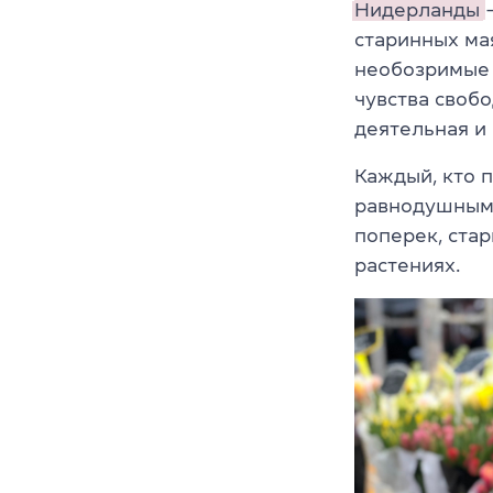
Нидерланды
старинных м
необозримые 
чувства свобо
деятельная и
Каждый, кто п
равнодушным.
поперек, ста
растениях.