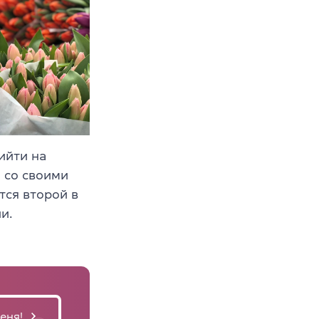
ийти на
 со своими
тся второй в
и.
еня!