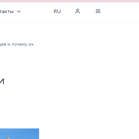
такты
RU
цев и почему их
и