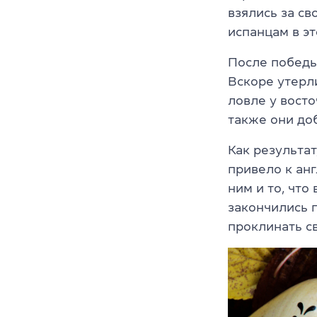
взялись за св
испанцам в эт
После победы
Вскоре утерл
ловле у восто
также они до
Как результат
привело к ан
ним и то, чт
закончились 
проклинать с