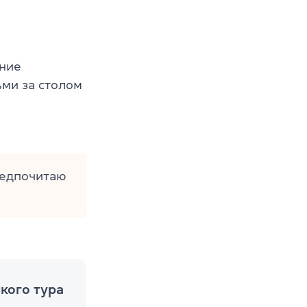
ение
ьми за столом
редпочитаю
кого тура