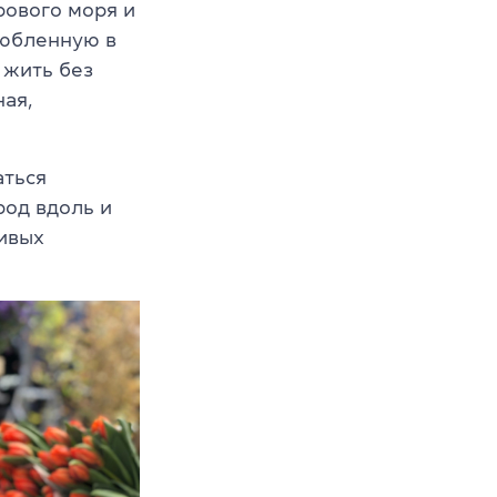
рового моря и
любленную в
 жить без
ная,
аться
род вдоль и
ливых