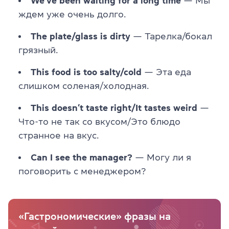
We’ve been waiting for a long time
— Мы
ждем уже очень долго.
The plate/glass is dirty
— Тарелка/бокал
грязный.
This food is too salty/cold
— Эта еда
слишком соленая/холодная.
This doesn’t taste right/It tastes weird
—
Что-то не так со вкусом/Это блюдо
странное на вкус.
Can I see the manager?
— Могу ли я
поговорить с менеджером?
«Гастрономические» фразы на