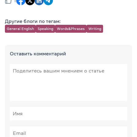
1
Другие блоги по тегам:
General English
Speaking
Words&Phrases
Writing
Оставить комментарий