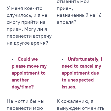
отменить мой
У меня кое-что
прием,
случилось, и я не
назначенный на 16
смогу прийти на
апреля?
прием. Могу ли я
перенести встречу
на другое время?
Could we
Unfortunately, I
please move my
need to cancel my
appointment to
appointment due
another
to unexpected
day/time?
issues.
Не могли бы мы
К сожалению, я
перенести мою
вынужден отменить