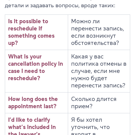
детали и задавать вопросы, вроде таких:
Is it possible to
Можно ли
reschedule if
перенести запись,
something comes
если возникнут
up?
обстоятельства?
What is your
Какая у вас
cancellation policy in
политика отмены в
case I need to
случае, если мне
reschedule?
нужно будет
перенести запись?
How long does the
Сколько длится
appointment last?
прием?
I’d like to clarify
Я бы хотел
what’s included in
уточнить, что
the lawyer’s
входит в