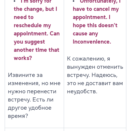
I’m sorry for
Unfortunately, I
the change, but I
have to cancel my
need to
appointment. I
reschedule my
hope this doesn’t
appointment. Can
cause any
you suggest
inconvenience.
another time that
works?
К сожалению, я
вынужден отменить
Извините за
встречу. Надеюсь,
изменения, но мне
это не доставит вам
нужно перенести
неудобств.
встречу. Есть ли
другое удобное
время?