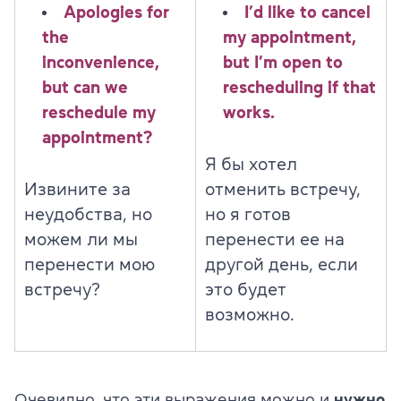
Apologies for
I’d like to cancel
the
my appointment,
inconvenience,
but I’m open to
but can we
rescheduling if that
reschedule my
works.
appointment?
Я бы хотел
Извините за
отменить встречу,
неудобства, но
но я готов
можем ли мы
перенести ее на
перенести мою
другой день, если
встречу?
это будет
возможно.
Очевидно, что эти выражения можно и
нужно