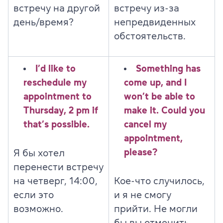
встречу на другой
встречу из-за
день/время?
непредвиденных
обстоятельств.
I’d like to
Something has
reschedule my
come up, and I
appointment to
won’t be able to
Thursday, 2 pm if
make it. Could you
that’s possible.
cancel my
appointment,
please?
Я бы хотел
перенести встречу
на четверг, 14:00,
Кое-что случилось,
если это
и я не смогу
возможно.
прийти. Не могли
бы вы отменить