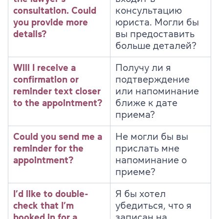
consultation. Could
консультацию
you provide more
юриста. Могли бы
details?
вы предоставить
больше деталей?
Will I receive a
Получу ли я
confirmation or
подтверждение
reminder text closer
или напоминание
to the appointment?
ближе к дате
приема?
Could you send me a
Не могли бы вы
reminder for the
прислать мне
appointment?
напоминание о
приеме?
I’d like to double-
Я бы хотел
check that I’m
убедиться, что я
booked in for a
записан на